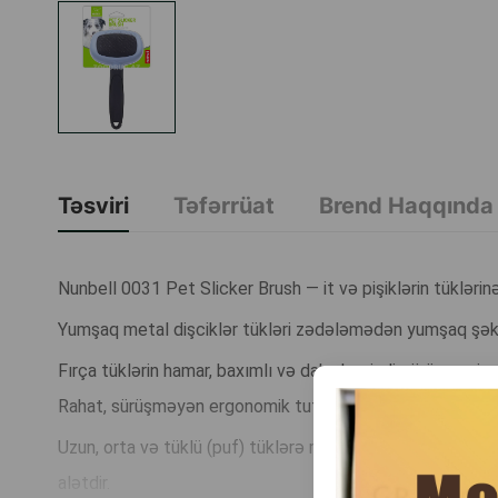
Təsviri
Təfərrüat
Brend Haqqında
Nunbell 0031 Pet Slicker Brush — it və pişiklərin tüklərinə
Yumşaq metal dişciklər tükləri zədələmədən yumşaq şəkildə 
Fırça tüklərin hamar, baxımlı və daha həcimli görünməsinə 
Rahat, sürüşməyən ergonomik tutacaq uzunmüddətli istif
Uzun, orta və tüklü (puf) tüklərə malik heyvanlar üçün gün
alətdir.