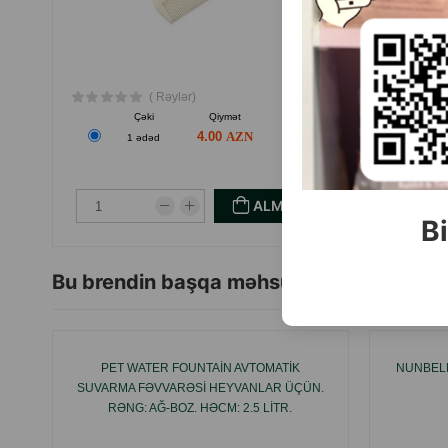
( Rəylər)
Çəki
Qiymət
Almaq
4.00
1 ədəd
1
ALMAQ
Bi
Bu brendin başqa məhsulları
PET WATER FOUNTAIN AVTOMATIK
NUNBELL
SUVARMA FƏVVARƏSI HEYVANLAR ÜÇÜN.
RƏNG: AĞ-BOZ. HƏCM: 2.5 LITR.