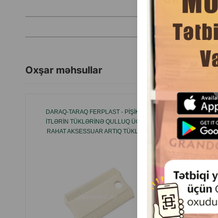
Oxşar məhsullar
DARAQ-TARAQ FERPLAST - PIŞIK VƏ
PETK
ITLƏRIN TÜKLƏRINƏ QULLUQ ÜÇÜN
ISTƏNIL
RAHAT AKSESSUAR ARTIQ TÜKLƏRI
GÜND
XIRDA ÇIRKLƏRI VƏ BIRƏLƏRI
TƏMIZLƏMƏYƏ KÖMƏK EDIR #5836.