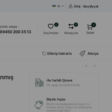
Giriş
/
Qeydiyyat
Az
0
0
0
izimlə əlaqə :
99450 200 35 13
Səbət
Seçilmişlər
Müqayisə
Sifarişi təkrarla
Aksiya
anmış
Ən Sərfəli Qiymət
Ən aşağı qiymətlər bizdə
Böyük Seçim
Bizim zoomağazamıza baxın və
özünüz üçün yalnız ən möhtəşəm
yemləri kəşf edin!