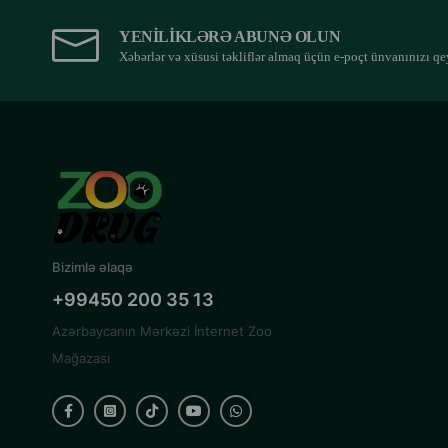
YENILIKLƏRƏ ABUNƏ OLUN
Xəbərlər və xüsusi təkliflər almaq üçün e-poçt ünvanınızı qe
Bizimlə əlaqə
+99450 200 35 13
Azərbaycanın Mərkəzi İnternet Zoo
Mağazası