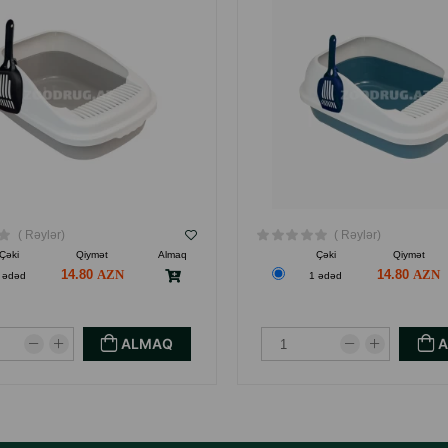
( Rəylər)
( Rəylər)
Çəki
Qiymət
Almaq
Çəki
Qiymət
14.80
14.80
 ədəd
1 ədəd
ALMAQ