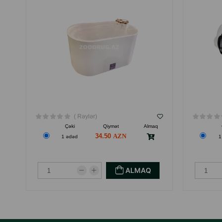
( Rəylər)
Çəki
Qiymət
Almaq
34.50
1 ədəd
1
ALMAQ