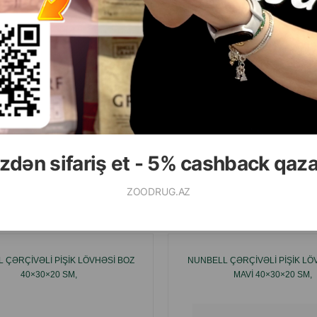
( Rəylər)
( Rəylər)
Çəki
Qiymət
Almaq
Çəki
Qiymət
29.99
24.00
 ədəd
1 ədəd
ALMAQ
zdən sifariş et - 5% cashback qaz
ZOODRUG.AZ
Ham
 ÇƏRÇIVƏLI PIŞIK LÖVHƏSI BOZ
NUNBELL ÇƏRÇIVƏLI PIŞIK LÖ
40×30×20 SM,
MAVI 40×30×20 SM,