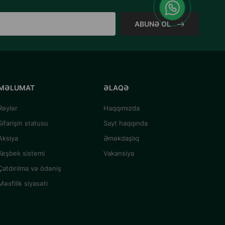
ABUNƏ OL
MƏLUMAT
ƏLAQƏ
Rəylər
Haqqımızda
Sifarişin statusu
Sayt haqqında
Aksiya
Əməkdaşlıq
Keşbek sistemi
Vakansiya
Çatdırılma və ödəniş
Məxfilik siyasəti