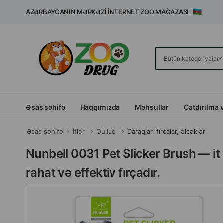
AZƏRBAYCANIN MƏRKƏZI İNTERNET ZOO MAĞAZASI
Əsas səhifə
Haqqımızda
Məhsullar
Çatdırılma 
Əsas səhifə
İtlər
Qulluq
Daraqlar, fırçalar, əlcəklər
Nunbell 0031 Pet Slicker Brush — it 
rahat və effektiv fırçadır.