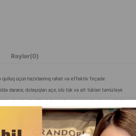
Rəylər(0)
 qulluq üçün hazırlanmış rahat və effektiv fırçadır.
daranır, dolaşıqları açır, ölü tük və alt tükləri təmizləyir.
kömək edir, alt tüklərin hava almasını yaxşılaşdırır və tökülməni a
adə zamanı belə komfort yaradır.
dəlik qulluqda ideal seçimdir. Ev heyvanı sahibləri və groomerlər