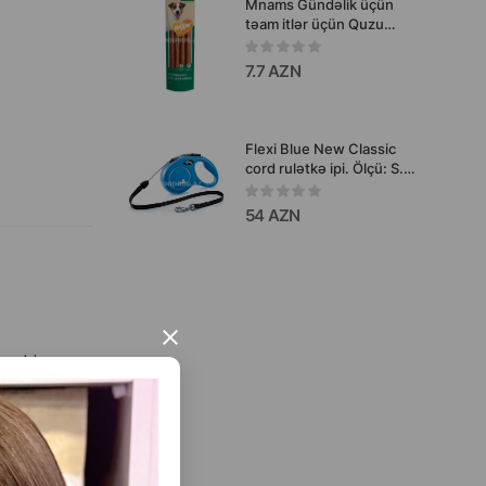
Mnams Gündəlik üçün
təam itlər üçün Quzu
ətindən kolbasa 125 q
7.7 AZN
Flexi Blue New Classic
cord rulətkə ipi. Ölçü: S.
Rəng: Mavi. Uzunluq: 8
metr. 12 kq-a qədər.
54 AZN
×
zaldır.
 üçün əla