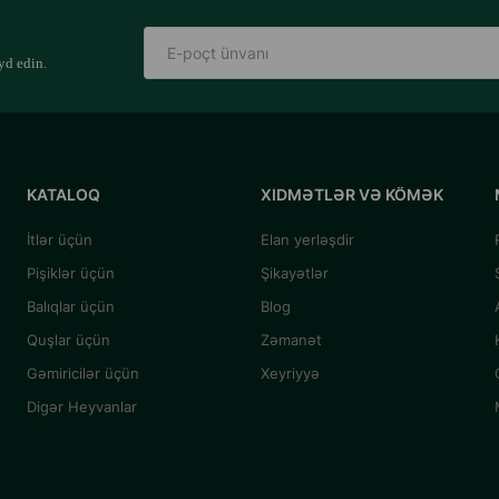
yd edin.
KATALOQ
XIDMƏTLƏR VƏ KÖMƏK
İtlər üçün
Elan yerləşdir
Pişiklər üçün
Şikayətlər
Balıqlar üçün
Blog
Quşlar üçün
Zəmanət
Gəmiricilər üçün
Xeyriyyə
Digər Heyvanlar