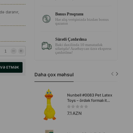
də daranır,
Bonus Proqramı
Hər alış verişinizdə bizdən bonus
qazanın
Sürətli Çatdırılma
Baki daxilində 10 manatadək
sifarişdə! Azərbaycan üzrə ekspress
çatdırılma!
AVƏ ETMƏK
Daha çox məhsul
Nunbell #0083 Pet Latex
Toys – ördək formalı it
oyuncağı (rəng: sarı və
narıncı).
7.1 AZN