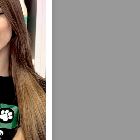
ısını Gör
UZUN VƏ
İTLƏR VƏ PIŞIKLƏR ÜÇÜN TRIXIE DARAĞI
 MALIK IT
ERGONOMIK DƏSTƏKLƏ #23761
 TÜKBAXIM