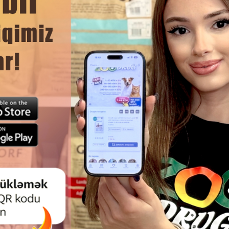
DAHA ÇOX OXU
Ham
IT TÜKLƏRI DARAYAN FIRÇA-
DARAĞ FERPLAST 5968 SIX, 
ƏN TIP TÜKLÜ PIŞIK VƏ ITLƏRIN
DOLAŞMAĞA MEYILLI TÜKLƏRƏ
ƏLIK BAXIMI ÜÇÜN EFFEKTIV
VƏ PIŞIKLƏR ÜÇÜN EFFEKTIV
ALƏTDIR.
ALƏTIDIR.