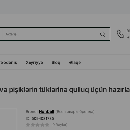
B
+
və ödəniş
Xeyriyyə
Bloq
Əlaqə
və pişiklərin tüklərinə qulluq üçün hazırl
Nunbell
Brend:
(Все товары бренда)
ID:
5094081735
(0 Rəylər)