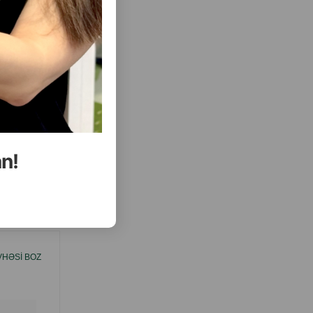
( Rəylər)
Almaq
Çəki
Qiymət
Almaq
13.30
1 ədəd
ALMAQ
ALMAQ
an!
ısını Gör
VHƏSI BOZ
PIŞIKLƏRIN EV ÜÇÜN DIRƏYI NUNBELL
(OYUN KOMPLEKSI) HÜNDÜRLÜK: 135 SM.