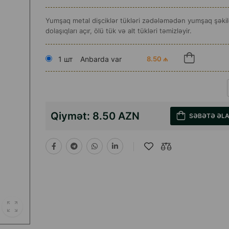
Yumşaq metal dişciklər tükləri zədələmədən yumşaq şəkil
dolaşıqları açır, ölü tük və alt tükləri təmizləyir.
1 шт
Anbarda var
8.50 ₼
Qiymət:
8.50 AZN
SƏBƏTƏ ƏL