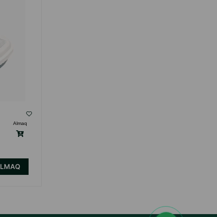
( Rəylər)
Almaq
Çəki
Qiymət
Almaq
220.00
1 ədəd
ALMAQ
ALMAQ