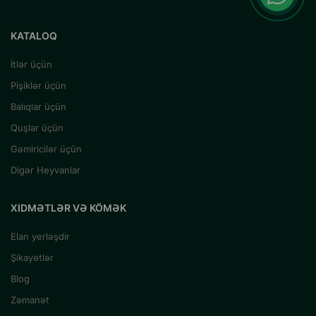
KATALOQ
İtlər üçün
Pişiklər üçün
Balıqlar üçün
Quşlar üçün
Gəmiricilər üçün
Digər Heyvanlar
XIDMƏTLƏR VƏ KÖMƏK
Elan yerləşdir
Şikayətlər
Blog
Zəmanət