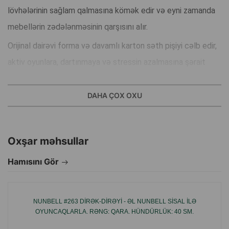
lövhələrinin sağlam qalmasına kömək edir və eyni zamanda
mebellərin zədələnməsinin qarşısını alır.
Orijinal dairəvi forma və davamlı karton səth pişiyi cəlb edir,
aktiv oyunlara, dartınmaya və stressin azalmasına şərait
yaradır. Dəstəyə daxil olan pişik nanəsi isə marağı artırır və
dırnaq itiləmə taxtasını sevimli istirahət və əyləncə
DAHA ÇOX OXU
məkanına çevirir.
Üstünlüklər:
Oxşar məhsullar
Hamısını Gör
Pişiklərin təbii dırnaq itiləmə instinktini effektiv şəkildə
təmin edir
NUNBELL #263 DIRƏK-DIRƏYI - ƏL NUNBELL SISAL ILƏ
OYUNCAQLARLA. RƏNG: QARA. HÜNDÜRLÜK: 40 SM.
Dairəvi forma — həm oyun meydançası, həm də istirahət