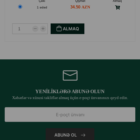
Çəki
Qiymət
Almaq
34.50
1 ədəd
ALMAQ
YENILIKLƏRƏ ABUNƏ OLUN
Xəbərlər və xüsusi təkliflər almaq üçün e-poçt ünvanınızı qeyd edin.
ABUNƏ OL