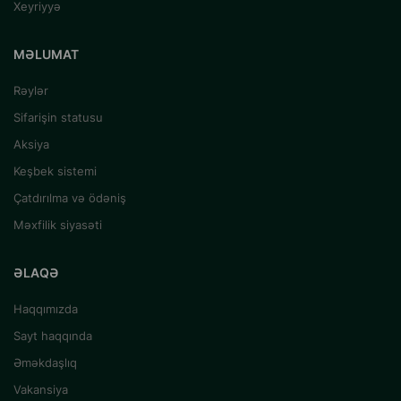
Xeyriyyə
MƏLUMAT
Rəylər
Sifarişin statusu
Aksiya
Keşbek sistemi
Çatdırılma və ödəniş
Məxfilik siyasəti
ƏLAQƏ
Haqqımızda
Sayt haqqında
Əməkdaşlıq
Vakansiya