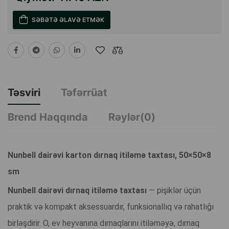
SƏBƏTƏ ƏLAVƏ ETMƏK
Təsviri
Təfərrüat
Brend Haqqında
Rəylər(0)
Nunbell dairəvi karton dırnaq itiləmə taxtası, 50×50×8
sm
Nunbell dairəvi dırnaq itiləmə taxtası
— pişiklər üçün
praktik və kompakt aksessuardır, funksionallıq və rahatlığı
birləşdirir. O, ev heyvanına dırnaqlarını itiləməyə, dırnaq