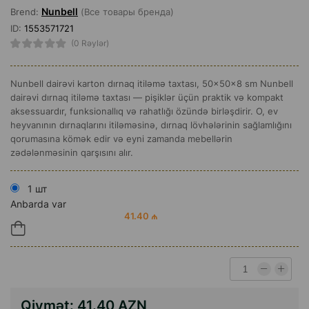
Nunbell
Brend:
(Все товары бренда)
ID:
1553571721
(0 Rəylər)
Nunbell dairəvi karton dırnaq itiləmə taxtası, 50×50×8 sm Nunbell
dairəvi dırnaq itiləmə taxtası — pişiklər üçün praktik və kompakt
aksessuardır, funksionallıq və rahatlığı özündə birləşdirir. O, ev
heyvanının dırnaqlarını itiləməsinə, dırnaq lövhələrinin sağlamlığını
qorumasına kömək edir və eyni zamanda mebellərin
zədələnməsinin qarşısını alır.
1 шт
Anbarda var
41.40 ₼
Qiymət:
41.40 AZN