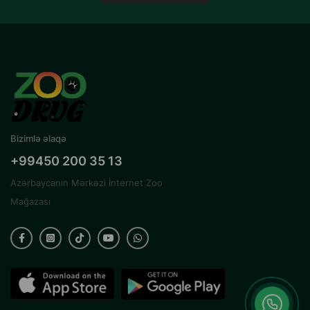
Bizimlə əlaqə
+99450 200 35 13
Azərbaycanın Mərkəzi İnternet Zoo
Mağazası