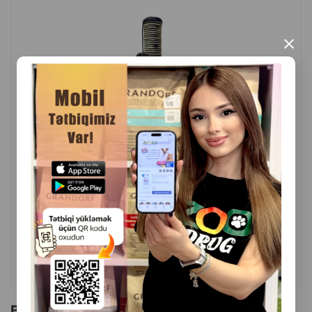
yeri kimi rahatdır
×
Pişik nanəsi əlavə edilib — marağı stimullaşdırır
Yüngül və kompakt — asanlıqla yerini dəyişmək olar
Ekoloji cəhətdən təmiz kartondan hazırlanıb
Ölçü:
40×40×8 sm
( Rəylər)
İstehsalçı ölkə:
Çin
Çəki
Qiymət
Almaq
33.00
1 ədəd
ALMAQ
Bu brendin başqa məhsulları