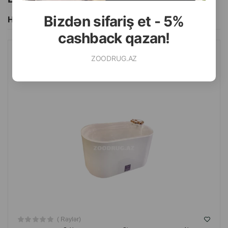
Bizdən sifariş et - 5%
Hamısını Gör
cashback qazan!
ZOODRUG.AZ
PET WATER FOUNTAIN AVTOMATIK SUVARMA FƏVVARƏSI
HEYVANLAR ÜÇÜN. RƏNG: AĞ-BOZ. HƏCM: 2.5 LITR.
( Rəylər)