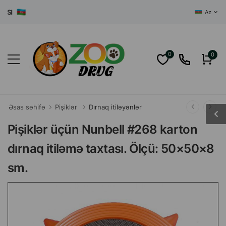
Az
0
0
Əsas səhifə
Pişiklər
Dırnaq itiləyənlər
Pişiklər üçün Nunbell #268 karton
dırnaq itiləmə taxtası. Ölçü: 50×50×8
sm.