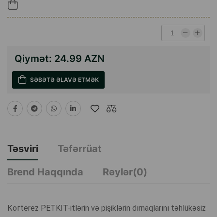
Qiymət:
24.99 AZN
SƏBƏTƏ ƏLAVƏ ETMƏK
Təsviri
Təfərrüat
Brend Haqqında
Rəylər(0)
Когterez PETKIT-itlərin və pişiklərin dırnaqlarını təhlükəsiz