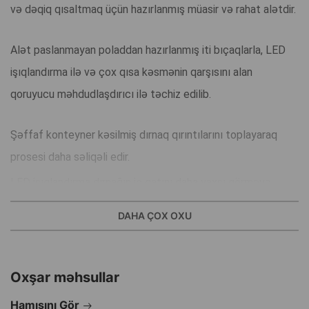
və dəqiq qısaltmaq üçün hazırlanmış müasir və rahat alətdir.
Alət paslanmayan poladdan hazırlanmış iti bıçaqlarla, LED
işıqlandırma ilə və çox qısa kəsmənin qarşısını alan
qoruyucu məhdudlaşdırıcı ilə təchiz edilib.
Şəffaf konteyner kəsilmiş dırnaq qırıntılarını toplayaraq
prosesi daha səliqəli edir.
LED işıqlandırma dırnağın iç qatını daha yaxşı görməyə
imkan verir (xüsusilə açıq rəngli dırnaqlarda), bu da
DAHA ÇOX OXU
zədələnmə riskini minimuma endirir.
Tutacaqda üç rejimli açar mövcuddur: adi işıq, Wood’s Lamp
Oxşar məhsullar
funksiyası və söndürmə.
Hamısını Gör