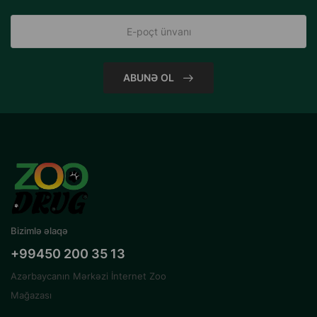
ABUNƏ OL
Bizimlə əlaqə
+99450 200 35 13
Azərbaycanın Mərkəzi İnternet Zoo
Mağazası