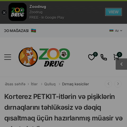
Zoodrug
VIEW
Zoodrug
FREE - In Google Play
T ZOO MAĞAZASI
Az
0
0
Əsas səhifə
İtlər
Qulluq
Dırnaq kəsicilər
Когterez PETKIT-itlərin və pişiklərin
dırnaqlarını təhlükəsiz və dəqiq
qısaltmaq üçün hazırlanmış müasir və