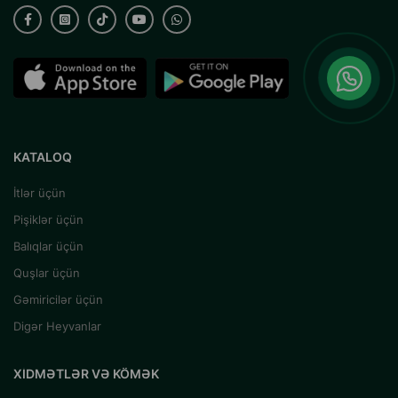
KATALOQ
İtlər üçün
Pişiklər üçün
Balıqlar üçün
Quşlar üçün
Gəmiricilər üçün
Digər Heyvanlar
XIDMƏTLƏR VƏ KÖMƏK