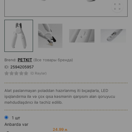
PETKIT
Brend:
(Все товары бренда)
ID:
2594205957
(0 Rəylər)
Alət paslanmayan poladdan hazırlanmış iti bıçaqlarla, LED
işıqlandırma ilə və çox qısa kəsmənin qarşısını alan qoruyucu
məhdudlaşdırıcı ilə təchiz edilib.
1 шт
Anbarda var
24.99 ₼