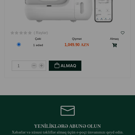
( Rəylər)
Çəki
Qiymət
Almaq
1,049.90
1 ədəd
ALMAQ
YENILIKLƏRƏ ABUNƏ OLUN
Xəbərlər və xüsusi təkliflər almaq üçün e-poçt ünvanınızı qeyd edin.