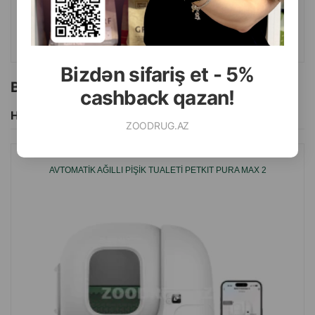
ALMAQ
Bizdən sifariş et - 5%
Bu brendin başqa məhsulları
cashback qazan!
Hamısını Gör
ZOODRUG.AZ
AVTOMATIK AĞILLI PIŞIK TUALETI PETKIT PURA MAX 2