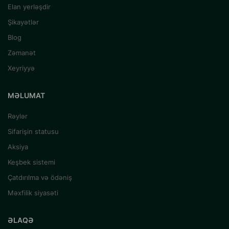
Elan yerləşdir
Şikayətlər
Blog
Zəmanət
Xeyriyyə
MƏLUMAT
Rəylər
Sifarişin statusu
Aksiya
Keşbek sistemi
Çatdırılma və ödəniş
Məxfilik siyasəti
ƏLAQƏ