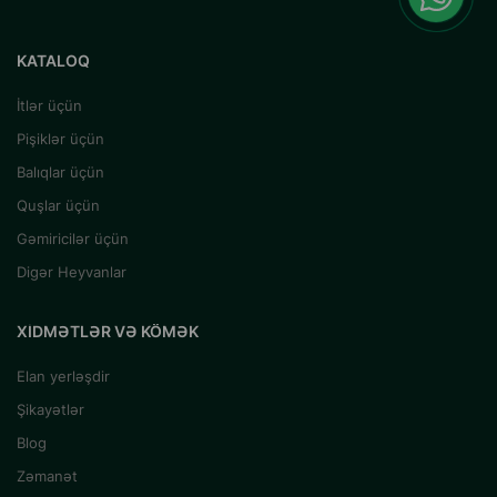
KATALOQ
İtlər üçün
Pişiklər üçün
Balıqlar üçün
Quşlar üçün
Gəmiricilər üçün
Digər Heyvanlar
XIDMƏTLƏR VƏ KÖMƏK
Elan yerləşdir
Şikayətlər
Blog
Zəmanət