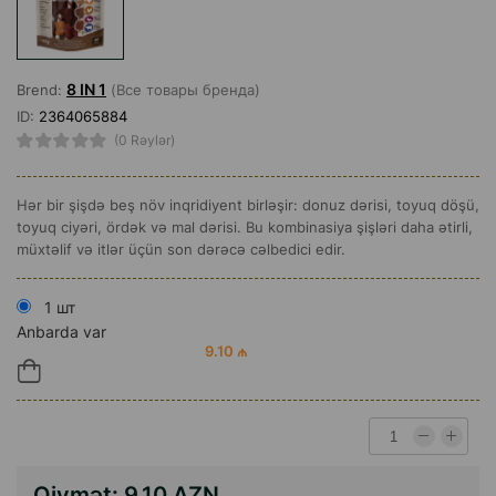
8 IN 1
Brend:
(Все товары бренда)
ID:
2364065884
(0 Rəylər)
Hər bir şişdə beş növ inqridiyent birləşir: donuz dərisi, toyuq döşü,
toyuq ciyəri, ördək və mal dərisi. Bu kombinasiya şişləri daha ətirli,
müxtəlif və itlər üçün son dərəcə cəlbedici edir.
1 шт
Anbarda var
9.10 ₼
Qiymət:
9.10 AZN