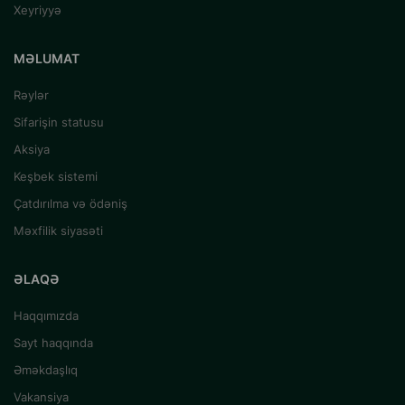
Xeyriyyə
MƏLUMAT
Rəylər
Sifarişin statusu
Aksiya
Keşbek sistemi
Çatdırılma və ödəniş
Məxfilik siyasəti
ƏLAQƏ
Haqqımızda
Sayt haqqında
Əməkdaşlıq
Vakansiya