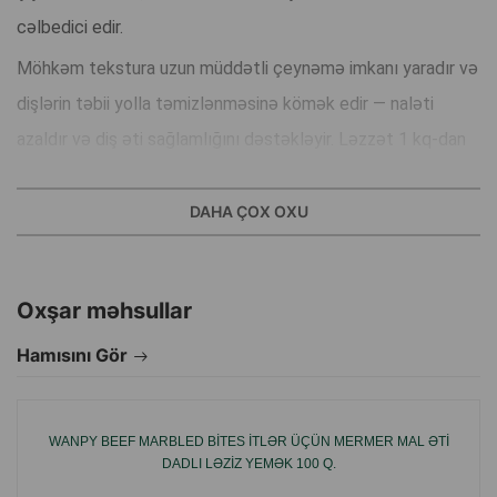
cəlbedici edir.
Möhkəm tekstura uzun müddətli çeynəmə imkanı yaradır və
dişlərin təbii yolla təmizlənməsinə kömək edir — naləti
azaldır və diş əti sağlamlığını dəstəkləyir. Ləzzət 1 kq-dan
yuxarı çəkidə olan itlər üçün uyğundur və həm mükafat
olaraq, həm də gündəlik məşğuliyyət üçün ideal seçimdir.
DAHA ÇOX OXU
Bu — ən seçici itlərin belə bəyənəcəyi, dad və faydanın
mükəmməl birləşməsidir.
Oxşar məhsullar
Hamısını Gör
WANPY BEEF MARBLED BITES ITLƏR ÜÇÜN MERMER MAL ƏTI
DADLI LƏZIZ YEMƏK 100 Q.