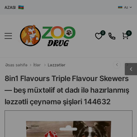
ZASI
Az
0
0
Əsas səhifə
İtlər
Ləzzətlər
8in1 Flavours Triple Flavour Skewers
— beş müxtəlif ət dadı ilə hazırlanmış
ləzzətli çeynəmə şişləri 144632