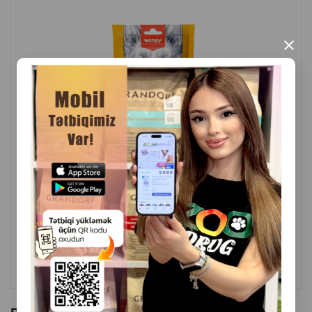
×
( Rəylər)
Çəki
Qiymət
Almaq
9.00
1 ədəd
ALMAQ