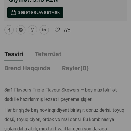
SƏBƏTƏ ƏLAVƏ ETMƏK
Təsviri
Təfərrüat
Brend Haqqında
Rəylər(0)
8in1 Flavours Triple Flavour Skewers — beş müxtəlif ət
dadı ilə hazırlanmış ləzzətli çeynəmə şişləri
Hər bir şişdə beş növ inqridiyent birləşir: donuz dərisi, toyuq
döşü, toyuq ciyəri, ördək və mal dərisi. Bu kombinasiya
şişləri daha ətirli, müxtəlif və itlər üçün son dərəcə