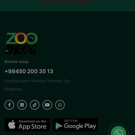
Bizimlə əlaqə
+99450 200 35 13
Azərbaycanın Mərkəzi İnternet Zoo
Mağazası