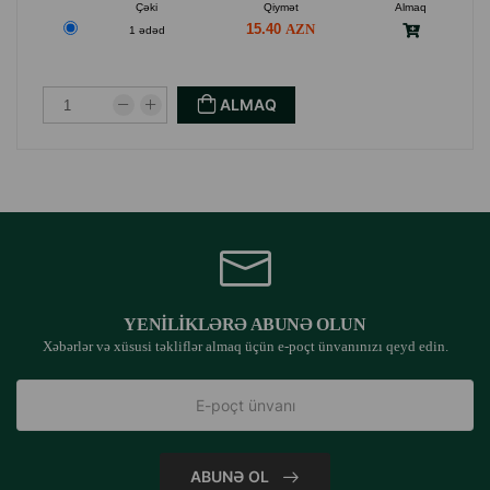
Çəki
Qiymət
Almaq
15.40
1 ədəd
ALMAQ
YENILIKLƏRƏ ABUNƏ OLUN
Xəbərlər və xüsusi təkliflər almaq üçün e-poçt ünvanınızı qeyd edin.
ABUNƏ OL