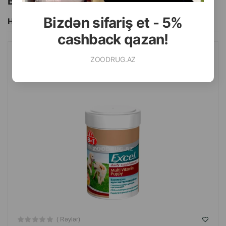
Bu brendin başqa məhsulları
Bizdən sifariş et - 5%
Hamısını Gör
cashback qazan!
ZOODRUG.AZ
8IN1 EXSEL MULTI VITAMIN PUPPY VITAMINLƏRI, QUZULAR
ÜÇÜN MULTIVITAMINLƏR 100 TABLET #108634 .
( Rəylər)