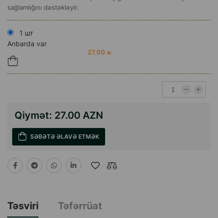
sağlamlığını dəstəkləyir.
1 шт
Anbarda var
27.00 ₼
Qiymət:
27.00 AZN
SƏBƏTƏ ƏLAVƏ ETMƏK
Təsviri
Təfərrüat