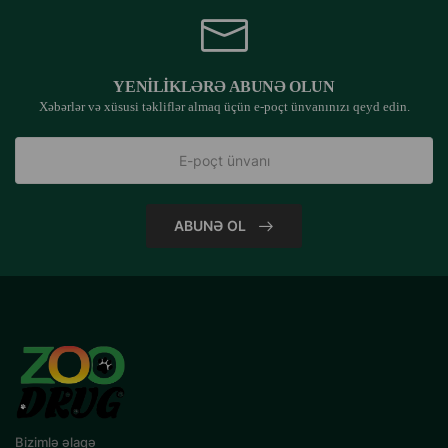
YENILIKLƏRƏ ABUNƏ OLUN
Xəbərlər və xüsusi təkliflər almaq üçün e-poçt ünvanınızı qeyd edin.
ABUNƏ OL
Bizimlə əlaqə