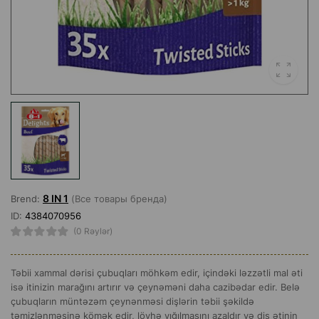
8 IN 1
Brend:
(Все товары бренда)
ID:
4384070956
(0 Rəylər)
Təbii xammal dərisi çubuqları möhkəm edir, içindəki ləzzətli mal əti
isə itinizin marağını artırır və çeynəməni daha cazibədar edir. Belə
çubuqların müntəzəm çeynənməsi dişlərin təbii şəkildə
təmizlənməsinə kömək edir, lövhə yığılmasını azaldır və diş ətinin