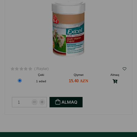
( Rəylər)
Çəki
Qiymət
Almaq
15.40
1 ədəd
ALMAQ