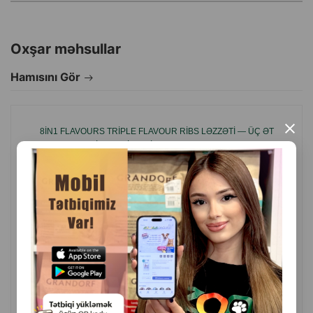
Oxşar məhsullar
Hamısını Gör
×
8IN1 FLAVOURS TRIPLE FLAVOUR RIBS LƏZZƏTI — ÜÇ ƏT
DADINI BIRLƏŞDIRƏN IŞTAHAAÇAN ÇEYNƏNƏN
QABIRĞALARDIR: MAL DƏRISI, TOYUQ FILESI VƏ DONUZ
DƏRISI 4700.