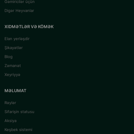
Gəmiricilər üçün
Digər Heyvanlar
XIDMƏTLƏR VƏ KÖMƏK
Elan yerləşdir
Şikayətlər
Blog
Zəmanət
Xeyriyyə
MƏLUMAT
Rəylər
Sifarişin statusu
Aksiya
Keşbek sistemi