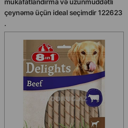
mükafatlandırma və uzunmüddətli
çeynəmə üçün ideal seçimdir 122623
.