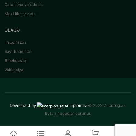
Çatdırılma və ödəniş
Məxfilik siyasəti
ƏLAQƏ
Haqqımızda
Sayt haqqında
Əməkdaşlıq
Vakansiya
Developed by
scorpion.az
© 2022 Zoodrug.az.
Bütün hüquqlar qorunur.