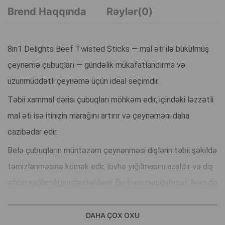
Brend Haqqında
Rəylər(0)
8in1 Delights Beef Twisted Sticks — mal əti ilə bükülmüş
çeynəmə çubuqları — gündəlik mükafatlandırma və
uzunmüddətli çeynəmə üçün ideal seçimdir.
Təbii xammal dərisi çubuqları möhkəm edir, içindəki ləzzətli
mal əti isə itinizin marağını artırır və çeynəməni daha
cazibədar edir.
Belə çubuqların müntəzəm çeynənməsi dişlərin təbii şəkildə
təmizlənməsinə kömək edir, lövhə yığılmasını azaldır və diş
ətinin sağlamlığını dəstəkləyir. Bu, həm məşğuliyyət, həm də
fayda baxımından itiniz üçün mükəmməl bir həlldir.
DAHA ÇOX OXU
1 kq-dan yuxarı çəkisi olan itlər üçün uyğundur.