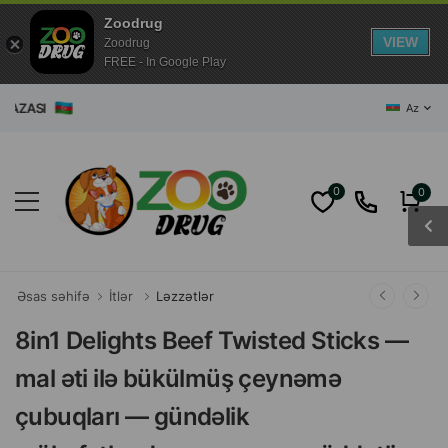
Zoodrug
VIEW
Zoodrug
FREE - In Google Play
ĞAZASI
Az
0
0
Əsas səhifə
İtlər
Ləzzətlər
8in1 Delights Beef Twisted Sticks —
mal əti ilə bükülmüş çeynəmə
çubuqları — gündəlik