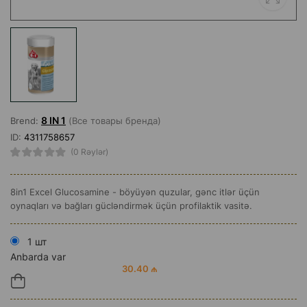
8 IN 1
Brend:
(Все товары бренда)
ID:
4311758657
(0 Rəylər)
8in1 Excel Glucosamine - böyüyən quzular, gənc itlər üçün
oynaqları və bağları gücləndirmək üçün profilaktik vasitə.
1 шт
Anbarda var
30.40 ₼