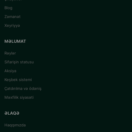
Blog
Zəmanət
Xeyriyyə
MƏLUMAT
Rəylər
Sifarişin statusu
Aksiya
Keşbek sistemi
Çatdırılma və ödəniş
Məxfilik siyasəti
ƏLAQƏ
Haqqımızda