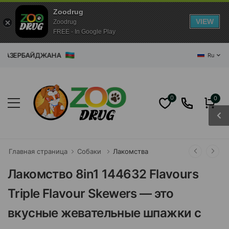
Zoodrug
VIEW
Zoodrug
FREE - In Google Play
ИН АЗЕРБАЙДЖАНА
Ru
0
0
Главная страница
Собаки
Лакомства
Лакомство 8in1 144632 Flavours
Triple Flavour Skewers — это
вкусные жевательные шпажки с