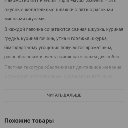
Лакомство 8in1 Flavours Triple Flavour Skewers — это
вкусные жевательные шпажки с пятью разными
мясными вкусами.
В каждой палочке сочетаются свиная шкурка, куриная
грудка, куриная печень, утка и говяжья шкурка,
благодаря чему угощение получается ароматным,
разнообразным и очень привлекательным для собак.
Плотная текстура обеспечивает длительное жевание
и помогает естественным образом очищать зубы,
уменьшая налёт и поддерживая здоровье дёсен.
Лакомство подходит для собак весом от 1 кг и
ЧИТАТЬ ДАЛЬШЕ
отлично подходит как для поощрения, так и для
ежедневного развлечения.
Похожие товары
Это аппетитное сочетание вкуса и пользы, которое