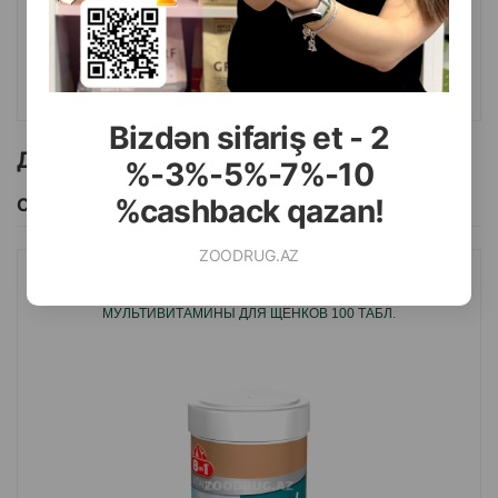
КУПИТЬ
Bizdən sifariş et - 2
Другие товоры бренда
%-3%-5%-7%-10
%cashback qazan!
Смотреть Все
ZOODRUG.AZ
ВИТАМИНЫ 8IN1 108634 EXSEL MULTI VITAMIN PUPPY
МУЛЬТИВИТАМИНЫ ДЛЯ ЩЕНКОВ 100 ТАБЛ.