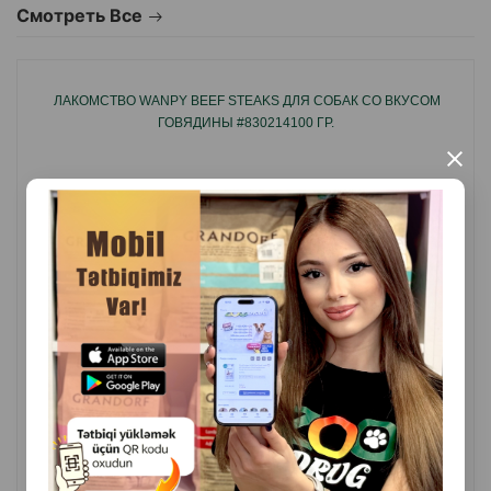
Смотреть Все
понравится даже самым привередливым питомцам.
ЛАКОМСТВО WANPY BEEF STEAKS ДЛЯ СОБАК СО ВКУСОМ
ГОВЯДИНЫ #830214100 ГР.
×
( Отзывы)
Масса
Цена
Купить
9.00
1 шт