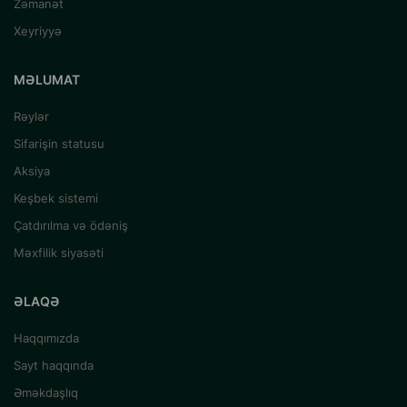
Zəmanət
Xeyriyyə
MƏLUMAT
Rəylər
Sifarişin statusu
Aksiya
Keşbek sistemi
Çatdırılma və ödəniş
Məxfilik siyasəti
ƏLAQƏ
Haqqımızda
Sayt haqqında
Əməkdaşlıq