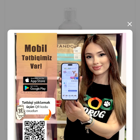
×
( Rəylər)
Çəki
Qiymət
Almaq
35.00
1 ədəd
ALMAQ