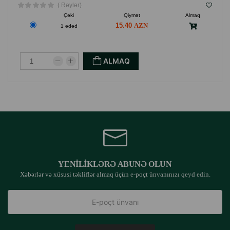
( Rəylər)
Çəki
Qiymət
Almaq
15.40
1 ədəd
ALMAQ
YENILIKLƏRƏ ABUNƏ OLUN
Xəbərlər və xüsusi təkliflər almaq üçün e-poçt ünvanınızı qeyd edin.