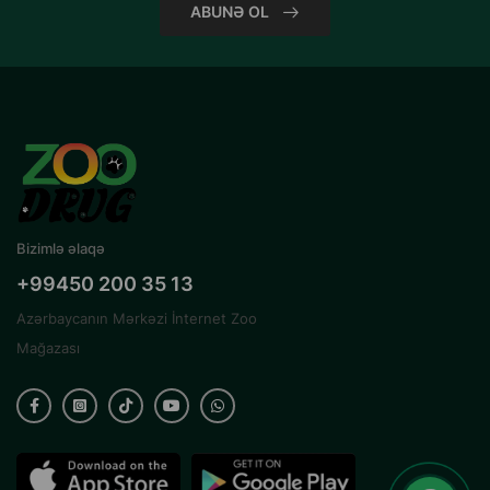
ABUNƏ OL
Bizimlə əlaqə
+99450 200 35 13
Azərbaycanın Mərkəzi İnternet Zoo
Mağazası