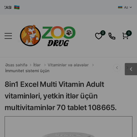
SI
Az
0
0
Əsas səhifə
İtlər
Vitaminlər və əlavələr
İmmunitet sistemi üçün
8in1 Excel Multi Vitamin Adult
vitaminləri, yetkin itlər üçün
multivitaminlər 70 tablet 108665.