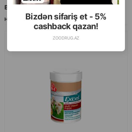
Bu brendin başqa məhsulları
Bizdən sifariş et - 5%
Hamısını Gör
cashback qazan!
ZOODRUG.AZ
8IN1 EXSEL MULTI VITAMIN PUPPY VITAMINLƏRI, QUZULAR
ÜÇÜN MULTIVITAMINLƏR 100 TABLET #108634 .