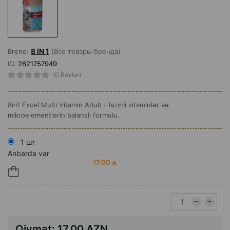
8 IN 1
Brend:
(Все товары бренда)
ID:
2621757949
(0 Rəylər)
8in1 Excel Multi Vitamin Adult - lazımi vitaminlər və
mikroelementlərin balanslı formulu.
1 шт
Anbarda var
17.00 ₼
Qiymət:
17.00 AZN