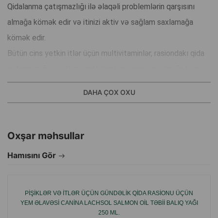
Qidalanma çatışmazlığı ilə əlaqəli problemlərin qarşısını
almağa kömək edir və itinizi aktiv və sağlam saxlamağa
kömək edir.
Bütün cins yetkin itlər üçün multivitaminlər, rasiondakı qida
çatışmazlığı ilə əlaqəli problemlərin qarşısını almağa kömək
edir.
DAHA ÇOX OXU
İstehsalçı ölkə: Almaniya.
Oxşar məhsullar
Hamısını Gör
PIŞIKLƏR VƏ ITLƏR ÜÇÜN GÜNDƏLIK QIDA RASIONU ÜÇÜN
YEM ƏLAVƏSI CANINA LACHSOL SALMON OIL TƏBII BALIQ YAĞI
250 ML.