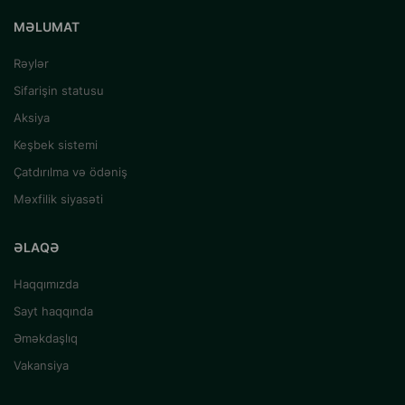
MƏLUMAT
Rəylər
Sifarişin statusu
Aksiya
Keşbek sistemi
Çatdırılma və ödəniş
Məxfilik siyasəti
ƏLAQƏ
Haqqımızda
Sayt haqqında
Əməkdaşlıq
Vakansiya