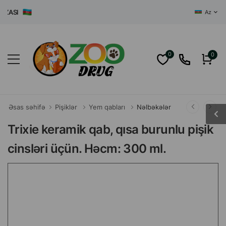
ASI
Az
0
0
Əsas səhifə
Pişiklər
Yem qabları
Nəlbəkələr
Trixie keramik qab, qısa burunlu pişik
cinsləri üçün. Həcm: 300 ml.