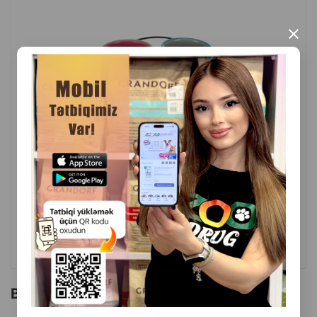
×
( Rəylər)
Çəki
Qiymət
Almaq
30.00
1 ədəd
ALMAQ
Bu brendin başqa məhsulları