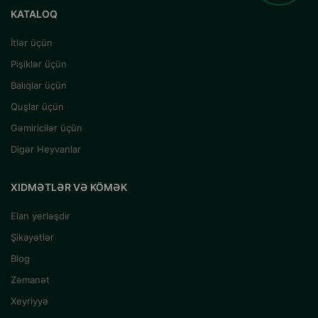
KATALOQ
İtlər üçün
Pişiklər üçün
Balıqlar üçün
Quşlar üçün
Gəmiricilər üçün
Digər Heyvanlar
XIDMƏTLƏR VƏ KÖMƏK
Elan yerləşdir
Şikayətlər
Blog
Zəmanət
Xeyriyyə