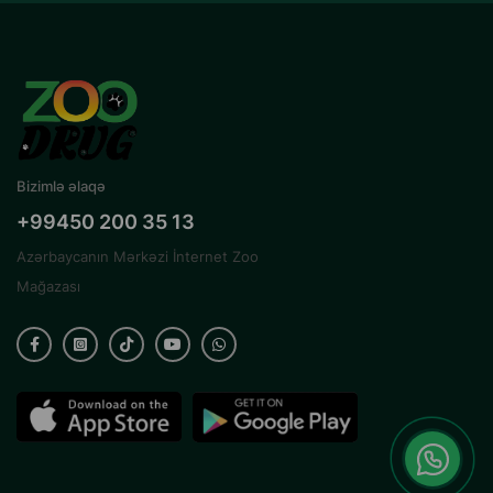
Bizimlə əlaqə
+99450 200 35 13
Azərbaycanın Mərkəzi İnternet Zoo
Mağazası