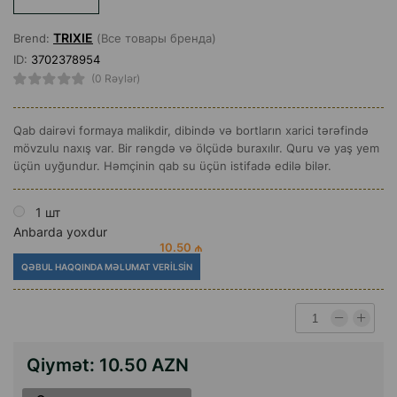
TRIXIE
Brend:
(Все товары бренда)
ID:
3702378954
(0 Rəylər)
Qab dairəvi formaya malikdir, dibində və bortların xarici tərəfində
mövzulu naxış var. Bir rəngdə və ölçüdə buraxılır. Quru və yaş yem
üçün uyğundur. Həmçinin qab su üçün istifadə edilə bilər.
1 шт
Anbarda yoxdur
10.50 ₼
QƏBUL HAQQINDA MƏLUMAT VERILSIN
Qiymət:
10.50 AZN