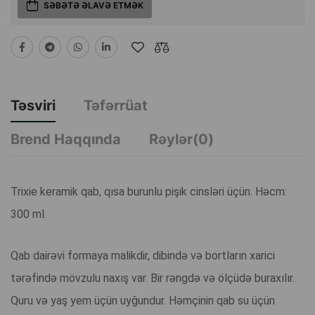
SƏBƏTƏ ƏLAVƏ ETMƏK
Təsviri
Təfərrüat
Brend Haqqında
Rəylər(0)
Trixie keramik qab, qısa burunlu pişik cinsləri üçün. Həcm:
300 ml.
Qab dairəvi formaya malikdir, dibində və bortların xarici
tərəfində mövzulu naxış var. Bir rəngdə və ölçüdə buraxılır.
Quru və yaş yem üçün uyğundur. Həmçinin qab su üçün