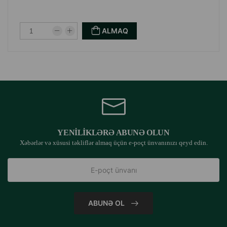
ALMAQ
YENILIKLƏRƏ ABUNƏ OLUN
Xəbərlər və xüsusi təkliflər almaq üçün e-poçt ünvanınızı qeyd edin.
ABUNƏ OL