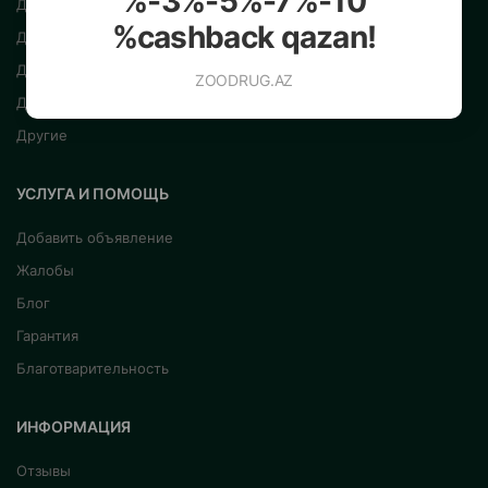
%-3%-5%-7%-10
Для кошек
%cashback qazan!
Для рыб
Для птиц
ZOODRUG.AZ
Для грызунов
Другие
УСЛУГА И ПОМОЩЬ
Добавить объявление
Жалобы
Блог
Гарантия
Благотварительность
ИНФОРМАЦИЯ
Отзывы