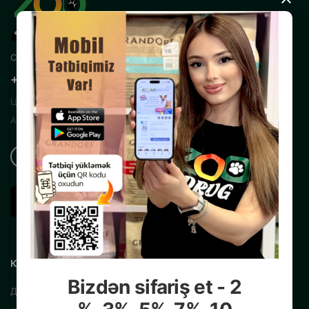
×
Свяжитесь с нами
+99450 200 35 13
Центральный Интернет Зоомагазин
Азербайджана
КАТАЛОГ
Bizdən sifariş et - 2
Для собак