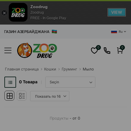
Zoodrug
VIEW
Zoodrug
FREE - In Google Play
АГАЗИН АЗЕРБАЙДЖАНА
Ru
0
0
Главная cтраница
Кошки
Груминг
Мыло
0
Товара
Продукты
- от 0