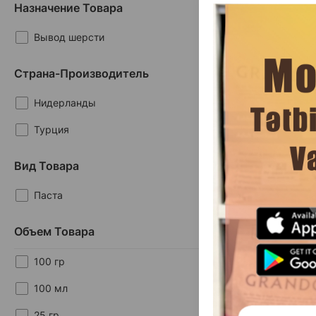
Назначение Товара
Вывод шерсти
Страна-Производитель
Нидерланды
Турция
(0 
Вид Товара
Масса
15.
1 шт
Паста
Объем Товара
100 гр
100 мл
Продукты
1-4 от 4
25 гр