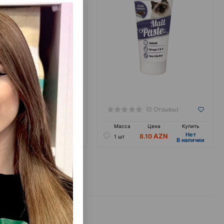
(0 Отзывы)
(0 Отзывы)
а
Цена
Купить
Масса
Цена
Купить
Hет
Hет
17.50
8.10
1 шт
B наличии
B наличии