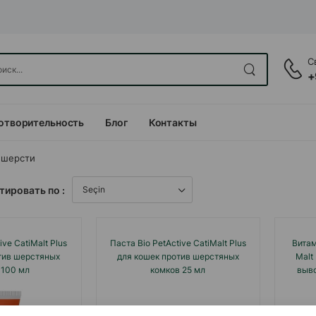
С
+
отворительность
Блог
Контакты
 шерсти
тировать по :
ive CatiMalt Plus
Паста Bio PetActive CatiMalt Plus
Витам
тив шерстяных
для кошек против шерстяных
Malt 
 100 мл
комков 25 мл
выво