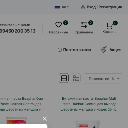
Вход
/
Регистрация
Ru
0
0
0
вяжитесь с нами :
99450 200 35 13
Корзина
Избранные
Сравнение
Повтор заказа
Акция
инная паста Beaphar Duo
Витаминная паста Beaphar Malt
Paste Hairball Control для
Paste Hairball Control для вывода
да шерсти из желудка у
шерсти из желудка у кошек 25 гр.
кошек 100 гр.
×