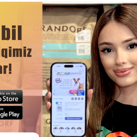
Отзывы)
(0 Отзывы)
Цена
Купить
Масса
Цена
Купить
Масс
Hет
00
7.00
1 шт
B наличии
1 шт