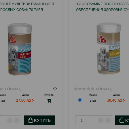
N ADULT МУЛЬТИВИТАМИНЫ ДЛЯ
GLUCOSAMINE DOG ГЛЮКОЗ
ЗРОСЛЫХ СОБАК 70 ТАБЛ.
ОБЕСПЕЧЕНИЯ ЗДОРОВЬЯ СУ
ПОДВИЖНОСТИ РАСТУЩИМ Щ
ВЗРОСЛЫХ СОБАК 55 ТА
( Отзывы)
( Отзывы)
асса
Цена
Купить
Масса
Цена
17.00
30.40
1 шт
1 шт
КУПИТЬ
К