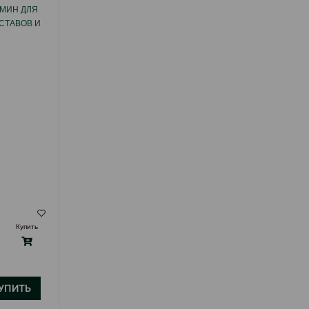
АМИН ДЛЯ
BREWERS YEAST DOG&CAT ДЛЯ КОЖИ И
СТАВОВ И
ШЕРСТИ СОБАК И КОШЕК 260 ТАБЛ.
ЕНКАМ И
БЛ.
( Отзывы)
Купить
Масса
Цена
Купить
15.40
1 шт
УПИТЬ
КУПИТЬ