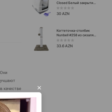
Closed Белый закрытий
биотуалет для кошек
32х47х36 см
30 AZN
Когтеточка-столбик
Nunbell #258 из сизаля с
игрушками. Цвет:
Серый. Высота: 60 см.
33.6 AZN
 Они
лучшают
×
 в качестве