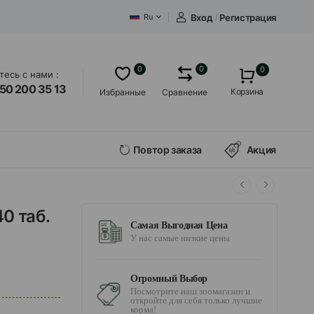
Вход
/
Регистрация
Ru
0
0
0
есь с нами :
50 200 35 13
Корзина
Избранные
Сравнение
Повтор заказа
Акция
0 таб.
Самая Выгодная Цена
У нас самые низкие цены
Огромный Выбор
Посмотрите наш зоомагазин и
откройте для себя только лучшие
корма!