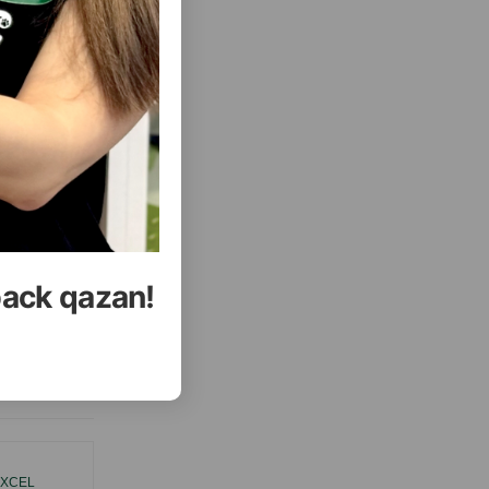
и давать
( Отзывы)
Купить
Масса
Цена
Купить
0.80
1 шт ( табл)
35.00
1 шт
УПИТЬ
back qazan!
КУПИТЬ
еть Все
EXCEL
ВИТАМИНЫ 8IN1 108603 EXCEL