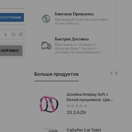
Бонусная Программа
ПОСТУПЛЕНИИ
При каждой покупке получайте
от нас бонусы
Быстрая Доставка
При заказе от 10 манат в
пределах Баку! Экспресс-
В КОРЗИНУ
доставка по Азербайджану!
Больше продуктов
Шлейка Amiplay Soft с
белой прошивкой. Цвет:
Розовый. Размер: ХS
23х31-38 см.
33.3 AZN
CaDoPet Cat Toilet