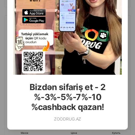
Умный самоочищающийся туалет PETKIT PuraBox Crystal DUO с
AI-камерой
Bizdən sifariş et - 2
%-3%-5%-7%-10
%cashback qazan!
ZOODRUG.AZ
(0 Отзывы)
Масса
Цена
Купить