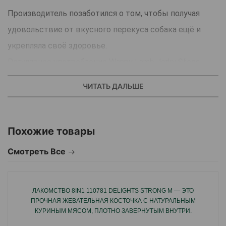
Производитель позаботился о том, чтобы получая
удовольствие от вкусного перекуса собака ещё и
укрепляла своё здоровье.
Регулярное употребление Wanpy Lamb Jerky Slices
способствует укреплению костей, улучшает
ЧИТАТЬ ДАЛЬШЕ
пищеварение.
Низкое содержание жиров в составе позволяет
Похожие товары
использовать подкорм даже для собак склонных к
Смотреть Все
набору лишнего веса.
Натуральный белок содержится в корме в больших
количествах, что не только подтверждает премиум
ЛАКОМСТВО 8IN1 110781 DELIGHTS STRONG M — ЭТО
ПРОЧНАЯ ЖЕВАТЕЛЬНАЯ КОСТОЧКА С НАТУРАЛЬНЫМ
качество лакомства, а и дарит животному
КУРИНЫМ МЯСОМ, ПЛОТНО ЗАВЕРНУТЫМ ВНУТРИ.
удовольствие от вкусной натуральной еды.