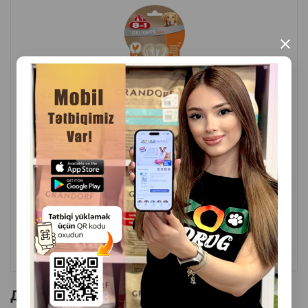
Страна производитель: Китай.
×
( Отзывы)
Масса
Цена
Купить
12.00
1 шт
КУПИТЬ
Другие товоры бренда