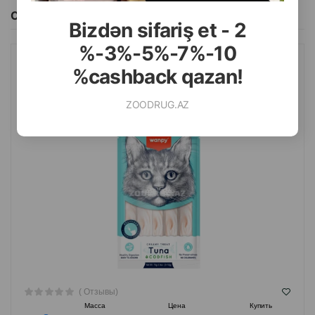
Смотреть Все
Bizdən sifariş et - 2
%-3%-5%-7%-10
%cashback qazan!
ЛАКОМСТВО WANPY CREAMY TUNA&CODFISH ДЛЯ КОШЕК СО
ВКУСОМ ТУНЦА И ТРЕСКИ 70 ГР.
ZOODRUG.AZ
( Отзывы)
Масса
Цена
Купить