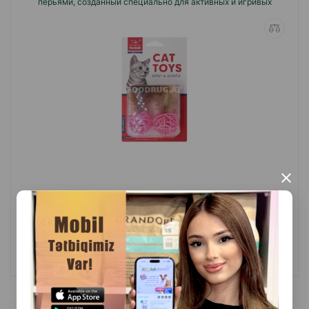
перьями, созданный специально для активных и игривых
питомцев.
×
(0 Отзывы)
Масса
Цена
Купить
3.50
1 шт
КУПИТЬ