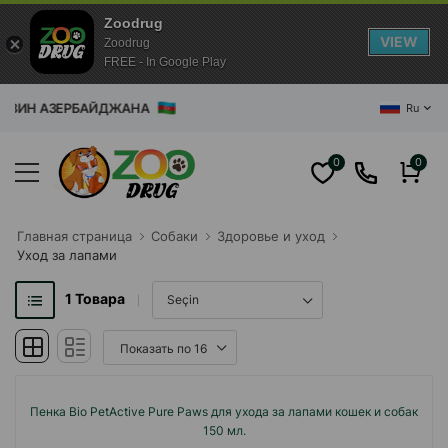
Zoodrug
VIEW
Zoodrug
FREE - In Google Play
АЗИН АЗЕРБАЙДЖАНА
Ru
0
0
Главная cтраница
Собаки
Здоровье и уход
Уход за лапами
1
Товара
Пенка Bio PetActive Pure Paws для ухода за лапами кошек и собак
150 мл.