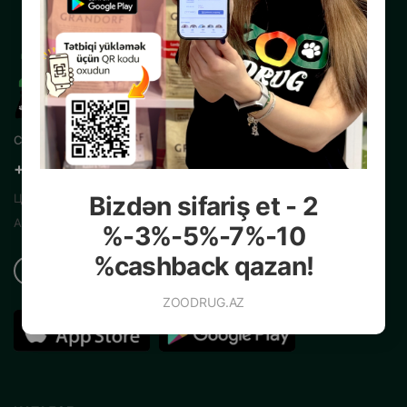
Свяжитесь с нами
+99450 200 35 13
Центральный Интернет Зоомагазин
Bizdən sifariş et - 2
Азербайджана
%-3%-5%-7%-10
%cashback qazan!
ZOODRUG.AZ