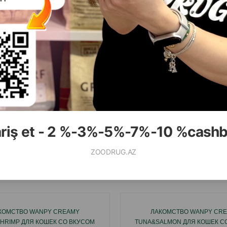
( Отзывы)
( Отзывы)
асса
Цена
Купить
Масса
Цена
27.00
9.10
1 шт
1 шт
ariş et - 2 %-3%-5%-7%-10 %cash
КУПИТЬ
К
ZOODRUG.AZ
Смотр
КОМСТВО WANPY CREAMY
ЛАКОМСТВО WANPY CR
HRIMP ДЛЯ КОШЕК СО ВКУСОМ
TUNA&SALMON ДЛЯ КОШЕК С