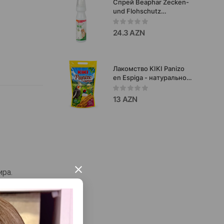
Спрей Beaphar Zecken-
аппетитном соусе 85гр
und Flohschutz
#1280.
обеспечивая
немедленную защиту
24.3 AZN
кошек от клещей и блох
150 мл.
Лакомство KIKI Panizo
en Espiga - натуральное
лакомство для
декоративных птиц,
13 AZN
изготовленное из
отборного проса в
колосьях 250 гр #4520
×
ира.