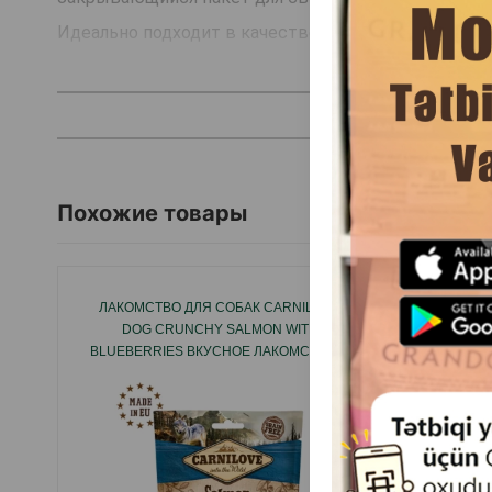
Идеально подходит в качестве награды между прие
Страна производитель: Китай.
Похожие товары
ЛАКОМСТВО ДЛЯ СОБАК CARNILOVE
ЛАКОМ
DOG CRUNCHY SALMON WITH
CHICK
BLUEBERRIES ВКУСНОЕ ЛАКОМСТВО С
ТОНК
ЛОСОСЕМ ДЛЯ СОБАК ВСЕХ ПОРОД 200
СКРУЧЕ
ГР #8851.