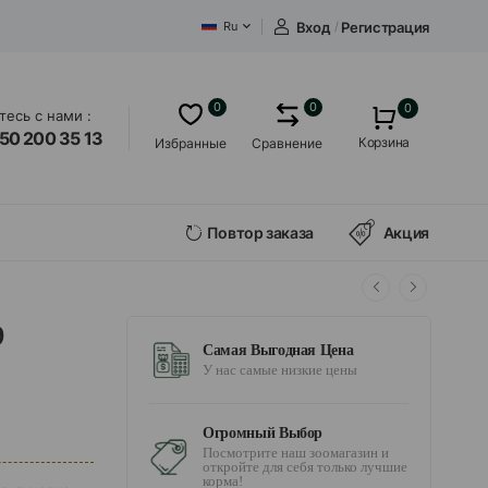
Вход
/
Регистрация
Ru
0
0
0
есь с нами :
50 200 35 13
Корзина
Избранные
Сравнение
Повтор заказа
Акция
9
Самая Выгодная Цена
У нас самые низкие цены
Огромный Выбор
Посмотрите наш зоомагазин и
откройте для себя только лучшие
корма!