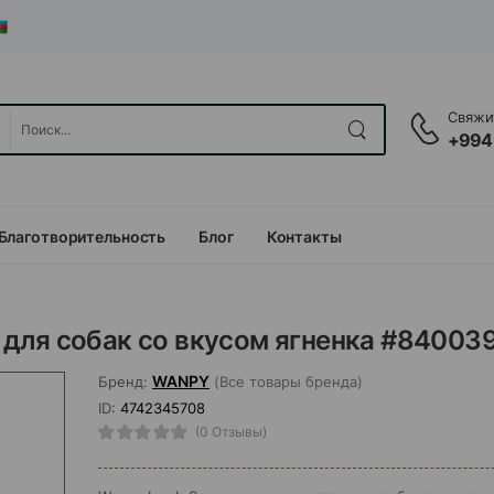
Свяжит
+994
Благотворительность
Блог
Контакты
для собак со вкусом ягненка #84003
WANPY
Бренд:
(Все товары бренда)
ID:
4742345708
(0 Отзывы)