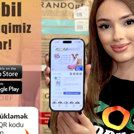
мами пищи (не заменяет еду).
ЧИТАТЬ ДАЛЬШЕ
Смотр
СТВО 8IN1 122593 DELIGHTS
ЛАКОМСТВО 8IN1 144632 F
EN TWISTED STICKS - НАБОР
TRIPLE FLAVOUR SKEWERS
ИХ ЖЕВАТЕЛЬНЫХ ПАЛОЧЕК,
ВКУСНЫЕ ЖЕВАТЕЛЬНЫЕ Ш
ННЫХ С АРОМАТНЫМ КУРИНЫМ
ПЯТЬЮ РАЗНЫМИ МЯСНЫМИ 
МЯСОМ.