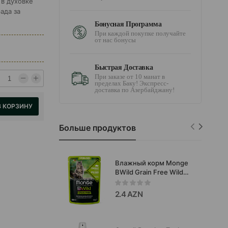
 в духовке
ада за
Бонусная Программа
При каждой покупке получайте
от нас бонусы
Быстрая Доставка
При заказе от 10 манат в
пределах Баку! Экспресс-
доставка по Азербайджану!
В КОРЗИНУ
Больше продуктов
Влажный корм Monge
BWild Grain Free Wild
Boar Sterilised -
беззерновой
2.4 AZN
полнорационный корм
для стерилизованных
кошек с мясом дикого
кабана и овощами в