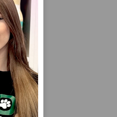
еть Все
LAVOURS
ЛАКОМСТВО WANPY CHICKEN JERKY &
 — ЭТО
CALCIUM BONE TWISTS ДЛЯ СОБАК СО
ПАЖКИ С
ВКУСОМ КУРИНОЙ КОСТИ И КАЛЬЦИЯ
ВКУСАМИ.
#810353 100 ГР.