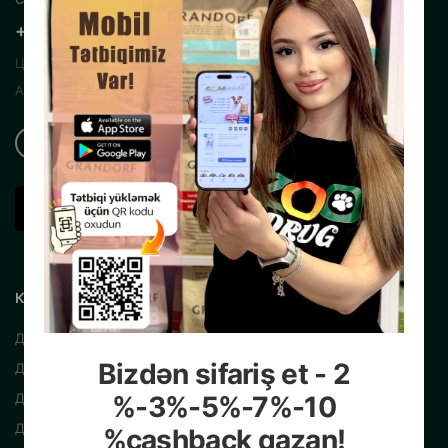
+99450 200 35 13
Центральный Интернет Зоомагазин
Азербайджана
КАТАЛОГ
Для собак
Bizdən sifariş et - 2
Для кошек
%-3%-5%-7%-10
Для рыб
Для птиц
%cashback qazan!