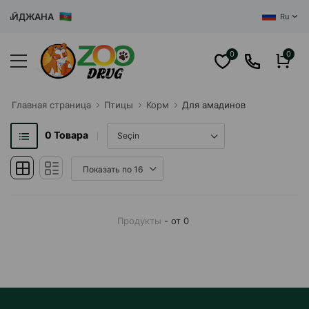
БАЙДЖАНА
Ru
0
0
Главная cтраница
Птицы
Корм
Для амадинов
0
Товара
Продукты
- от 0