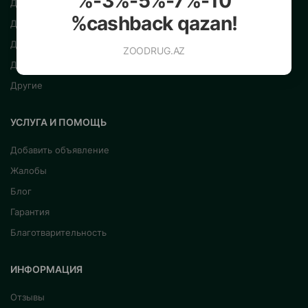
%-3%-5%-7%-10
Для кошек
%cashback qazan!
Для рыб
Для птиц
ZOODRUG.AZ
Для грызунов
Другие
УСЛУГА И ПОМОЩЬ
Добавить объявление
Жалобы
Блог
Гарантия
Благотварительность
ИНФОРМАЦИЯ
Отзывы