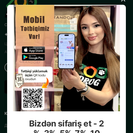
×
Свяжитесь с нами
+99450 200 35 13
Центральный Интернет Зоомагазин
Азербайджана
КАТАЛОГ
Bizdən sifariş et - 2
Для собак