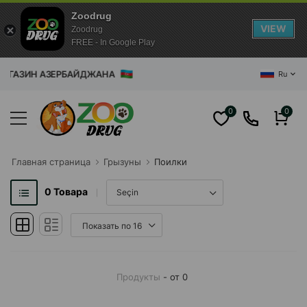
Zoodrug
VIEW
Zoodrug
FREE - In Google Play
АГАЗИН АЗЕРБАЙДЖАНА
Ru
0
0
Главная cтраница
Грызуны
Поилки
0
Товара
Продукты
- от 0