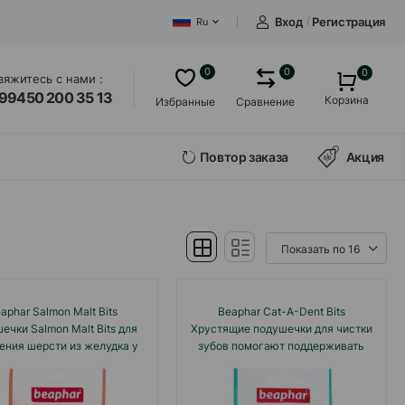
Вход
/
Регистрация
Ru
0
0
0
вяжитесь с нами :
99450 200 35 13
Корзина
Избранные
Сравнение
Повтор заказа
Акция
aphar Salmon Malt Bits
Beaphar Cat-A-Dent Bits
ечки Salmon Malt Bits для
Хрустящие подушечки для чистки
ения шерсти из желудка у
зубов помогают поддерживать
кошек 35 gr
зубы кошек чистыми и здоровыми
35 gr