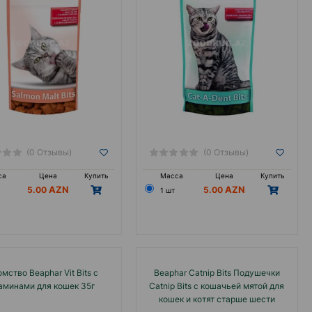
(0 Отзывы)
(0 Отзывы)
са
Цена
Купить
Масса
Цена
Купить
5.00
5.00
1 шт
мство Beaphar Vit Bits с
Beaphar Catnip Bits Подушечки
аминами для кошек 35г
Catnip Bits с кошачьей мятой для
кошек и котят старше шести