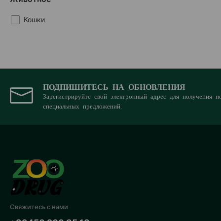
70 гр
Кролик
Кошки
75 гр
Курица
80 гр
Лосось
85 гр
Печень
90 гр
ПОДПИШИТЕСЬ НА ОБНОВЛЕНИЯ
Почки
Зарегистрируйте свой электронный адрес для получения н
Домашняя птица
специальных предложений.
Рыба
Сардина
Треска
Тунец
Утка
Свяжитесь с нами
Ягнёнок