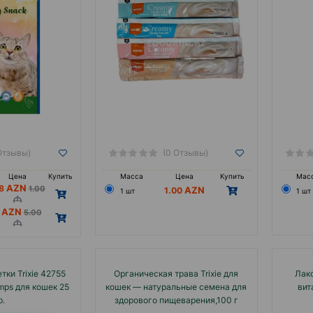
Отзывы)
(0 Отзывы)
Цена
Купить
Масса
Цена
Купить
Мас
.8
1.00
1.00
1 шт
1 шт
4
5.00
ки Trixie 42755
Органическая трава Trixie для
Лако
imps для кошек 25
кошек — натуральные семена для
вит
р.
здорового пищеварения,100 г