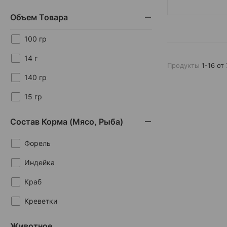
Объем Товара
100 гр
14 г
Продукты
1-16 от 
140 гр
15 гр
20 гр
Состав Корма (мясо, Рыба)
25 гр
Форель
35 гр
Индейка
40 гр
Краб
5 гр
Креветки
50 гр
Креветки
Животное