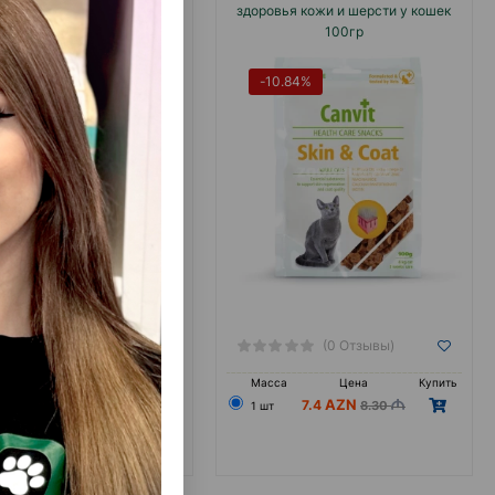
льная трава для улучшения
здоровья кожи и шерсти у кошек
еварения и насыщения
100гр
нами организма для котов
ошек с поддоном 100 гр.
-10.84%
(0 Отзывы)
(0 Отзывы)
са
Цена
Купить
Масса
Цена
Купить
5.60
7.4
8.30
1 шт