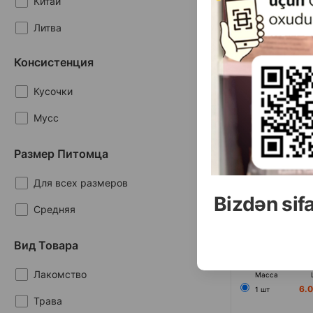
Китай
Лакомство Wanp
Литва
Jerky Strips для
куриного филе 
Нидерланды
Консистенция
Турция
Кусочки
Мусс
Размер Питомца
Для всех размеров
Bizdən sif
Средняя
Вид Товара
(0 
Лакомство
Масса
6.
1 шт
Трава