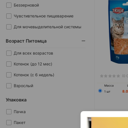
GimCat
Беззерновой
Nature's Protection
Чувстивтельное пищеварение
Nunbell
Для мочевыделительной системы
Trixie
Для пищеварения
Возраст Питомца
Wanpy
Иммунитет и внутренние органы
Для всех возрастов
Кастрация и стерилизация
Котенок (до 12 мес)
Кожа и шерсть
Котенок (с 6 недель)
(0 
Массаж десен
Взрослый
Масса
8.
МКБ профилактика
1 шт
Упаковка
Уход за зубами
Пачка
Уход за шерстью
Пакет
Вывод шерсти
Beaphar Malt 