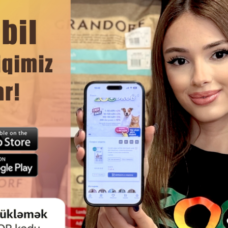
сное и полезное
натуральная трава для улучшения
натура
аполнителем из
пищеварения и насыщения
пищ
 кошек и котят,
витаминами организма для котят
витами
ее выведению
с поддоном 100 гр.
и к
ка для кошек. 35
r
Отзывы)
(0 Отзывы)
Цена
Купить
Масса
Цена
Купить
Мас
00
5.60
1 шт
1 шт