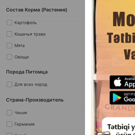
подушечки и вку
Вывод шерсти
лакомство с н
Состав Корма (растения)
мальт-пасты для
Защита рта и зубов
способствующ
Картофель
шерсти из желуд
Здоровье зубов и десен
g
Кошачья трава
Mята
Овощи
Петрушка
Порода Питомца
Таурин
Для всех пород
Тимьян
(0 
Страна-Производитель
Травы
Масса
5.
1 шт
Чехия
Витамины
Германия
Ягоды