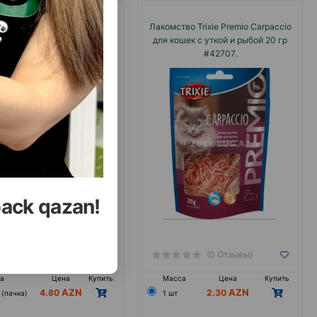
ство Trixie Catnip Chicken
Лакомство Trixie Premio Carpaccio
с курицей и кошачьей мятой
для кошек с уткой и рыбой 20 гр
шек - вкусное и ароматное
#42707.
щение для ежедневного
оощрения 50г #42742.
back qazan!
(0 Отзывы)
(0 Отзывы)
а
Цена
Купить
Масса
Цена
Купить
4.80
2.30
 (пачка)
1 шт