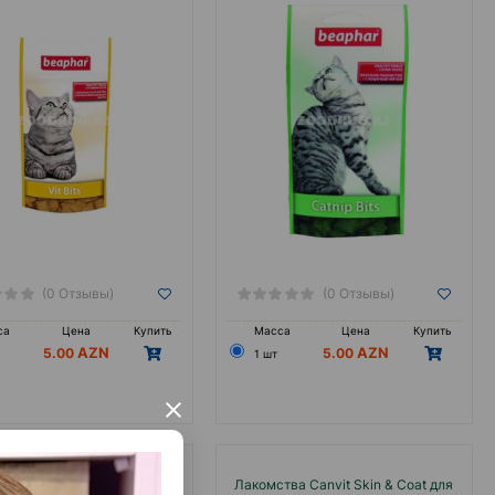
недель. 35 gr
(0 Отзывы)
(0 Отзывы)
са
Цена
Купить
Масса
Цена
Купить
5.00
5.00
1 шт
×
акомства Trixie #4235
Лакомства Canvit Skin & Coat для