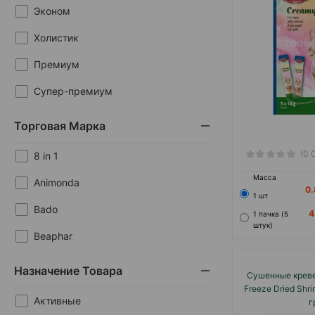
Эконом
Холистик
Премиум
Супер-премиум
Торговая Марка
(0 
8 in 1
Масса
Animonda
0
1 шт
Bado
1 пачка (5
штук)
Beaphar
Canvit
Назначение Товара
Cушенные кревет
Carnilove
Freeze Dried Shr
Активные
г