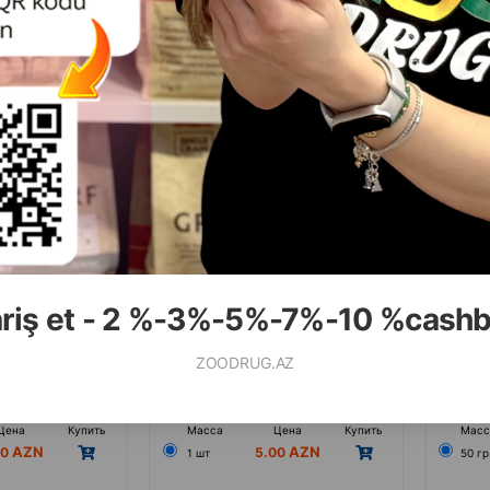
y Soft Chicken
Лакомство Wanpy
Лаком
 кошек со вкусом
Salmon&Chicken&Carrot для кошек
Bites 
#811299 80 гр.
со вкусом лосося, курицы и
для ко
моркови 90 гр.
уго
п
ariş et - 2 %-3%-5%-7%-10 %cash
ZOODRUG.AZ
Отзывы)
(0 Отзывы)
Цена
Купить
Масса
Цена
Купить
Масс
00
5.00
1 шт
50 гр