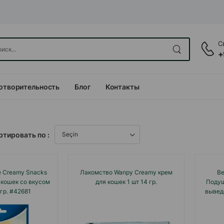
С
+
отворительность
Блог
Контакты
ртировать по :
e Creamy Snacks
Лакомство Wanpy Creamy крем
Be
 кошек со вкусом
для кошек 1 шт 14 гр.
Подуш
гр. #42681
вывед