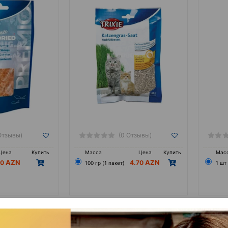
Отзывы)
(0 Отзывы)
Цена
Купить
Масса
Цена
Купить
Мас
00
4.70
100 гр (1 пакет)
1 шт
Bits Хрустящие
Лакомства Trixie #4232
Л