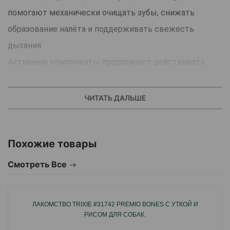
помогают механически очищать зубы, снижать
образование налёта и поддерживать свежесть
дыхания.
Активные компоненты продолжают действовать
даже после поедания, способствуя защите зубов и
дёсен.
ЧИТАТЬ ДАЛЬШЕ
Палочки подходят для ежедневного использования,
легко усваиваются и являются вкусным дополнением
Похожие товары
к рациону собаки.
Страна производства:Нидерланды.
Смотреть Все
ЛАКОМСТВО TRIXIE #31742 PREMIO BONES С УТКОЙ И
РИСОМ ДЛЯ СОБАК.