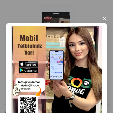
×
( Отзывы)
Масса
Цена
Купить
5.60
1 шт
КУПИТЬ