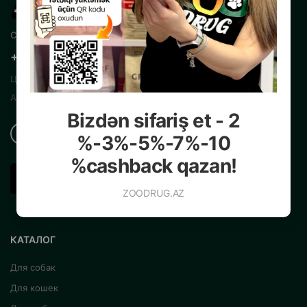
Свяжитесь с нами
+99450 200 35 13
Центральный Интернет Зоомагазин
Азербайджана
Bizdən sifariş et - 2
%-3%-5%-7%-10
%cashback qazan!
ZOODRUG.AZ
КАТАЛОГ
Для собак
Для кошек