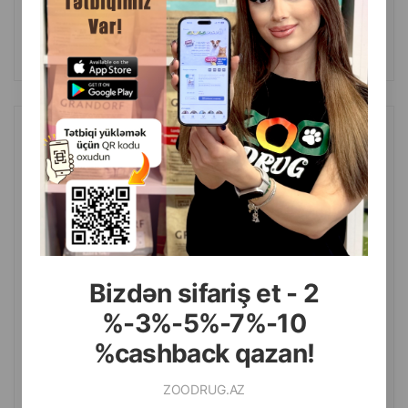
Масса
Цена
Купить
169.99
1 шт
КУПИТЬ
Рюкзак-переноска PETKIT Power Backpack в камуфляжном
дизайне предназначен для комфортной и безопасной
транспортировки кошек и небольших собак.
Bizdən sifariş et - 2
%-3%-5%-7%-10
%cashback qazan!
ZOODRUG.AZ