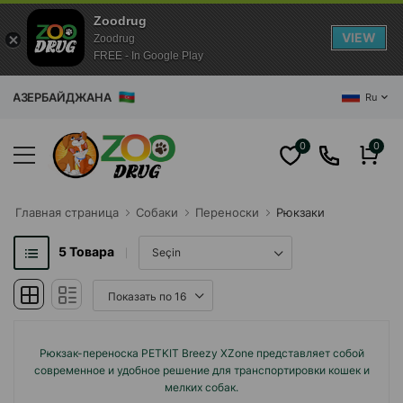
Zoodrug
VIEW
Zoodrug
FREE - In Google Play
ИН АЗЕРБАЙДЖАНА
Ru
0
0
Главная cтраница
Собаки
Переноски
Рюкзаки
5
Товара
Рюкзак-переноска PETKIT Breezy XZone представляет собой
современное и удобное решение для транспортировки кошек и
мелких собак.