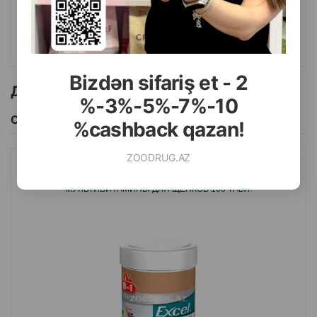
КУПИТЬ
Bizdən sifariş et - 2
Другие товоры бренда
%-3%-5%-7%-10
Смотреть Все
%cashback qazan!
ZOODRUG.AZ
ВИТАМИНЫ 8IN1 108634 EXSEL MULTI VITAMIN PUPPY
МУЛЬТИВИТАМИНЫ ДЛЯ ЩЕНКОВ 100 ТАБЛ.