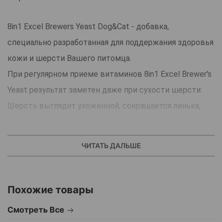
8in1 Excel Brewers Yeast Dog&Cat - добавка,
специально разработанная для поддержания здоровья
кожи и шерсти Вашего питомца.
При регулярном приеме витаминов 8in1 Excel Brewer's
Yeast результат заметен даже при сухости шерсти:
Шерсть выглядит ухоженной, сокращается линька,
вызванная недостатком витаминов.
Особенности добавки 8in1 Excel brewers yeast
ЧИТАТЬ ДАЛЬШЕ
помогает при сухой, тусклой шерсти.
сокращает линьку.
8in1 Excel Brewer's Yeast эффективный уход за кожей и
Похожие товары
шерстью, подходит для всех пород собак и кошек.
Смотреть Все
Не содержит искусственных консервантов и