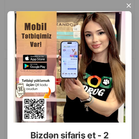
×
(0 Отзывы)
Масса
Цена
Купить
2.40
1 шт
КУПИТЬ
Ошейник Trixie для кошек светоотражающий с надписью и
колокольчиком. Цвета в ассортименте.
Bizdən sifariş et - 2