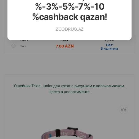
%-3%-5%-7%-10
%cashback qazan!
ZOODRUG.AZ
(0 Отзывы)
Масса
Цена
Купить
Hет
7.00
1 шт
B наличии
Ошейник Trixie Junior для котят с рисунком и колокольчиком.
Цвета в ассортименте.