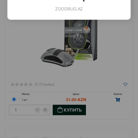
ZOODRUG.AZ
(0 Отзывы)
Масса
Цена
Купить
21.00
1 шт
КУПИТЬ