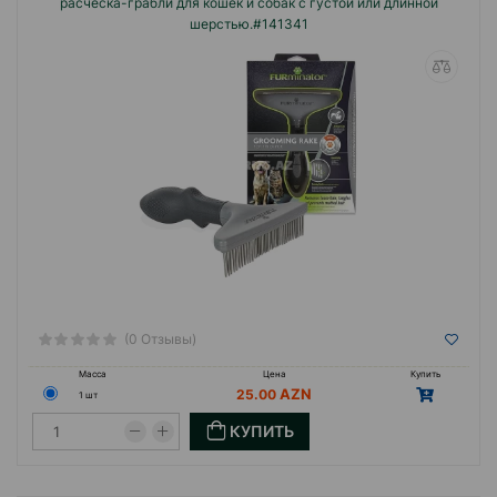
расчёска-грабли для кошек и собак с густой или длинной
шерстью.#141341
(0 Отзывы)
Масса
Цена
Купить
25.00
1 шт
КУПИТЬ