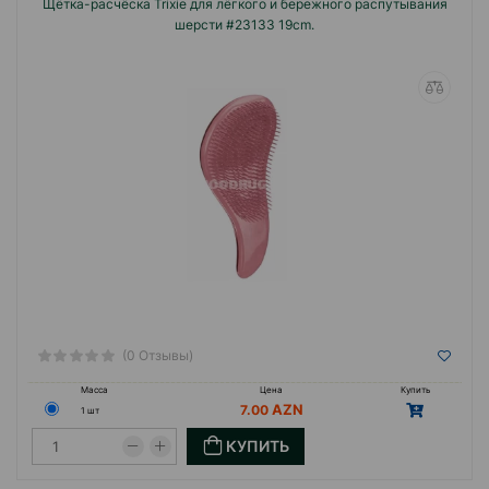
Щётка-расчёска Trixie для лёгкого и бережного распутывания
шерсти #23133 19cm.
(0 Отзывы)
Масса
Цена
Купить
7.00
1 шт
КУПИТЬ