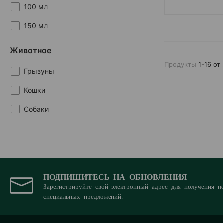
100 мл
Зубная щетка
150 мл
250 мл
Животное
40 листов
Продукты
1-16 от
Грызуны
400 гр
Кошки
50 мл
Собаки
500 мл
60 шт
ПОДПИШИТЕСЬ НА ОБНОВЛЕНИЯ
Зарегистрируйте свой электронный адрес для получения н
специальных предложений.