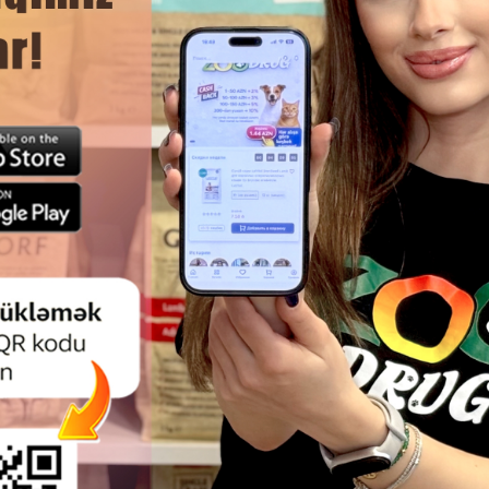
ак и кошек 90шт.
чистит зубы и десны,
препятствует заболеваниям для
собак и кошек со вкусом печени
100 гр.
Отзывы)
(1 Отзывы)
Цена
Купить
Масса
Цена
Купить
Мас
20
17.30
1 шт
1 шт