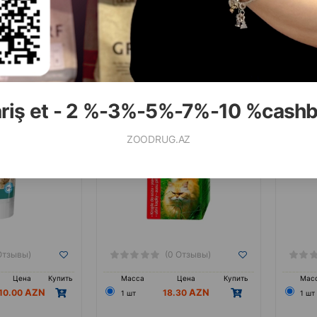
дения шерсти у
Лосьон Beaphar Ear Cleaner для
Лосьо
’n’Cheese с сыром
поддержания чистоты и здоровья
Milk 
100 г #42738
ушных раковин собак и кошек 50
мл.
ariş et - 2 %-3%-5%-7%-10 %cash
ZOODRUG.AZ
Отзывы)
(0 Отзывы)
Цена
Купить
Масса
Цена
Купить
Мас
10.00
18.30
1 шт
1 шт