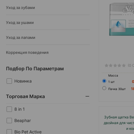
Уход за зубами
Уход за ушами
Уход за лапами
Коррекция поведения
(0 
Подбор По Параметрам
Масса
Новинка
1 шт
1
Пачка 30шт
Торговая Марка
8 in 1
Зубная щетка Be
Beaphar
двойная для чист
и ко
Bio Pet Active