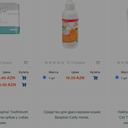
Отзывы)
(0 Отзывы)
Цена
Купить
Масса
Цена
Купить
Мас
0.65
19.20
1 шт
1 шт
8.00
aphar Toothbrush
Средство для дрессировки кошек
Нейтр
ки зубов у собак
Beaphar Catty Home.
Cat T
шек.
ко