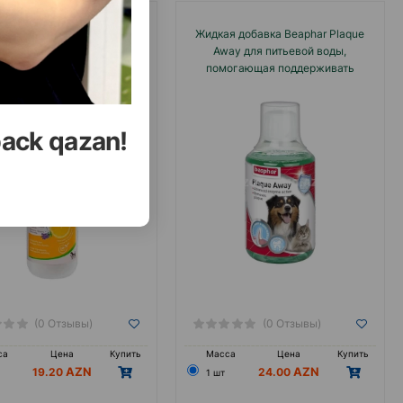
н Beaphar Ear Cleaner Bio
Жидкая добавка Beaphar Plaque
для чистки ушей у собак и
Away для питьевой воды,
кошек 100 мл.
помогающая поддерживать
здоровье зубов и десен у собак и
кошек 250мл.
back qazan!
(0 Отзывы)
(0 Отзывы)
са
Цена
Купить
Масса
Цена
Купить
19.20
24.00
1 шт