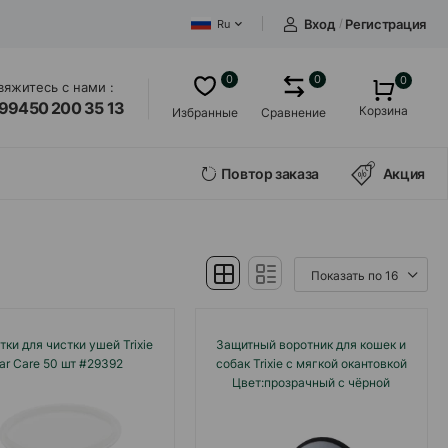
Вход
/
Регистрация
Ru
0
0
0
вяжитесь с нами :
99450 200 35 13
Корзина
Избранные
Сравнение
Повтор заказа
Акция
ки для чистки ушей Trixie
Защитный воротник для кошек и
ar Care 50 шт #29392
собак Trixie с мягкой окантовкой
Цвет:прозрачный с чёрной
окантовкой Размер:S 25-32sm
#19512