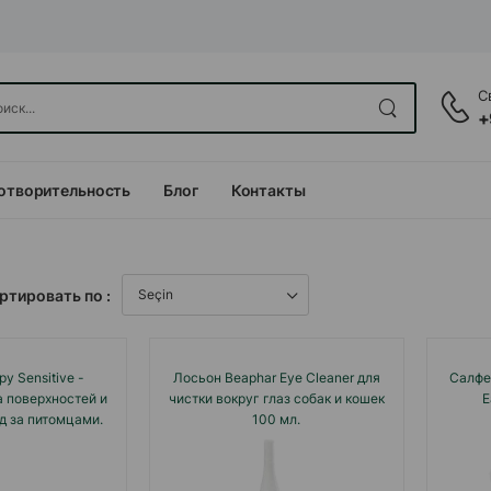
С
+
отворительность
Блог
Контакты
ртировать по :
y Sensitive -
Лосьон Beaphar Eye Cleaner для
Салфет
 поверхностей и
чистки вокруг глаз собак и кошек
E
д за питомцами.
100 мл.