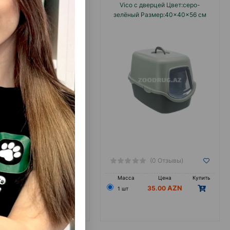
за ушами (40 шт.).
Vico с дверцей Цвет:серо-
зелёный Размер:40×40×56 см
#40210
(0 Отзывы)
(0 Отзывы)
са
Цена
Купить
Масса
Цена
Купить
5.60
35.00
1 шт