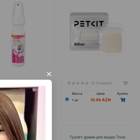
эффективного устранения
неприятных запахов в
автоматических туалетах.
×
(0 Отзывы)
(0 Отзывы)
са
Цена
Купить
Масса
Цена
Купить
19.75
19.99
1 шт
ки Trixie #29419 для ухода
Туалет-домик для кошек Trixie