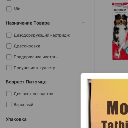
Mio
Nature's miracle
Назначение Товара
Petkit
Дезодорирующий картридж
Sleepy
Дрессировка
Trixie
Поддержание чистоты
Приучение к туалету
(0 
Салфетки для ухода
Возраст Питомца
Масса
Свежее дыхание
8.
1 шт
Для всех возрастов
Уход за глазами
Взрослый
Уход за лапами
Упаковка
Уход за ушами
Салфетки 8in1 Cl