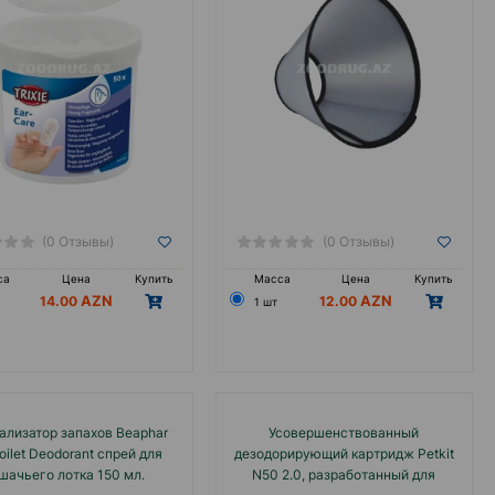
(0 Отзывы)
(0 Отзывы)
са
Цена
Купить
Масса
Цена
Купить
14.00
12.00
1 шт
ализатор запахов Beaphar
Усовершенствованный
oilet Deodorant спрей для
дезодорирующий картридж Petkit
шачьего лотка 150 мл.
N50 2.0, разработанный для