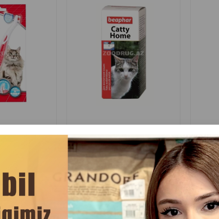
Отзывы)
(0 Отзывы)
Цена
Купить
Масса
Цена
Купить
Мас
80
14.90
1 шт
1 шт
eansing Pads для
Зубная паста Beaphar Toothpaste
Салфет