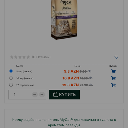
(0 Отзывы)
Масса
Цена
Купить
5.8
6.90
5 лтр (мешок)
10.8
11.90
10 лтр (мешок)
19.8
21.90
20 лтр (мешок)
КУПИТЬ
Комкующийся наполнитель MyCat® для кошачьего туалета с
ароматом лаванды