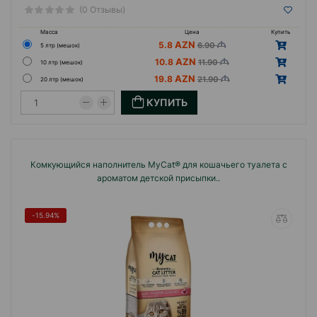
(0 Отзывы)
Масса
Цена
Купить
5.8
6.90
5 лтр (мешок)
10.8
11.90
10 лтр (мешок)
19.8
21.90
20 лтр (мешок)
КУПИТЬ
Комкующийся наполнитель MyCat® для кошачьего туалета с
ароматом детской присыпки..
-15.94%