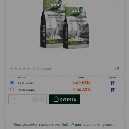
(0 Отзывы)
Масса
Цена
Купить
6.00
5 лтр (мешок)
11.00
10 лтр (мешок)
КУПИТЬ
Комкующийся наполнитель RoCat® для кошачьего туалета,