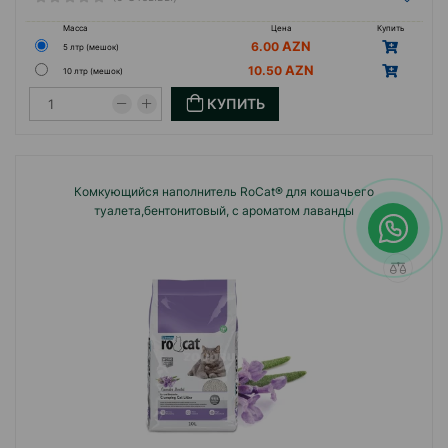
Масса
Цена
Купить
6.00
5 лтр (мешок)
10.50
10 лтр (мешок)
КУПИТЬ
Комкующийся наполнитель RoCat® для кошачьего
туалета,бентонитовый, с ароматом лаванды