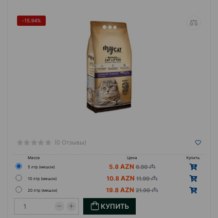
-15.94%
(0 Отзывы)
Масса
Цена
Купить
5.8
6.90
5 лтр (мешок)
10.8
11.90
10 лтр (мешок)
19.8
21.90
20 лтр (мешок)
КУПИТЬ