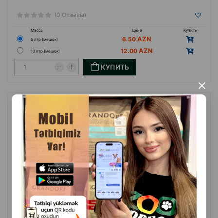
(0 Отзывы)
Масса
Цена
Купить
6.50
5 лтр (мешок)
12.00
10 лтр (мешок)
КУПИТЬ
×
Наполнитель для кошачьего туалета Van Cat Aloe Vera
Бентонитовый комкующийся наполнитель, с ароматом алоэ вера