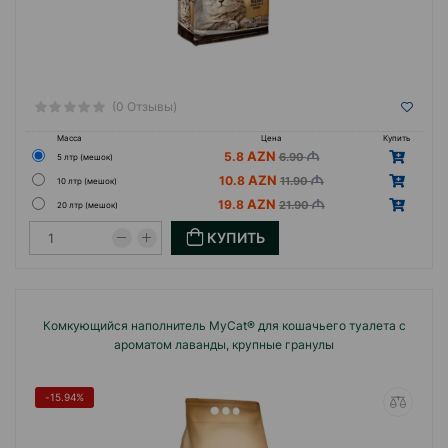
(0 Отзывы)
Масса
Цена
Купить
5.8
6.90
5 лтр (мешок)
10.8
11.90
10 лтр (мешок)
19.8
21.90
20 лтр (мешок)
КУПИТЬ
Комкующийся наполнитель MyCat® для кошачьего туалета с
ароматом лаванды, крупные гранулы
-15.94%