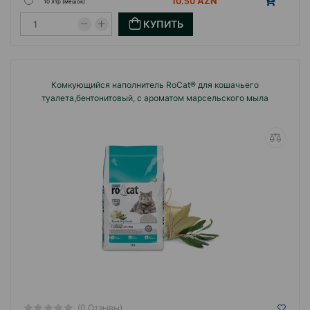
10.50
10 лтр (мешок)
КУПИТЬ
Комкующийся наполнитель RoCat® для кошачьего
туалета,бентонитовый, с ароматом марсельского мыла
(0 Отзывы)