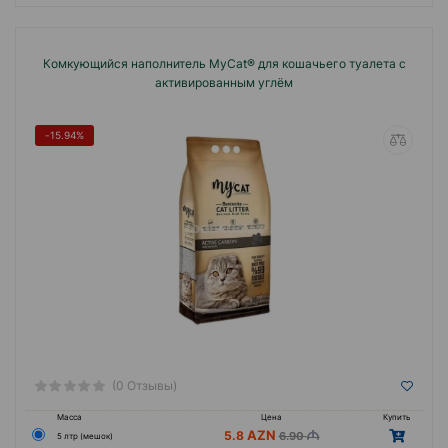
Комкующийся наполнитель MyCat® для кошачьего туалета с
активированным углём
-15.94%
(0 Отзывы)
Масса
Цена
Купить
5.8
6.90
5 лтр (мешок)