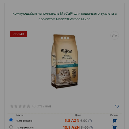
Комкующийся наполнитель MyCat® для кошачьего туалета с
ароматом марсельского мыла
-15.94%
(0 Отзывы)
Масса
Цена
Купить
5.8
6.90
5 лтр (мешок)
10.8
11.90
10 лтр (мешок)