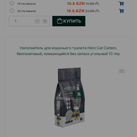
10.8
11.90
10 лтр (мешок)
19.8
21.90
20 лтр (мешок)
КУПИТЬ
Наполнитель для кошачьего туалета Hero Cat Carbon,
бентонитовый, комкующийся без запаха угольный 10 лтр.