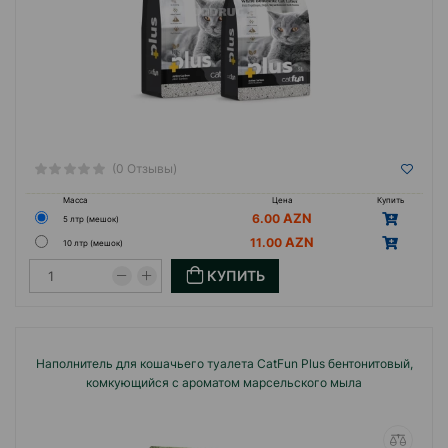
(0 Отзывы)
Масса
Цена
Купить
6.00
5 лтр (мешок)
11.00
10 лтр (мешок)
КУПИТЬ
Наполнитель для кошачьего туалета CatFun Plus бентонитовый,
комкующийся с ароматом марсельского мыла