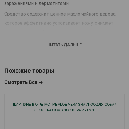
заражениями и дерматитами.
Средство содержит ценное масло чайного дерева,
которое эффективно успокаивает кожу, снимает
покраснения и заботиться о шерсти.
Шампунь обладает приятным ароматом.
ЧИТАТЬ ДАЛЬШЕ
Преимущества:
Отличный шампунь для собак всех пород.
Похожие товары
Можно применять при заболеваниях кожи или после
укусов паразитов.
Смотреть Все
Масло чайного дерева помогает снять раздражение,
воспаление и зуд.
ШАМПУНЬ BIO PETACTIVE ALOE VERA SHAMPOO ДЛЯ СОБАК
Жирные кислоты, что входят в состав, питают кожу и
С ЭКСТРАКТОМ АЛОЭ ВЕРА 250 МЛ.
придают шерсти здоровый блеск.
Способ применения: