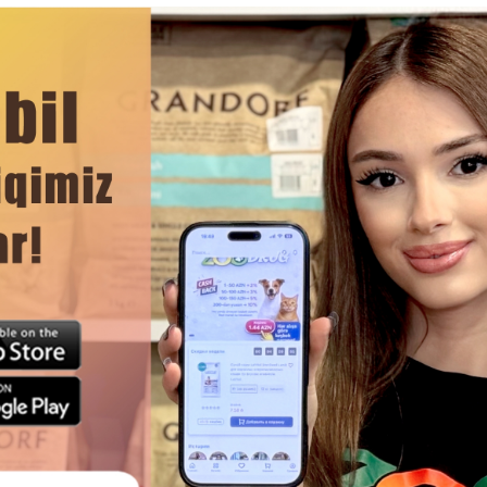
Отзывы)
(0 Отзывы)
Цена
Купить
Масса
Цена
Купить
Hет
60
25.00
1 шт
B наличии