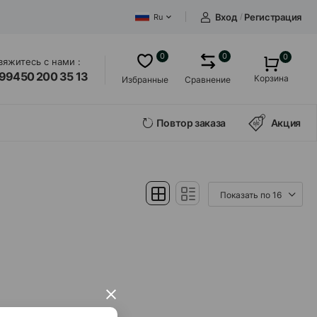
Вход
/
Регистрация
Ru
0
0
0
вяжитесь с нами :
99450 200 35 13
Корзина
Избранные
Сравнение
Повтор заказа
Акция
×