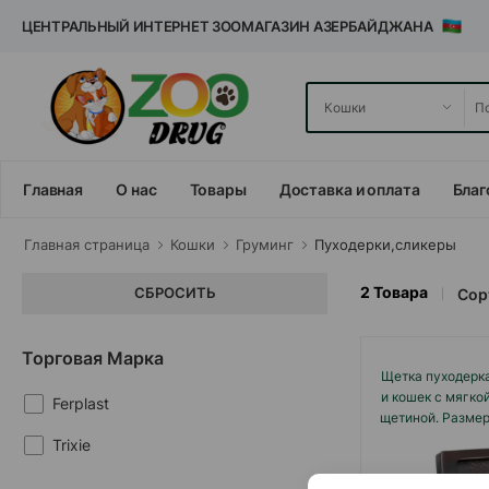
ЦЕНТРАЛЬНЫЙ ИНТЕРНЕТ ЗООМАГАЗИН АЗЕРБАЙДЖАНА
Главная
О нас
Товары
Доставка и оплата
Благ
Главная cтраница
Кошки
Груминг
Пуходерки,сликеры
2
Товара
СБРОСИТЬ
Сор
Торговая Марка
Щетка пуходерка 
и кошек с мягко
Ferplast
щетиной. Размер
Trixie