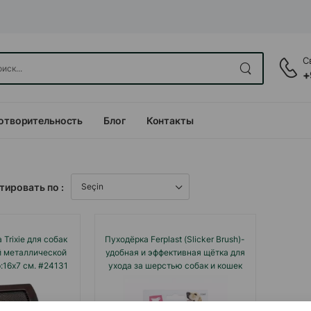
С
+
отворительность
Блог
Контакты
тировать по :
Trixie для собак
Пуходёрка Ferplast (Slicker Brush)-
й металлической
удобная и эффективная щётка для
:16х7 см. #24131
ухода за шерстью собак и кошек
всех пород.