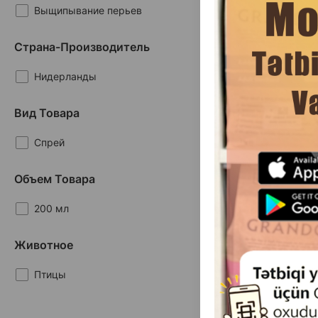
Выщипывание перьев
Страна-Производитель
Нидерланды
Вид Товара
Спрей
(0 
Объем Товара
Масса
Це
20.00
1 шт
200 мл
Животное
Птицы
Продукты
1-1 от 1