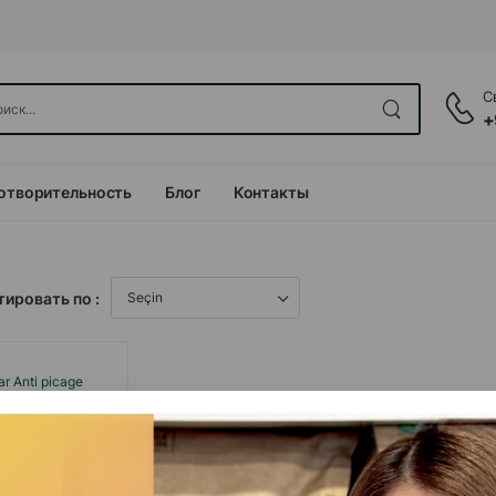
С
+
отворительность
Блог
Контакты
ировать по :
r Anti picage
предотвращения
перьев самими
 200 мл.