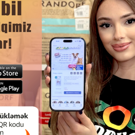
Отзывы)
на
Купить
Hет
B наличии