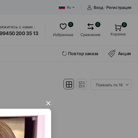
Вход
/
Регистрация
Ru
0
0
0
вяжитесь с нами :
99450 200 35 13
Корзина
Избранные
Сравнение
Повтор заказа
Акция
×