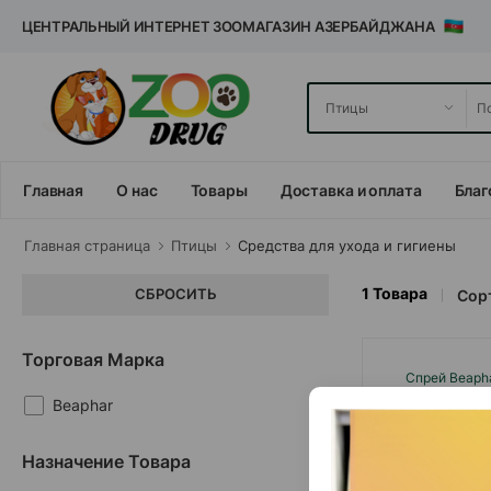
ЦЕНТРАЛЬНЫЙ ИНТЕРНЕТ ЗООМАГАЗИН АЗЕРБАЙДЖАНА
Главная
О нас
Товары
Доставка и оплата
Благ
Главная cтраница
Птицы
Средства для ухода и гигиены
1
Товара
СБРОСИТЬ
Сорт
Торговая Марка
Спрей Beapha
средство для 
Beaphar
выдергивания 
птицами
Назначение Товара