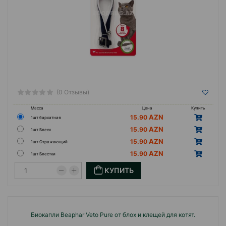
(0 Отзывы)
Масса
Цена
Купить
15.90
1шт бархатная
15.90
1шт Блеск
15.90
1шт Отражающий
15.90
1шт Блестки
КУПИТЬ
Биокапли Beaphar Veto Pure от блох и клещей для котят.