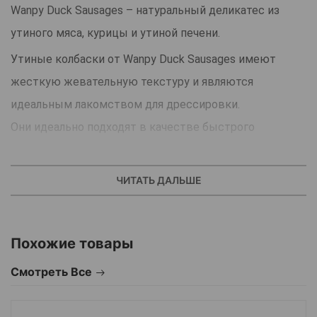
Wanpy Duck Sausages – натуральный деликатес из
утиного мяса, курицы и утиной печени.
Утиные колбаски от Wanpy Duck Sausages имеют
жесткую жевательную текстуру и являются
идеальным лакомством для дрессировки.
Они идеально подходят в качестве быстрого
угощения за хорошее поведение или в качестве
перекуса между приемами пищи.
ЧИТАТЬ ДАЛЬШЕ
Разработан как вкусная и полезная добавка к
основному рациону собак и щенков всех пород
Похожие товары
старше 3 месяцев.
Смотреть Все
Натуральные лакомства для собак Wanpy Duck
Sausages отличаются высоким содержанием