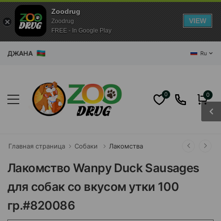
Zoodrug
VIEW
Zoodrug
FREE - In Google Play
БАЙДЖАНА
Ru
0
0
Главная страница
Собаки
Лакомства
Лакомство Wanpy Duck Sausages
для собак со вкусом утки 100
гр.#820086