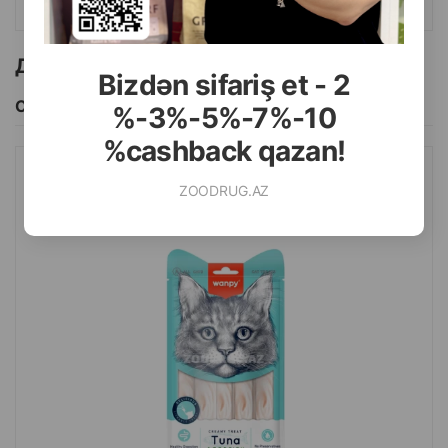
Другие товоры бренда
Bizdən sifariş et - 2
Смотреть Все
%-3%-5%-7%-10
%cashback qazan!
ЛАКОМСТВО WANPY CREAMY TUNA&CODFISH ДЛЯ КОШЕК СО
ZOODRUG.AZ
ВКУСОМ ТУНЦА И ТРЕСКИ 70 ГР.