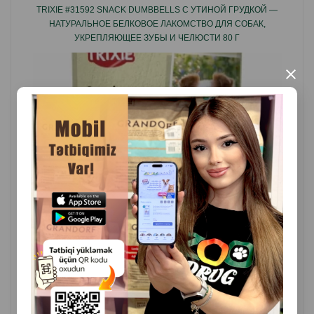
TRIXIE #31592 SNACK DUMBBELLS С УТИНОЙ ГРУДКОЙ —
полезного животного белка и низким содержанием
НАТУРАЛЬНОЕ БЕЛКОВОЕ ЛАКОМСТВО ДЛЯ СОБАК,
жира.
УКРЕПЛЯЮЩЕЕ ЗУБЫ И ЧЕЛЮСТИ 80 Г
Таким образом обеспечивается активность вашего
×
питомца, укрепляется его здоровье и иммунитет при
правильном контроле веса.
Страна производитель: Китай.
( Отзывы)
Масса
Цена
Купить
6.30
100 гр (1 пакет)
КУПИТЬ