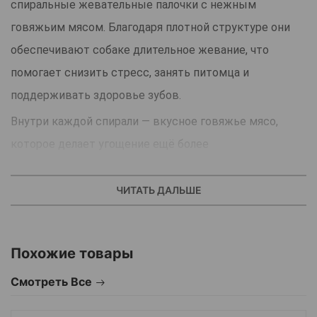
спиральные жевательные палочки с нежным
говяжьим мясом. Благодаря плотной структуре они
обеспечивают собаке длительное жевание, что
помогает снизить стресс, занять питомца и
поддерживать здоровье зубов.
Внутри каждой спирали — вкусное говяжье мясо,
которое делает угощение ещё более
привлекательным и мотивирует собаку тщательно
разжёвывать лакомство до конца. Жевание
ЧИТАТЬ ДАЛЬШЕ
способствует очищению зубов от налёта и
уменьшает риск образования зубного камня.
Похожие товары
Подходит для собак весом от 1 кг, включая мелкие
Смотреть Все
породы.