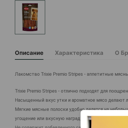
Описание
Характеристика
О Б
Лакомство Trixie Premio Stripes - аппетитные мясн
Trixie Premio Stripes - отлично подходят для поощр
Насыщенный вкус утки и ароматное мясо делают л
Мягкие мясные полоски удобно делятся на небольш
угощение или вкусную награду за хорошее поведен
Не содержит добавленного сахара и глютена.