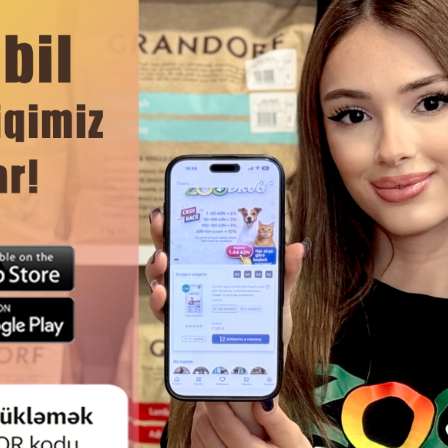
ЧИТАТЬ ДАЛЬШЕ
Смотр
СТВО 8IN1 110781 DELIGHTS
ЛАКОМСТВО 8IN1 DELIGHT
RONG M — ЭТО ПРОЧНАЯ
TWISTED STICKS — АППЕ
ВАТЕЛЬНАЯ КОСТОЧКА С
ЖЕВАТЕЛЬНЫЕ ПАЛОЧК
РАЛЬНЫМ КУРИНЫМ МЯСОМ,
НАТУРАЛЬНЫМ ГОВЯЖЬИМ
ТНО ЗАВЕРНУТЫМ ВНУТРИ.
ВНУТРИ.