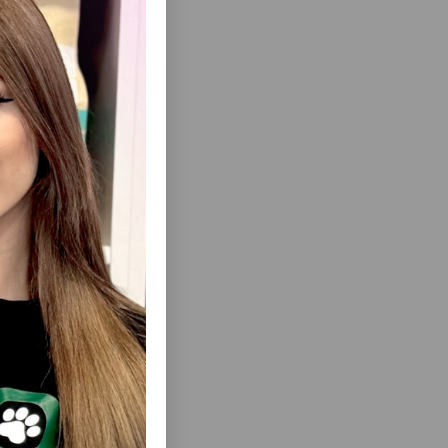
еть Все
S BEEF
ЛАКОМСТВО ДЛЯ СОБАК CARNILOVE
ТИТНЫЕ
DOG JERKY BEEF & BEEF MUSCLE
И С
СУШЁНЫЙ МЯСНОЙ ДЕЛИКАТЕС – ФИЛЕ
 МЯСОМ
ИЗ ГОВЯДИНЫ И ГОВЯЖЬЯ РУЛЬКА 100
ГР #1996.