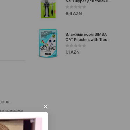
Nail Clipper для собак и
кошек #2109.
6.6 AZN
Влажный корм SIMBA
CAT Pouches with Trout
and Codfish для
взрослых кошек с
1.1 AZN
форелью и треской 100
г
ород.
×
ежедневное