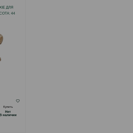
XIE ДЛЯ
МИСКА TRIXIE КЕРАМИЧЕСКАЯ. ЦВЕТ:
СОТА: 44
БЕЛЫЙ-СЕРЫЙ. ОБЪЕМ: 600 МЛ.
( Отзывы)
Купить
Масса
Цена
Купить
Hет
Hет
14.00
1 шт
B наличии
B наличии