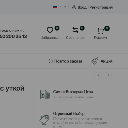
Вход
/
Регистрация
Ru
0
0
0
есь с нами :
50 200 35 13
Корзина
Избранные
Сравнение
Повтор заказа
Акция
 с уткой
Самая Выгодная Цена
У нас самые низкие цены
Огромный Выбор
Посмотрите наш зоомагазин и
откройте для себя только лучшие
корма!