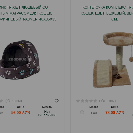
ИК TRIXIE ПЛЮШЕВЫЙ СО
КОГТЕТОЧКА КОМПЛЕКС TRI
НЫМ МАТРАСОМ ДЛЯ КОШЕК.
КОШЕК. ЦВЕТ: БЕЖЕВЫЙ. ВЫ
ОРИЧНЕВЫЙ. РАЗМЕР: 40Х35Х35
СМ.
СМ.
( Отзывы)
( Отзывы)
сса
Цена
Купить
Масса
Цена
Hет
56.00
78.00
шт
1 шт
B наличии