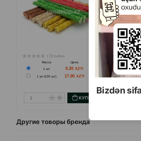
( Отзывы)
Масса
Цена
Купить
М
0.20
1 шт
17.00
1 уп (100 шт)
Bizdən sif
КУПИТЬ
Другие товоры бренда