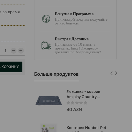
я во время
Бонусная Программа
При каждой покупке получайте
от нас бонусы
Быстрая Доставка
При заказе от 10 манат в
пределах Баку! Экспресс-
доставка по Азербайджану!
В КОРЗИНУ
Больше продуктов
Лежанка - коврик
Amiplay Country​
водонепроницаемый.
Цвет: Серый. Размер: L.
40 AZN
82x60 см. Код товара:
126340.
Когтерез Nunbell Pet