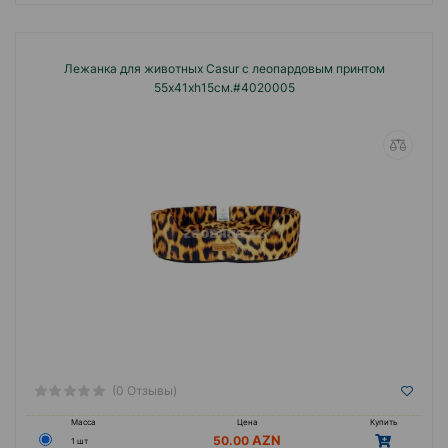
Лежанка для животных Casur с леопардовым принтом
55x41xh15см.#4020005
(0 Отзывы)
Масса
Цена
Купить
50.00
1 шт