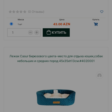
(0 Отзывы)
Масса
Цена
Купить
43.00
1 шт
КУПИТЬ
Лежак Casur бирюзового цвета-место для отдыха кошек,собак
небольших и средних пород 45x35xh13см.#4020001