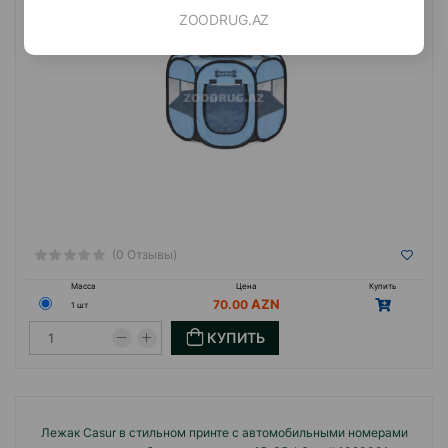
ZOODRUG.AZ
(0 Отзывы)
Масса
Цена
Купить
70.00
1 шт
КУПИТЬ
Лежак Casur в стильном принте с автомобильными номерами