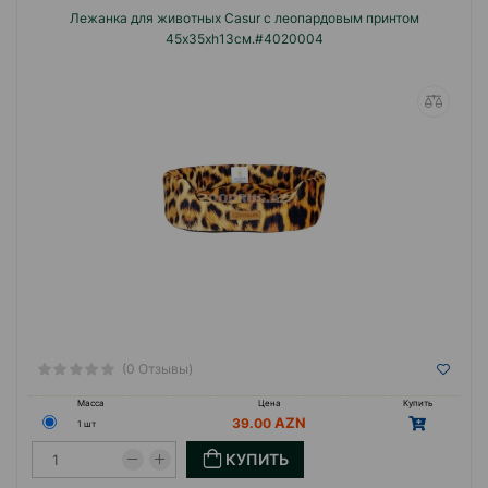
Лежанка для животных Casur с леопардовым принтом
45x35xh13см.#4020004
(0 Отзывы)
Масса
Цена
Купить
39.00
1 шт
КУПИТЬ