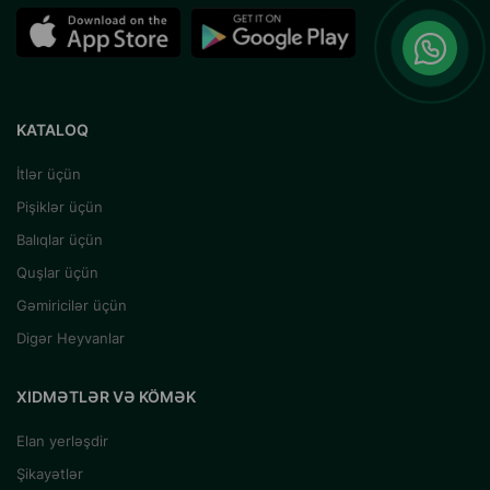
KATALOQ
İtlər üçün
Pişiklər üçün
Balıqlar üçün
Quşlar üçün
Gəmiricilər üçün
Digər Heyvanlar
XIDMƏTLƏR VƏ KÖMƏK
Elan yerləşdir
Şikayətlər