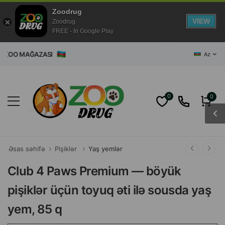
Zoodrug
VIEW
Zoodrug
FREE - In Google Play
ET ZOO MAĞAZASI
Az
0
0
Əsas səhifə
Pişiklər
Yaş yemlər
Club 4 Paws Premium — böyük
pişiklər üçün toyuq əti ilə sousda yaş
yem, 85 q