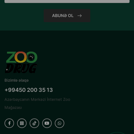
ABUNƏ OL
Bizimlə əlaqə
+99450 200 35 13
Azərbaycanın Mərkəzi İnternet Zoo
Mağazası