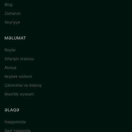
Blog
Zəmanət
Xeyriyyə
MƏLUMAT
Rəylər
Sifarişin statusu
Aksiya
Keşbek sistemi
Çatdırılma və ödəniş
Məxfilik siyasəti
ƏLAQƏ
Haqqımızda
Sayt haqqında