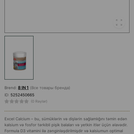
8 IN 1
Brend:
(Все товары бренда)
ID:
5252450665
(0 Rəylər)
Excel Calcium – bu, sümüklərin və dişlərin sağlamlığını təmin edən
kalsium və fosfor tərkibli pişik balaları və yetkin itlər üçün əlavədir.
Formula D3 vitamini ilə zənginləşdirilmişdir və kalsiumun optimal