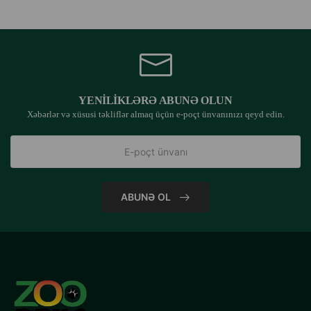
YENILIKLƏRƏ ABUNƏ OLUN
Xəbərlər və xüsusi təkliflər almaq üçün e-poçt ünvanınızı qeyd edin.
ABUNƏ OL