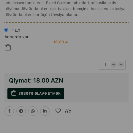
udulmasını təmin edir. Excel Calcium tabletləri, xüsusilə aktiv
böyümə dövründə olan pişik balaları, həmçinin hamilə və laktasiya
dövründə olan itlər üçün tövsiyə olunur.
1 шт
Anbarda var
18.00 ₼
Qiymət:
18.00 AZN
SƏBƏTƏ ƏLAVƏ ETMƏK