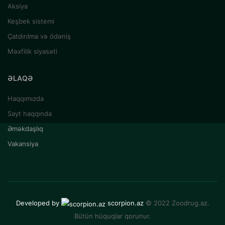
Aksiya
Keşbek sistemi
Çatdırılma və ödəniş
Məxfilik siyasəti
ƏLAQƏ
Haqqımızda
Sayt haqqında
Əməkdaşlıq
Vakansiya
Developed by
scorpion.az
© 2022 Zoodrug.az.
Bütün hüquqlar qorunur.