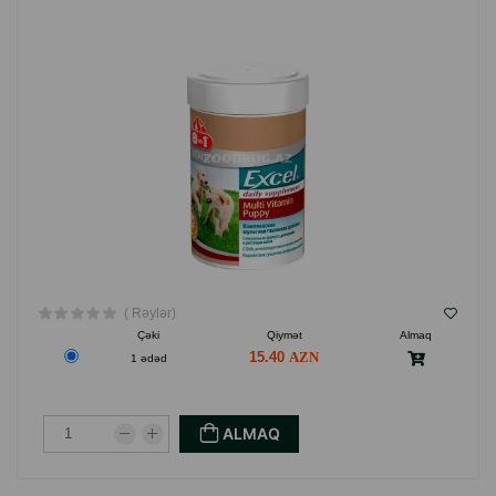
( Rəylər)
Çəki
Qiymət
Almaq
15.40
1 ədəd
ALMAQ