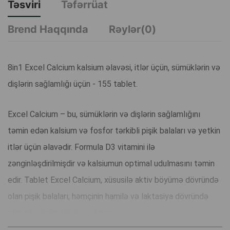
Təsviri
Təfərrüat
Brend Haqqında
Rəylər(0)
8in1 Excel Calcium kalsium əlavəsi, itlər üçün, sümüklərin və
dişlərin sağlamlığı üçün - 155 tablet.
Excel Calcium – bu, sümüklərin və dişlərin sağlamlığını
təmin edən kalsium və fosfor tərkibli pişik balaları və yetkin
itlər üçün əlavədir. Formula D3 vitamini ilə
zənginləşdirilmişdir və kalsiumun optimal udulmasını təmin
edir. Tablet Excel Calcium, xüsusilə aktiv böyümə dövründə
olan pişik balaları, həmçinin hamilə və laktasiya dövründə
olan itlər üçün tövsiyə olunur.