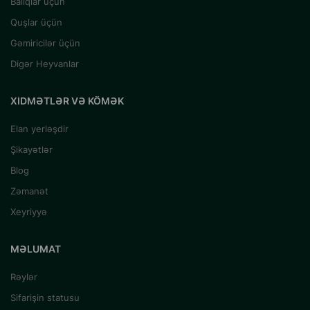
Balıqlar üçün
Quşlar üçün
Gəmiricilər üçün
Digər Heyvanlar
XIDMƏTLƏR VƏ KÖMƏK
Elan yerləşdir
Şikayətlər
Blog
Zəmanət
Xeyriyyə
MƏLUMAT
Rəylər
Sifarişin statusu