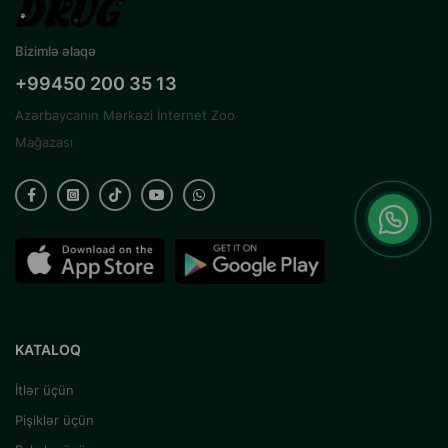
Bizimlə əlaqə
+99450 200 35 13
Azərbaycanın Mərkəzi İnternet Zoo
Mağazası
KATALOQ
İtlər üçün
Pişiklər üçün