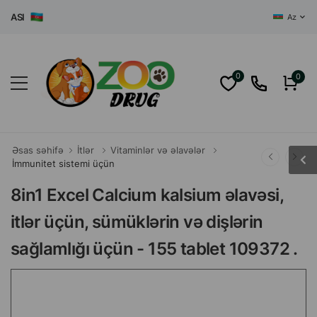
SI
Az
0
0
Əsas səhifə
İtlər
Vitaminlər və əlavələr
İmmunitet sistemi üçün
8in1 Excel Calcium kalsium əlavəsi,
itlər üçün, sümüklərin və dişlərin
sağlamlığı üçün - 155 tablet 109372 .