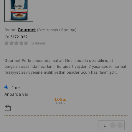
Gourmet
Brend:
(Все товары бренда)
ID:
51721922
(0 Rəylər)
Gourmet Perle sousunda mal əti filesi sousda qızardılmış ət
parçaları əsasında hazırlanır. Bu qida 1 yaşdan 7 yaşa qədər normal
fəaliyyət səviyyəsinə malik yetkin pişiklər üçün hazırlanmışdır.
1 шт
Anbarda var
1.05 ₼
1.30 ₼