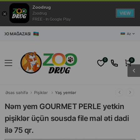
Zoodrug
VIEW
Zoodrug
FREE - In Google Play
AĞAZASI
Az
0
0
Əsas səhifə
Pişiklər
Yaş yemlər
Nəm yem GOURMET PERLE yetkin
pişiklər üçün sousda file mal əti dadi
ilə 75 qr.