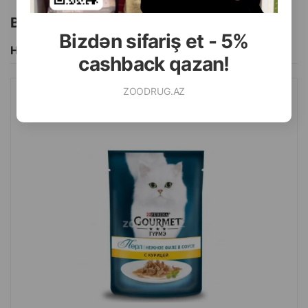
Bu brendin başqa məhsulları
Bizdən sifariş et - 5%
Hamısını Gör
cashback qazan!
ZOODRUG.AZ
NƏM YEM GOURMET PERLE YETKIN PIŞIKLƏR ÜÇÜN SOUSDA
FILE VƏ TOYUQ DADI ILƏ 75 QR.