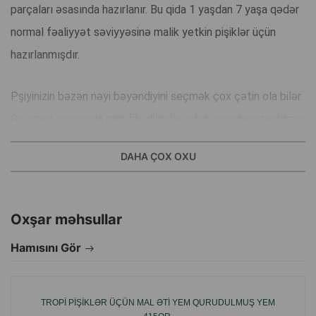
parçaları əsasında hazırlanır. Bu qida 1 yaşdan 7 yaşa qədər
normal fəaliyyət səviyyəsinə malik yetkin pişiklər üçün
hazırlanmışdır.
Pşiyinizin bəzən nəyi bəyəndiyini seçmək çox çətin ola bilər.
Gourmet sousunda mini file dilimləri ətirli sousda qızardılmış
ət parçaları əsasında yaradılır. Yetkin pişiklər üçün tam
DAHA ÇOX OXU
konservləşdirilmiş yemək.
Üstünlükləri:
Oxşar məhsullar
Bu qida 1 yaşdan 7 yaşa qədər normal fəaliyyət səviyyəsinə
Hamısını Gör
malik yetkin pişiklər üçün hazırlanmışdır. Yemək, yetkin
pişiklərin xüsusiyyətlərini nəzərə alaraq, bütün qida
maddələri və bioloji aktiv maddələr üçün tamamilə
TROPI PIŞIKLƏR ÜÇÜN MAL ƏTI YEM QURUDULMUŞ YEM