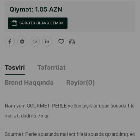
Qiymət:
1.05 AZN
SƏBƏTƏ ƏLAVƏ ETMƏK
Təsviri
Təfərrüat
Brend Haqqında
Rəylər(0)
Nəm yem GOURMET PERLE yetkin pişiklər üçün sousda file
mal əti dadi ilə 75 qr.
Gourmet Perle sousunda mal əti filesi sousda qızardılmış ət