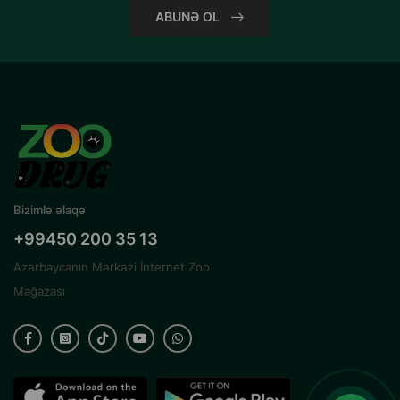
ABUNƏ OL
Bizimlə əlaqə
+99450 200 35 13
Azərbaycanın Mərkəzi İnternet Zoo
Mağazası