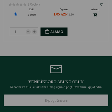
( Rəylər)
Çəki
Qiymət
Almaq
1.05
1.30
1 ədəd
ALMAQ
YENILIKLƏRƏ ABUNƏ OLUN
Xəbərlər və xüsusi təkliflər almaq üçün e-poçt ünvanınızı qeyd edin.