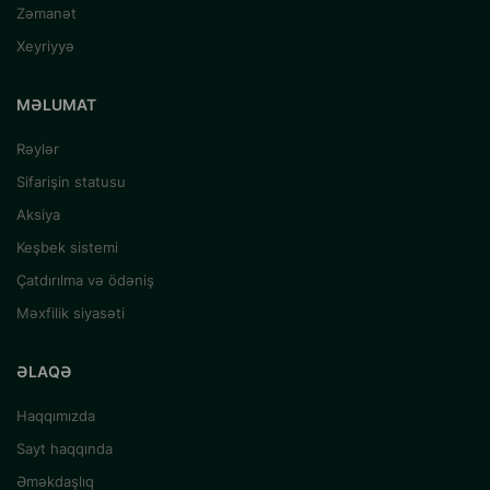
Zəmanət
Xeyriyyə
MƏLUMAT
Rəylər
Sifarişin statusu
Aksiya
Keşbek sistemi
Çatdırılma və ödəniş
Məxfilik siyasəti
ƏLAQƏ
Haqqımızda
Sayt haqqında
Əməkdaşlıq