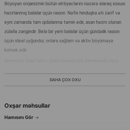
Böyüyən orqanizmin bütün ehtiyaclarını nəzərə alaraq xüsusi
hazırlanmış balalar üçün rasion. Nəfis hinduşka əti zərif və
eyni zamanda tam qidalanma təmin edir, asan həzm olunan
zülalla zəngindir. Belə bir yem balalar üçün gündəlik rasion
üçün ideal uyğundur, onlara sağlam və aktiv böyüməyə
kömək edir.
Animonda Gran Carno Junior konservləri Almaniyada təzə
seçilmiş ətdən hazırlanır. İstehsal prosesində təbii dad və
ətir qorunur, bu da balalar tərəfindən sevilir, həmçinin düzgün
DAHA ÇOX OXU
inkişaf üçün lazım olan bütün faydalı maddələr qorunur.
Əsas xüsusiyyətlər:
Oxşar məhsullar
Hamısını Gör
Hinduşka əti əsasında balalar üçün tam qidalanma.