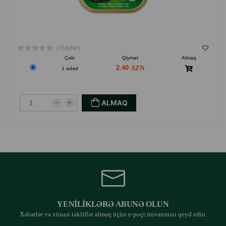
( Rəylər)
Çəki
Qiymət
Almaq
2.40
1 ədəd
ALMAQ
YENILIKLƏRƏ ABUNƏ OLUN
Xəbərlər və xüsusi təkliflər almaq üçün e-poçt ünvanınızı qeyd edin.