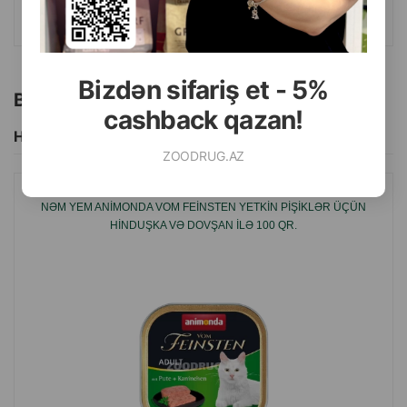
Tərkibi:
hinduşka (ət, qaraciyər, ürək), mal əti (ət, ürək,
ALMAQ
ağciyər), kalsium karbonat.
İstehsalçı ölkə:
Almaniya.
Bizdən sifariş et - 5%
Bu brendin başqa məhsulları
cashback qazan!
Hamısını Gör
ZOODRUG.AZ
NƏM YEM ANIMONDA VOM FEINSTEN YETKIN PIŞIKLƏR ÜÇÜN
HINDUŞKA VƏ DOVŞAN ILƏ 100 QR.