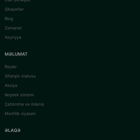
Şikayətlər
Blog
Zəmanət
Xeyriyyə
MƏLUMAT
Rəylər
Sifarişin statusu
Aksiya
Keşbek sistemi
Çatdırılma və ödəniş
Məxfilik siyasəti
ƏLAQƏ