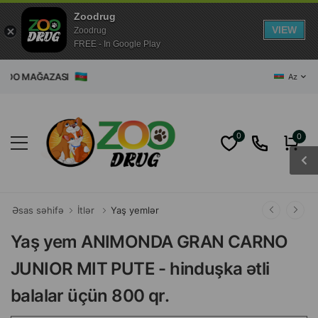
Zoodrug
VIEW
Zoodrug
FREE - In Google Play
T ZOO MAĞAZASI
Az
0
0
Əsas səhifə
İtlər
Yaş yemlər
Yaş yem ANIMONDA GRAN CARNO
JUNIOR MIT PUTE - hinduşka ətli
balalar üçün 800 qr.