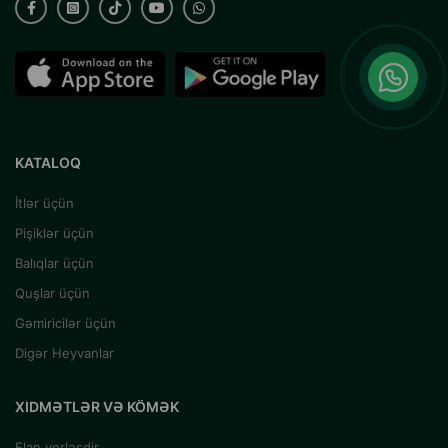
KATALOQ
İtlər üçün
Pişiklər üçün
Balıqlar üçün
Quşlar üçün
Gəmiricilər üçün
Digər Heyvanlar
XIDMƏTLƏR VƏ KÖMƏK
Elan yerləşdir