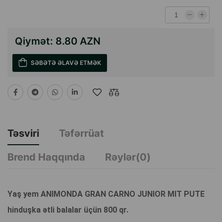
Qiymət:
8.80 AZN
SƏBƏTƏ ƏLAVƏ ETMƏK
Təsviri
Təfərrüat
Brend Haqqında
Rəylər(0)
Yaş yem ANIMONDA GRAN CARNO JUNIOR MIT PUTE
hinduşka ətli balalar üçün 800 qr.