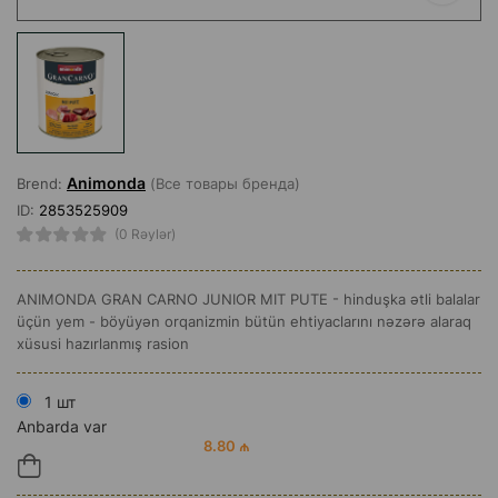
Animonda
Brend:
(Все товары бренда)
ID:
2853525909
(0 Rəylər)
ANIMONDA GRAN CARNO JUNIOR MIT PUTE - hinduşka ətli balalar
üçün yem - böyüyən orqanizmin bütün ehtiyaclarını nəzərə alaraq
xüsusi hazırlanmış rasion
1 шт
Anbarda var
8.80 ₼