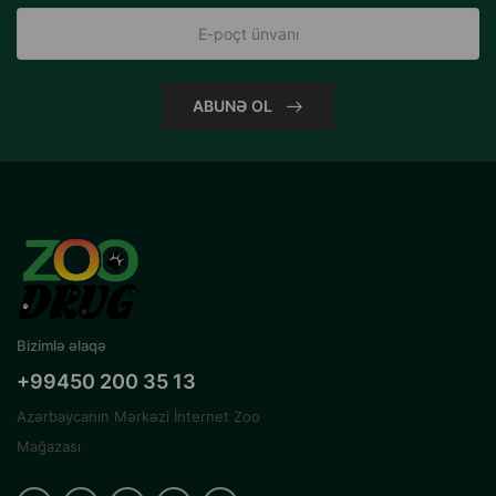
ABUNƏ OL
Bizimlə əlaqə
+99450 200 35 13
Azərbaycanın Mərkəzi İnternet Zoo
Mağazası