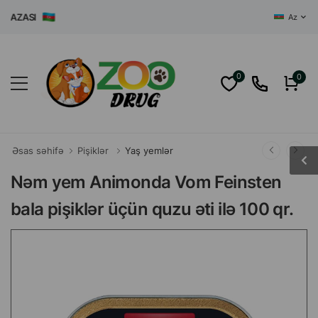
ZASI
Az
0
0
Əsas səhifə
Pişiklər
Yaş yemlər
Nəm yem Animonda Vom Feinsten
bala pişiklər üçün quzu əti ilə 100 qr.