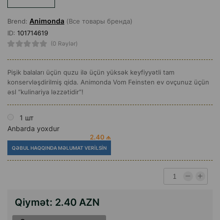
Animonda
Brend:
(Все товары бренда)
ID:
101714619
(0 Rəylər)
Pişik balaları üçün quzu ilə üçün yüksək keyfiyyətli tam
konservləşdirilmiş qida. Animonda Vom Feinsten ev ovçunuz üçün
əsl “kulinariya ləzzətidir”!
1 шт
Anbarda yoxdur
2.40 ₼
QƏBUL HAQQINDA MƏLUMAT VERILSIN
Qiymət:
2.40 AZN