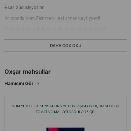
Əsas Xüsusiyyətlər:
Animonda Vom Feinsten - əsl alman keyfiyyəti!
Yumşaq quzu ətindən hazırlanmış pişiklər üçün tam
qidalanma.
DAHA ÇOX OXU
Onlar əla dadlıdır və yalnız ən yaxşı və yüksək keyfiyyətli
inqrediyentləri ehtiva edir.
Böyük həzz vəd edən və bütün dünyada pişik qurmanları
Oxşar məhsullar
tərəfindən bəyənilən ləzzətli yemək, Animonda Vom
Hamısını Gör
Feinsten ən tələbkar pişikləri qane edəcək tam,
balanslaşdırılmış konservləşdirilmiş qida xəttidir.
NƏM YEM FELIX SENSATIONS YETKIN PIŞIKLƏR ÜÇÜN SOUSDA
Vom Feinsten yaş qidası xüsusi inqrediyentlərlə
TOMAT VƏ MAL ƏTI DADI ILƏ 75 QR.
birləşdirilmiş seçilmiş ətlərdən ibarətdir.
Animonda Vom Feinsten Kitten pişik yemi çeşidi ev