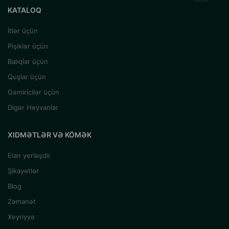
KATALOQ
İtlər üçün
Pişiklər üçün
Balıqlar üçün
Quşlar üçün
Gəmiricilər üçün
Digər Heyvanlar
XIDMƏTLƏR VƏ KÖMƏK
Elan yerləşdir
Şikayətlər
Blog
Zəmanət
Xeyriyyə