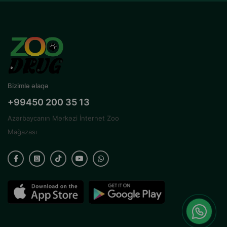
Bizimlə əlaqə
+99450 200 35 13
Azərbaycanın Mərkəzi İnternet Zoo
Mağazası