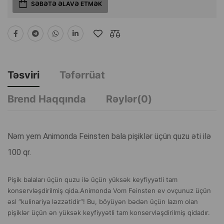
SƏBƏTƏ ƏLAVƏ ETMƏK
Təsviri
Təfərrüat
Brend Haqqında
Rəylər(0)
Nəm yem Animonda Feinsten bala pişiklər üçün quzu əti ilə
100 qr.
Pişik balaları üçün quzu ilə üçün yüksək keyfiyyətli tam
konservləşdirilmiş qida.Animonda Vom Feinsten ev ovçunuz üçün
əsl “kulinariya ləzzətidir”! Bu, böyüyən bədən üçün lazım olan
pişiklər üçün ən yüksək keyfiyyətli tam konservləşdirilmiş qidadır.