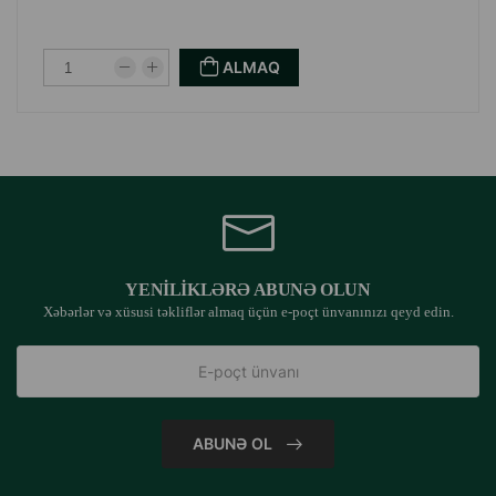
Heyvanların həmişə təmiz içməli suya çıxışı olmalıdır.
ALMAQ
İstehsalçı ölkə: Almaniya.
YENILIKLƏRƏ ABUNƏ OLUN
Xəbərlər və xüsusi təkliflər almaq üçün e-poçt ünvanınızı qeyd edin.
ABUNƏ OL