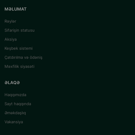
MƏLUMAT
Rəylər
Sifarişin statusu
Aksiya
Keşbek sistemi
Çatdırılma və ödəniş
Məxfilik siyasəti
ƏLAQƏ
Haqqımızda
Sayt haqqında
Əməkdaşlıq
Vakansiya