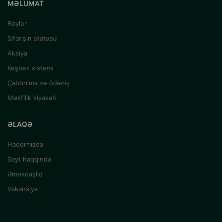
MƏLUMAT
Rəylər
Sifarişin statusu
Aksiya
Keşbek sistemi
Çatdırılma və ödəniş
Məxfilik siyasəti
ƏLAQƏ
Haqqımızda
Sayt haqqında
Əməkdaşlıq
Vakansiya