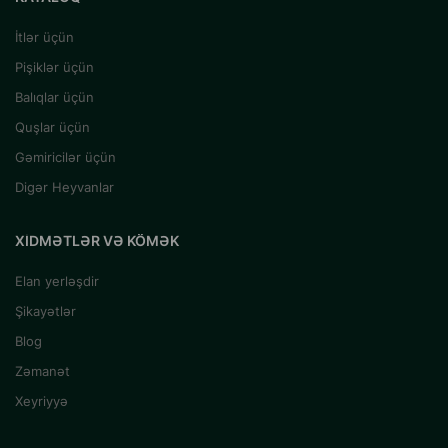
İtlər üçün
Pişiklər üçün
Balıqlar üçün
Quşlar üçün
Gəmiricilər üçün
Digər Heyvanlar
XIDMƏTLƏR VƏ KÖMƏK
Elan yerləşdir
Şikayətlər
Blog
Zəmanət
Xeyriyyə