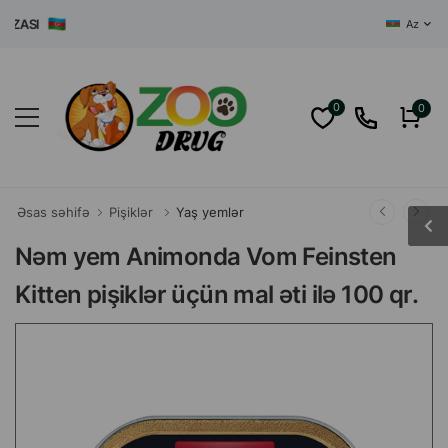
ASI
Az
0
0
Əsas səhifə
Pişiklər
Yaş yemlər
Nəm yem Animonda Vom Feinsten
Kitten pişiklər üçün mal əti ilə 100 qr.