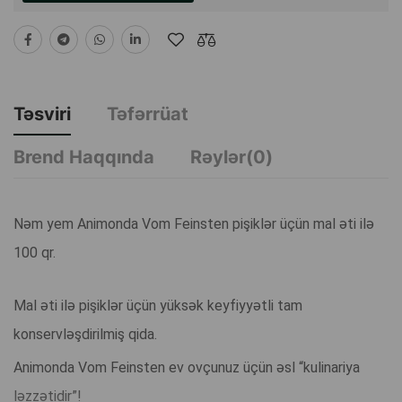
Təsviri
Təfərrüat
Brend Haqqında
Rəylər(0)
Nəm yem Animonda Vom Feinsten pişiklər üçün mal əti ilə
100 qr.
Mal əti ilə pişiklər üçün yüksək keyfiyyətli tam
konservləşdirilmiş qida.
Animonda Vom Feinsten ev ovçunuz üçün əsl “kulinariya
ləzzətidir”!