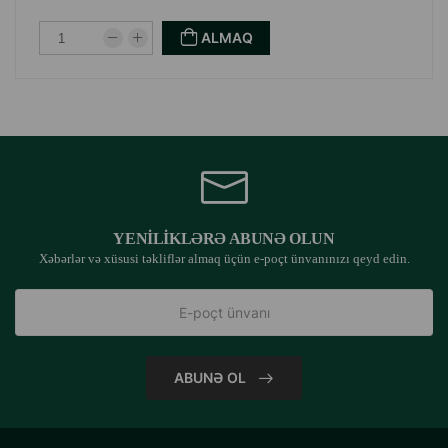
2,5-4 kq ağırlığında olan pişiklər - gündə 240-340 qram.
ALMAQ
Heyvanların həmişə təmiz içməli suya çıxışı olmalıdır.
İstehsalçı ölkə: Almaniya.
YENILIKLƏRƏ ABUNƏ OLUN
Xəbərlər və xüsusi təkliflər almaq üçün e-poçt ünvanınızı qeyd edin.
ABUNƏ OL