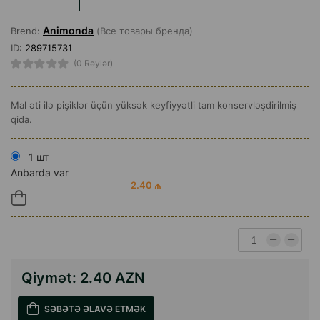
Animonda
Brend:
(Все товары бренда)
ID:
289715731
(0 Rəylər)
Mal əti ilə pişiklər üçün yüksək keyfiyyətli tam konservləşdirilmiş
qida.
1 шт
Anbarda var
2.40 ₼
Qiymət:
2.40 AZN
SƏBƏTƏ ƏLAVƏ ETMƏK