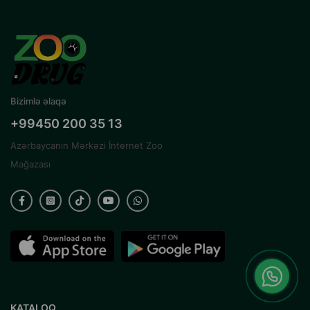
Bizimlə əlaqə
+99450 200 35 13
Azərbaycanın Mərkəzi İnternet Zoo
Mağazası
KATALOQ