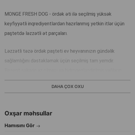
MONGE FRESH DOG - ördək əti ilə seçilmiş yüksək
keyfiyyətli inqrediyentlərdən hazırlanmış yetkin itlər üçün
paştetdə ləzzətli ət parçaları.
Ləzzətli təzə ördək paşteti ev heyvanınızın gündəlik
sağlamlığını dəstəkləmək üçün seçilmiş tam yemdir.
Resept şəkərin az olması və hidrogenləşdirilmiş yağların
olmaması üçün nəzərdə tutulub.
DAHA ÇOX OXU
Üstünlüklər:
Monge Fresh İtaliya istehsalıdır;
Oxşar məhsullar
Qəddarlıq üçün sınaqdan keçirilməyib;
Tərkibində süni rənglər yoxdur;
Hamısını Gör
Tərkibində heç bir konservant yoxdur.