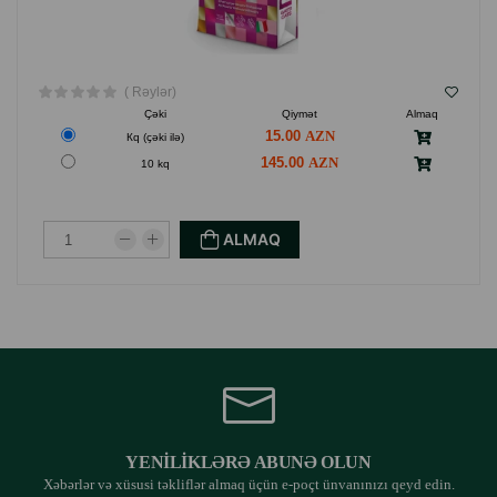
( Rəylər)
Çəki
Qiymət
Almaq
15.00
Кq (çəki ilə)
145.00
10 kq
ALMAQ
YENILIKLƏRƏ ABUNƏ OLUN
Xəbərlər və xüsusi təkliflər almaq üçün e-poçt ünvanınızı qeyd edin.