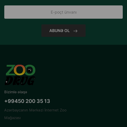
ABUNƏ OL
Bizimlə əlaqə
+99450 200 35 13
Azərbaycanın Mərkəzi İnternet Zoo
Mağazası