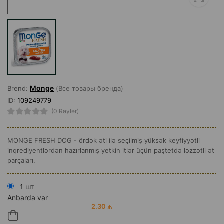
Monge
Brend:
(Все товары бренда)
ID:
109249779
(0 Rəylər)
MONGE FRESH DOG - ördək əti ilə seçilmiş yüksək keyfiyyətli
inqrediyentlərdən hazırlanmış yetkin itlər üçün paştetdə ləzzətli ət
parçaları.
1 шт
Anbarda var
2.30 ₼