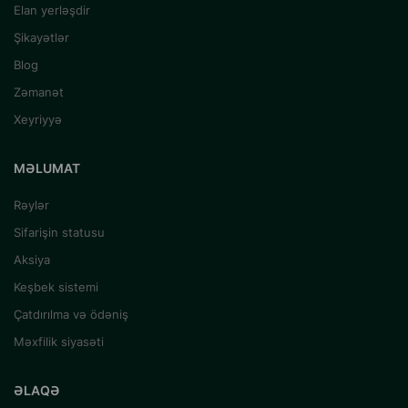
Elan yerləşdir
Şikayətlər
Blog
Zəmanət
Xeyriyyə
MƏLUMAT
Rəylər
Sifarişin statusu
Aksiya
Keşbek sistemi
Çatdırılma və ödəniş
Məxfilik siyasəti
ƏLAQƏ