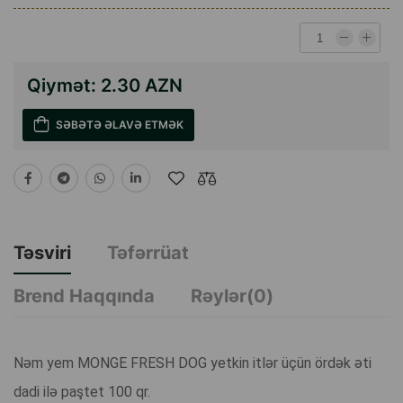
Qiymət:
2.30 AZN
SƏBƏTƏ ƏLAVƏ ETMƏK
Təsviri
Təfərrüat
Brend Haqqında
Rəylər(0)
Nəm yem MONGE FRESH DOG yetkin itlər üçün ördək əti
dadi ilə paştet 100 qr.