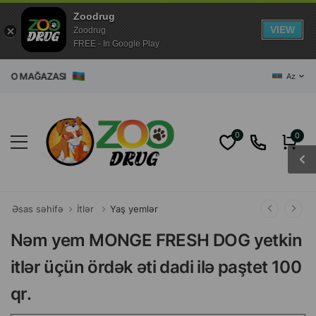
Zoodrug
VIEW
Zoodrug
FREE - In Google Play
AZASI
Az
0
0
Əsas səhifə
İtlər
Yaş yemlər
Nəm yem MONGE FRESH DOG yetkin
itlər üçün ördək əti dadi ilə paştet 100
qr.