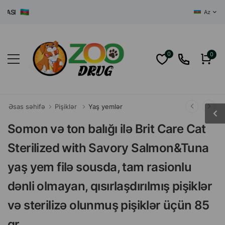
I
Az
0
0
Əsas səhifə
Pişiklər
Yaş yemlər
Somon və ton balığı ilə Brit Care Cat
Sterilized with Savory Salmon&Tuna
yaş yem filə sousda, tam rasionlu
dənli olmayan, qısırlaşdırılmış pişiklər
və sterilizə olunmuş pişiklər üçün 85
qr.