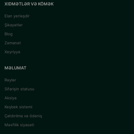
XIDMƏTLƏR VƏ KÖMƏK
Elan yerləşdir
Şikayətlər
Blog
Zəmanət
Xeyriyyə
MƏLUMAT
Rəylər
Sifarişin statusu
Aksiya
Keşbek sistemi
Çatdırılma və ödəniş
Məxfilik siyasəti