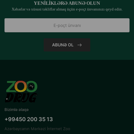
YENILIKLƏRƏ ABUNƏ OLUN
Xəbərlər və xüsusi təkliflər almaq üçün e-poçt ünvanınızı qeyd edin.
ABUNƏ OL
Bizimlə əlaqə
+99450 200 35 13
Azərbaycanın Mərkəzi İnternet Zoo