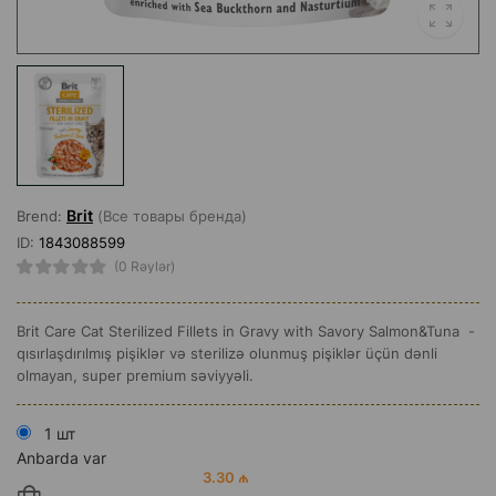
Brit
Brend:
(Все товары бренда)
ID:
1843088599
(0 Rəylər)
Brit Care Cat Sterilized Fillets in Gravy with Savory Salmon&Tuna -
qısırlaşdırılmış pişiklər və sterilizə olunmuş pişiklər üçün dənli
olmayan, super premium səviyyəli.
1 шт
Anbarda var
3.30 ₼