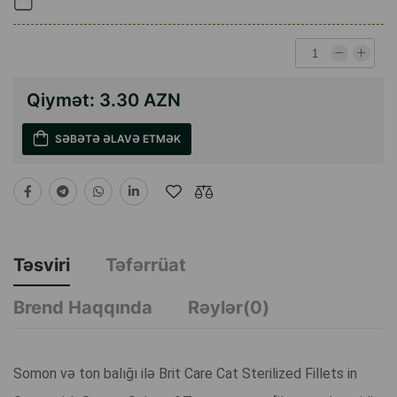
Qiymət:
3.30 AZN
SƏBƏTƏ ƏLAVƏ ETMƏK
Təsviri
Təfərrüat
Brend Haqqında
Rəylər(0)
Somon və ton balığı ilə Brit Care Cat Sterilized Fillets in