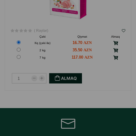
( Rəylər)
Çəki
Qiymət
Almaq
16.70
Кq (çəki ilə)
35.50
2 kg
117.00
7 kg
ALMAQ