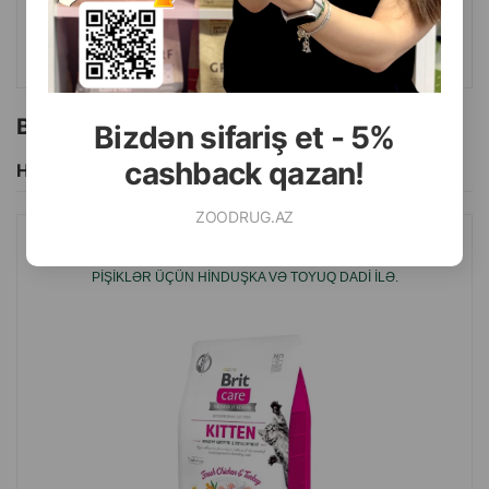
ALMAQ
Bu brendin başqa məhsulları
Bizdən sifariş et - 5%
cashback qazan!
Hamısını Gör
ZOODRUG.AZ
QURU YEM BRIT CARE PIŞIKLƏR, HAMILƏ VƏ LAKTASIYA EDƏN
PIŞIKLƏR ÜÇÜN HINDUŞKA VƏ TOYUQ DADI ILƏ.