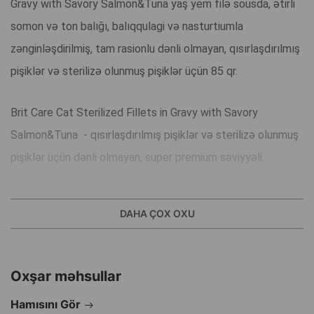
Gravy with Savory Salmon&Tuna yaş yem filə sousda, ətirli
somon və ton balığı, balıqqulagi və nasturtiumla
zənginləşdirilmiş, tam rasionlu dənli olmayan, qısırlaşdırılmış
pişiklər və sterilizə olunmuş pişiklər üçün 85 qr.
Brit Care Cat Sterilized Fillets in Gravy with Savory
Salmon&Tuna - qısırlaşdırılmış pişiklər və sterilizə olunmuş
pişiklər üçün dənli olmayan, super premium səviyyəli.
Məhz sterilizə olunmuş və qısırlaşdırılmış pişiklər üçün bu
resept yaradılmışdır.
DAHA ÇOX OXU
Brit Care delikatesli pouch tam yem kimi, yaxud quru yemə
əlavə kimi istifadə edilə bilər - müxtəliflik və iştahı artırmaq
Oxşar məhsullar
üçün.
Onu həm çox seçici pişikləri, həm də yeməkdə problemi olan
Hamısını Gör