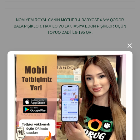
pişikləri yüksək qiymətləndirəcək.
Əlavə olunmuş balıqqulagi və nasturtium sayəsində yem
NƏM YEM ROYAL CANIN MOTHER & BABYCAT 4 AYA QƏDƏR
sidik yollarının xəstəliklərinin qarşısını almağa kömək edir.
BALA PIŞIKLƏR, HAMILƏ VƏ LAKTASIYA EDƏN PIŞIKLƏR ÜÇÜN
TOYUQ DADI ILƏ 195 QR.
İstehsalçı ölkə: Çexiya.
×
( Rəylər)
Çəki
Qiymət
Almaq
7.50
1 ədəd