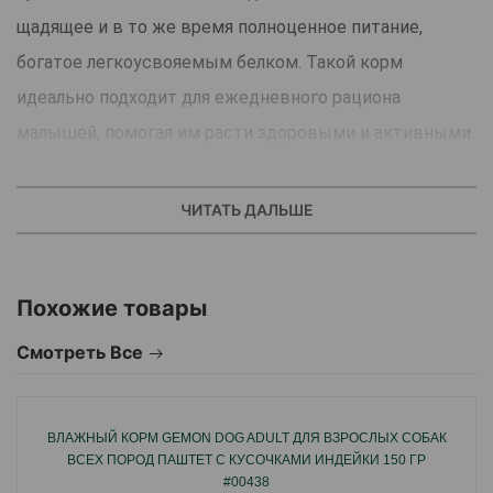
щадящее и в то же время полноценное питание,
богатое легкоусвояемым белком. Такой корм
идеально подходит для ежедневного рациона
малышей, помогая им расти здоровыми и активными.
Консервы Animonda Gran Carno Junior производятся в
Германии из свежего отборного мяса. В процессе
ЧИТАТЬ ДАЛЬШЕ
изготовления сохраняется естественный вкус и
аромат, которые нравятся щенкам, а также все
Похожие товары
полезные вещества, необходимые для правильного
развития.
Смотреть Все
Ключевые особенности:
ВЛАЖНЫЙ КОРМ GEMON DOG ADULT ДЛЯ ВЗРОСЛЫХ СОБАК
ВСЕХ ПОРОД ПАШТЕТ С КУСОЧКАМИ ИНДЕЙКИ 150 ГР
Полноценное питание для щенков на основе
#00438