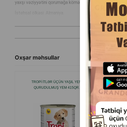
yaxşı vəziyyətini qorumağa kömək edir.
İstehsal ölkəsi: Almaniya.
Oxşar məhsullar
TROPI İTLƏR ÜÇÜN YAŞIL YEM
NƏMLI K
QURUDULMUŞ YEM 415QR.
DE LUX
SOUS