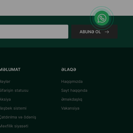
ABUNƏ OL
MƏLUMAT
ƏLAQƏ
Rəylər
Haqqımızda
Sifarişin statusu
Sayt haqqında
Aksiya
Əməkdaşlıq
Keşbek sistemi
Vakansiya
Çatdırılma və ödəniş
Məxfilik siyasəti