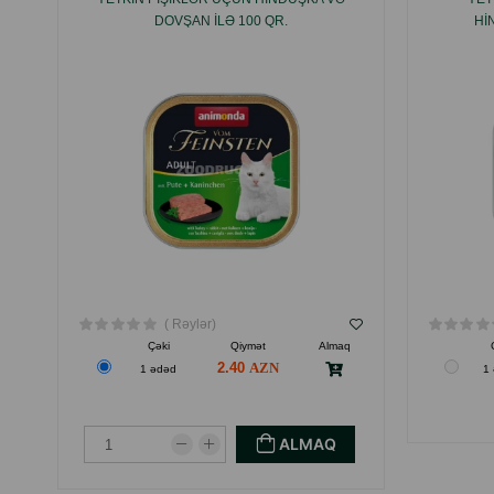
DOVŞAN ILƏ 100 QR.
HI
( Rəylər)
Çəki
Qiymət
Almaq
2.40
1 ədəd
1
ALMAQ