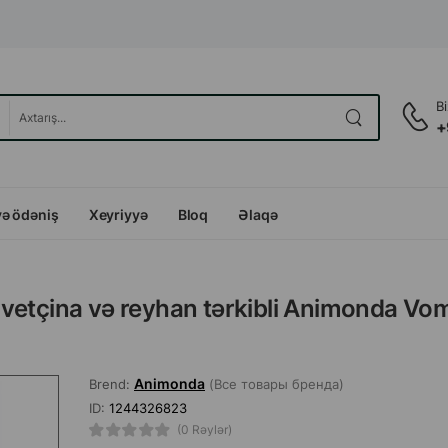
B
+
və ödəniş
Xeyriyyə
Bloq
Əlaqə
i, vetçina və reyhan tərkibli Animonda Vo
Animonda
Brend:
(Все товары бренда)
ID:
1244326823
(0 Rəylər)