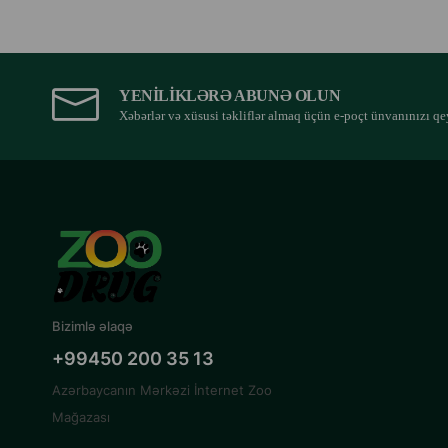
YENILIKLƏRƏ ABUNƏ OLUN
Xəbərlər və xüsusi təkliflər almaq üçün e-poçt ünvanınızı qe
Bizimlə əlaqə
+99450 200 35 13
Azərbaycanın Mərkəzi İnternet Zoo
Mağazası