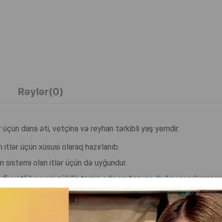
Rəylər(0)
 üçün dana əti, vetçina və reyhan tərkibli yaş yemdir.
itlər üçün xüsusi olaraq hazırlanıb.
 sistemi olan itlər üçün də uyğundur.
fiyyətli heyvani zülalla təmin edir, reyhan isə dadın yaxşılaşmas
, gündəlik qidalanma üçün uyğundur və itin sağlamlığını, aktivliyi