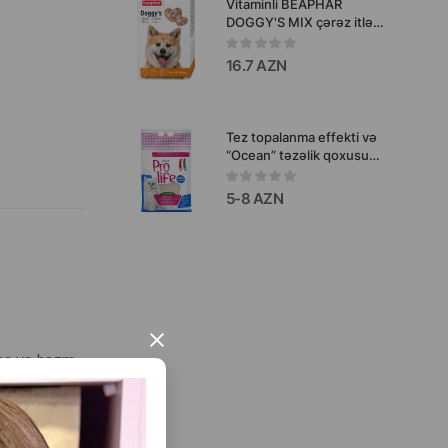
Vitaminli BEAPHAR
DOGGY'S MIX çərəz itlər
üçün 180 ədəd.
16.7 AZN
Tez topalanma effekti və
“Ocean” təzəlik qoxusu
olan Pro Life Plus
Bentonite Clumping Cat
5-8 AZN
Litter doldurucusu, 5 L.
×
ına və həzm
ni və ümumi