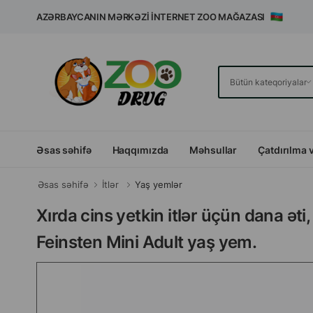
AZƏRBAYCANIN MƏRKƏZI İNTERNET ZOO MAĞAZASI
Əsas səhifə
Haqqımızda
Məhsullar
Çatdırılma 
Əsas səhifə
İtlər
Yaş yemlər
Xırda cins yetkin itlər üçün dana ət
Feinsten Mini Adult yaş yem.