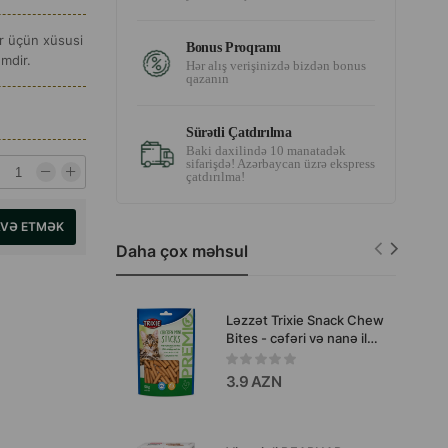
r üçün xüsusi
Bonus Proqramı
emdir.
Hər alış verişinizdə bizdən bonus
qazanın
Sürətli Çatdırılma
Baki daxilində 10 manatadək
sifarişdə! Azərbaycan üzrə ekspress
çatdırılma!
AVƏ ETMƏK
Daha çox məhsul
Ləzzət Trixie Snack Chew
Bites - cəfəri və nanə ilə
itlər üçün çeynənən mini
qəlyanaltılar 50 qr
3.9 AZN
#42708.