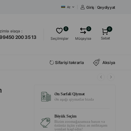
Giriş
/
Qeydiyyat
Az
0
0
0
izimlə əlaqə :
99450 200 35 13
Səbət
Seçilmişlər
Müqayisə
Sifarişi təkrarla
Aksiya
m
Ən Sərfəli Qiymət
Ən aşağı qiymətlər bizdə
Böyük Seçim
Bizim zoomağazamıza baxın və
özünüz üçün yalnız ən möhtəşəm
yemləri kəşf edin!