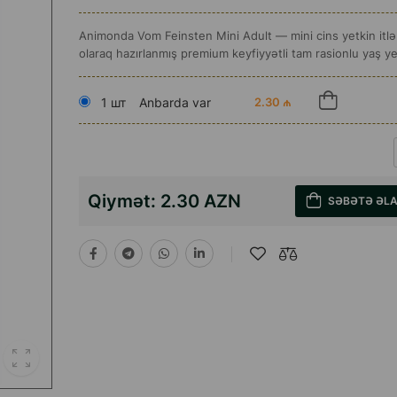
Animonda Vom Feinsten Mini Adult — mini cins yetkin itlə
olaraq hazırlanmış premium keyfiyyətli tam rasionlu yaş y
1 шт
Anbarda var
2.30 ₼
Qiymət:
2.30 AZN
SƏBƏTƏ ƏL