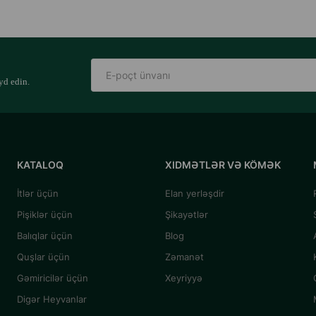
yd edin.
KATALOQ
XIDMƏTLƏR VƏ KÖMƏK
İtlər üçün
Elan yerləşdir
Pişiklər üçün
Şikayətlər
Balıqlar üçün
Blog
Quşlar üçün
Zəmanət
Gəmiricilər üçün
Xeyriyyə
Digər Heyvanlar