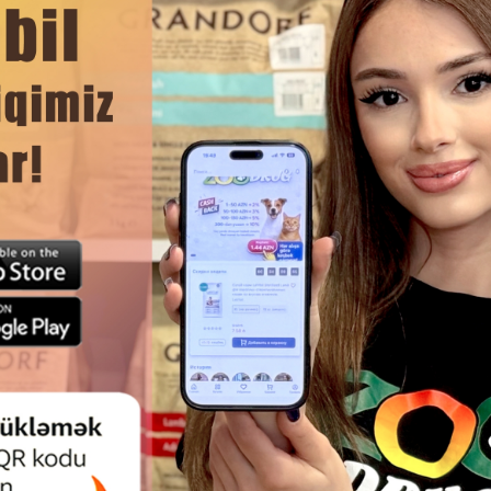
DAHA ÇOX OXU
Ham
ONSERVLƏŞDIRILMIŞ YEM TROPI
DARLING YAŞIL YEM, DANA ƏTI
 BÖYÜKLƏR ÜÇÜN ITLƏR ÜÇÜN
QR.
DA HINDUŞKA ƏTI ILƏ 1250 Q