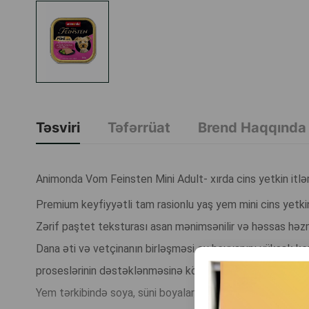
Təsviri
Təfərrüat
Brend Haqqında
Animonda Vom Feinsten Mini Adult- xırda cins yetkin itlər
Premium keyfiyyətli tam rasionlu yaş yem mini cins yetkin 
Zərif paştet teksturası asan mənimsənilir və həssas həzm
Dana əti və vetçinanın birləşməsi ev heyvanını yüksək key
proseslərinin dəstəklənməsinə kömək edir.
Yem tərkibində soya, süni boyalar və konservantlar yoxdur