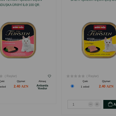
NDUŞKA ÜRƏYI ILƏ 100 QR.
( Rəylər)
( Rəylər)
Çəki
Qiymət
Almaq
Çəki
Qiymət
Anbarda
2.40
2.40
 ədəd
1 ədəd
Yoxdur