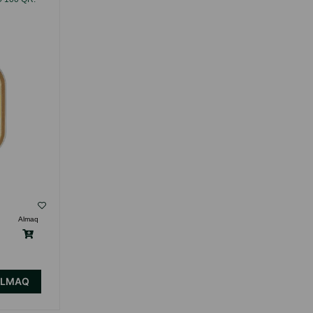
QR.
( Rəylər)
Almaq
Çəki
Qiymət
Almaq
Anbarda
2.40
1 ədəd
Yoxdur
ALMAQ