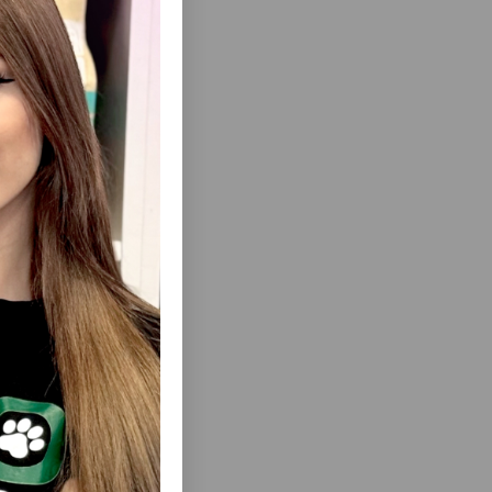
ısını Gör
 DADLI 75
PEDIGREE ADULT TOYUQ VƏ YERKÖKÜ
ILƏ JELIDƏ — BÖYÜKLƏR ÜÇÜN YAŞ IT
YEMI (400 Q)