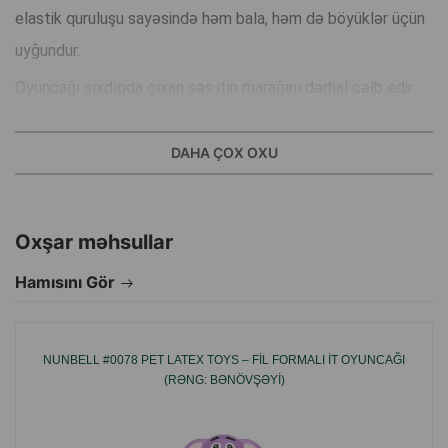
elastik quruluşu sayəsində həm bala, həm də böyüklər üçün
uyğundur.
Oyuncağı sıxdıqda çıxan səs itin marağını dərhal cəlb edir
və onu aktiv oynamaya təşviq edir. Təbii lateks material diş
və diş ətinə zərər vermir, bu da onu gündəlik istifadə üçün
DAHA ÇOX OXU
təhlükəsiz edir.
Üstünlükləri:
Oxşar məhsullar
Hamısını Gör
Təhlükəsiz və davamlı
təbii lateks
.
Daxili
pıskıltı mexanizmi
itin diqqətini artırır.
NUNBELL #0078 PET LATEX TOYS – FIL FORMALI IT OYUNCAĞI
(RƏNG: BƏNÖVŞƏYI)
Buğa formalı gülməli dizayn.