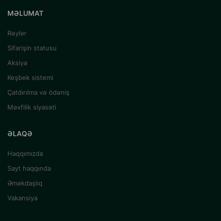
MƏLUMAT
Rəylər
Sifarişin statusu
Aksiya
Keşbek sistemi
Çatdırılma və ödəniş
Məxfilik siyasəti
ƏLAQƏ
Haqqımızda
Sayt haqqında
Əməkdaşlıq
Vakansiya