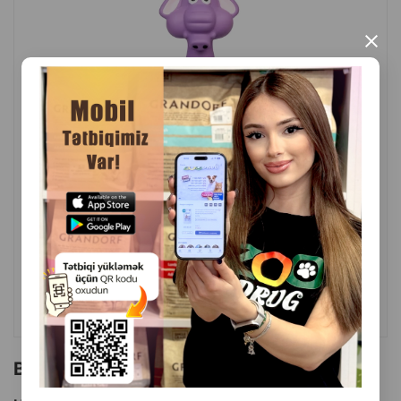
Küçüklər və böyüklər üçün
uyğundur.
×
Evdə və açıq havada oyun üçün
yüngül və rahat
.
Bu oyuncaq ev heyvanınıza sevinc, aktivlik və əyləncə bəxş
edəcək.
İstehsal ölkəsi:
Çin
( Rəylər)
Çəki
Qiymət
Almaq
6.90
1 ədəd
ALMAQ
Bu brendin başqa məhsulları