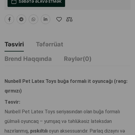
SƏBƏTƏ ƏLAVƏ ETMƏK
Təsviri
Təfərrüat
Brend Haqqında
Rəylər(0)
Nunbell Pet Latex Toys buğa formalı it oyuncağı (rəng:
qırmızı)
Təsvir:
Nunbell Pet Latex Toys seriyasından olan buğa formalı
gülməli oyuncaq – yumşaq və təhlükəsiz lateksdən
hazırlanmış,
pıskıltılı
oyun aksessuarıdır. Parlaq dizaynı və