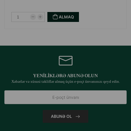
ALMAQ
YENILIKLƏRƏ ABUNƏ OLUN
Xəbərlər və xüsusi təkliflər almaq üçün e-poçt ünvanınızı qeyd edin.
ABUNƏ OL