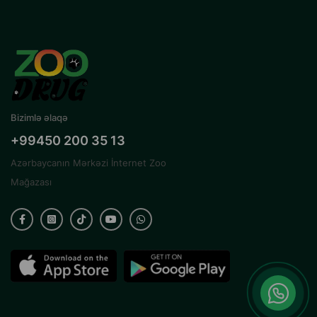
Bizimlə əlaqə
+99450 200 35 13
Azərbaycanın Mərkəzi İnternet Zoo
Mağazası