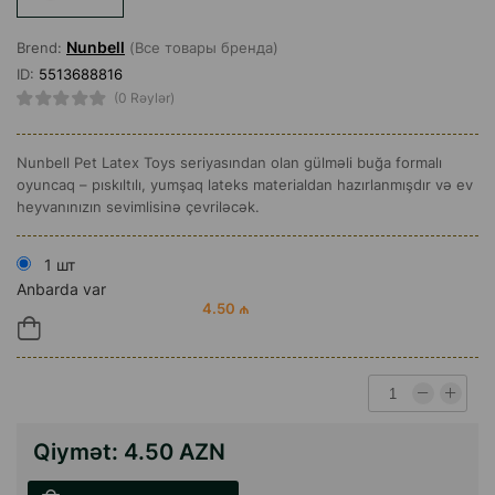
Nunbell
Brend:
(Все товары бренда)
ID:
5513688816
(0 Rəylər)
Nunbell Pet Latex Toys seriyasından olan gülməli buğa formalı
oyuncaq – pıskıltılı, yumşaq lateks materialdan hazırlanmışdır və ev
heyvanınızın sevimlisinə çevriləcək.
1 шт
Anbarda var
4.50 ₼
Qiymət:
4.50 AZN