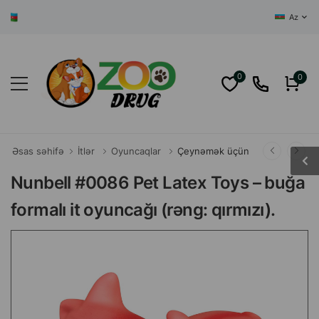
AZƏRBAYCANIN 
Az
0
0
Əsas səhifə
İtlər
Oyuncaqlar
Çeynəmək üçün
Nunbell #0086 Pet Latex Toys – buğa
formalı it oyuncağı (rəng: qırmızı).