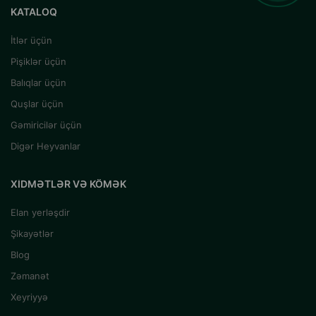
KATALOQ
İtlər üçün
Pişiklər üçün
Balıqlar üçün
Quşlar üçün
Gəmiricilər üçün
Digər Heyvanlar
XIDMƏTLƏR VƏ KÖMƏK
Elan yerləşdir
Şikayətlər
Blog
Zəmanət
Xeyriyyə