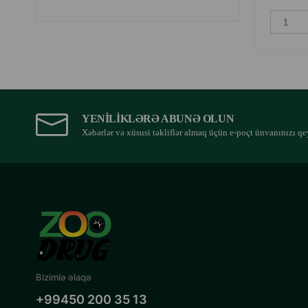
YENILIKLƏRƏ ABUNƏ OLUN
Xəbərlər və xüsusi təkliflər almaq üçün e-poçt ünvanınızı qe
Bizimlə əlaqə
+99450 200 35 13