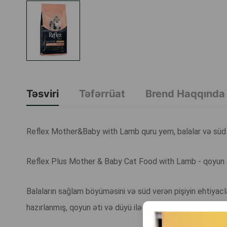
Təsviri
Təfərrüat
Brend Haqqında
Reflex Mother&Baby with Lamb quru yem, balalar və süd ve
Reflex Plus Mother & Baby Cat Food with Lamb - qoyun ətl
Balaların sağlam böyüməsini və süd verən pişiyin ehtiyacl
hazırlanmış, qoyun əti və düyü ilə tam və balanslı quru y