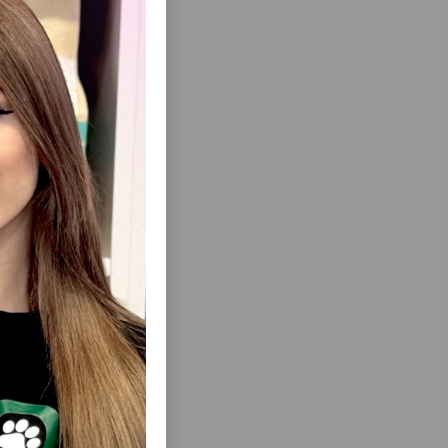
lə
ısını Gör
Y - SIDIK
TOYUQ ƏTLI FELIX® ƏT DADLI QURU PIŞIK
MASININ
YEMƏYI, 10 KQ
ÇÜN PIŞIK