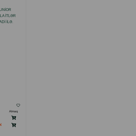
UNIOR
QURU YEM REFLEX PLUS HAIRBALL &
LA ITLƏR
INDOOR YETKIN PIŞIKLƏR ÜÇÜN
DI ILƏ.
QIZILBALIQ ILƏ.
( Rəylər)
Almaq
Çəki
Qiymət
Almaq
8.50
Кq (çəki ilə)
126.00
15 kg