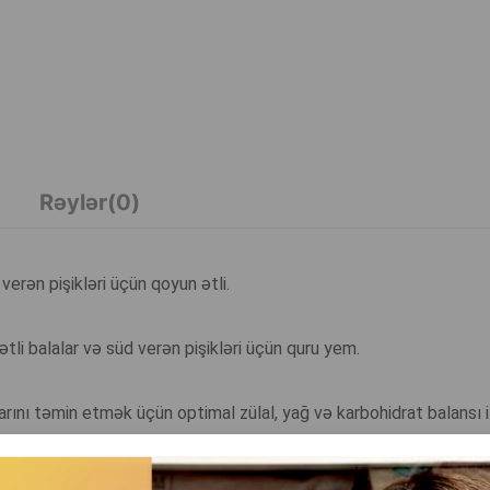
Rəylər(0)
rən pişikləri üçün qoyun ətli.
i balalar və süd verən pişikləri üçün quru yem.
arını təmin etmək üçün optimal zülal, yağ və karbohidrat balansı i
em.