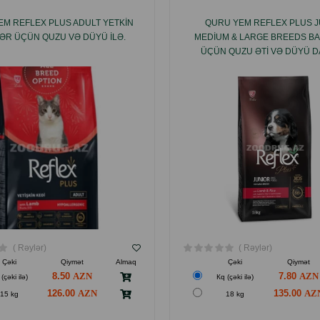
EM REFLEX PLUS ADULT YETKIN
QURU YEM REFLEX PLUS J
LƏR ÜÇÜN QUZU VƏ DÜYÜ ILƏ.
MEDIUM & LARGE BREEDS BA
ÜÇÜN QUZU ƏTI VƏ DÜYÜ DA
( Rəylər)
( Rəylər)
Çəki
Qiymət
Almaq
Çəki
Qiymət
8.50
7.80
(çəki ilə)
Кq (çəki ilə)
126.00
135.00
15 kg
18 kg