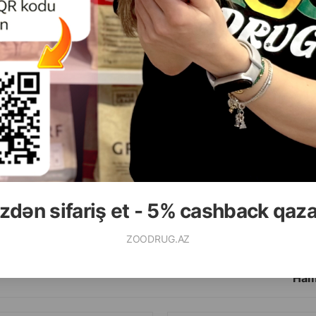
( Rəylər)
( Rəylər)
Çəki
Qiymət
Almaq
Çəki
Qiymət
42.50
15.00
 (çəki ilə)
Кq (çəki ilə)
85.00
145.00
2 kg
10 kq
zdən sifariş et - 5% cashback qaz
ALMAQ
ZOODRUG.AZ
Ham