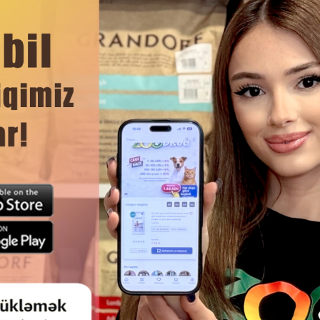
və sümük inkişafına kömək edən zəruri minerallar və vitaminlər
DAHA ÇOX OXU
Ham
ANDORF FRESH HOLISTIC
QURU YEM MONGE CAT URINAR
ERGENIC ADULT FRESH DUCK -
DAŞI XƏSTƏLIYININ YARAN
N PIŞIKLƏR ÜÇÜN ÖRDƏK ƏTLI,
QARŞISINI ALAN BÖYÜKLƏR Ü
LLERGEN, DƏNƏSIZ HOLISTIK
VƏ PIŞIKLƏR ÜÇÜN
QURU YEMDIR.