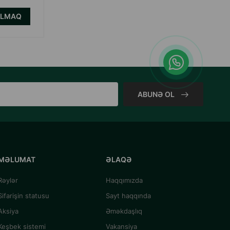
ALMAQ
ALMAQ
ABUNƏ OL
MƏLUMAT
ƏLAQƏ
Rəylər
Haqqımızda
Sifarişin statusu
Sayt haqqında
Aksiya
Əməkdaşlıq
Keşbek sistemi
Vakansiya