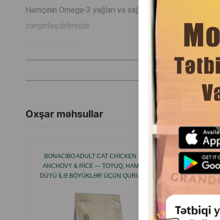
Həmçinin Omega-3 yağları və sağlam maddələr mübadiləsi 
zənginləşdirilmişdir.
Xüsusiyyətləri:
Sağlam və düzgün inkişaf.
Möhkəm immunitet sistemi.
Rahat həzm.
Süd istehsalı.
Oxşar məhsullar
İstehsalçı ölkə: Türkiyə.
BONACIBO ADULT CAT CHICKEN WITH
GR
ANCHOVY & RICE — TOYUQ, HAMSI VƏ
HYPOALL
DÜYÜ ILƏ BÖYÜKLƏR ÜÇÜN QURU PIŞIK
YETKI
YEMI 15KQ
HIPOA