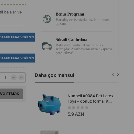
i balalar və
Bonus Proqramı
Hər alış verişinizdə bizdən bonus
qazanın
DA MƏLUMAT VERILSIN
Sürətli Çatdırılma
Baki daxilində 10 manatadək
sifarişdə! Azərbaycan üzrə ekspress
çatdırılma!
DA MƏLUMAT VERILSIN
Daha çox məhsul
AVƏ ETMƏK
Nunbell #0084 Pet Latex
Toys – donuz formalı it
oyuncağı (rəng: göy).
5.9 AZN