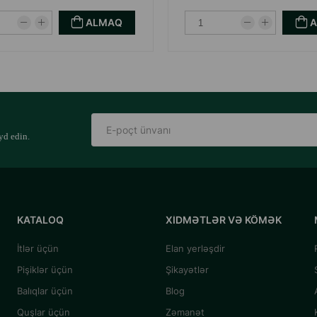
ALMAQ
yd edin.
KATALOQ
XIDMƏTLƏR VƏ KÖMƏK
İtlər üçün
Elan yerləşdir
Pişiklər üçün
Şikayətlər
Balıqlar üçün
Blog
Quşlar üçün
Zəmanət