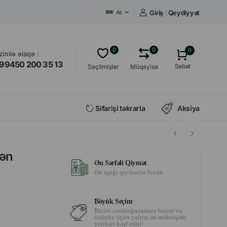
Giriş
/
Qeydiyyat
Az
0
0
0
izimlə əlaqə :
99450 200 35 13
Səbət
Seçilmişlər
Müqayisə
Sifarişi təkrarla
Aksiya
rən
Ən Sərfəli Qiymət
Ən aşağı qiymətlər bizdə
Böyük Seçim
Bizim zoomağazamıza baxın və
özünüz üçün yalnız ən möhtəşəm
yemləri kəşf edin!