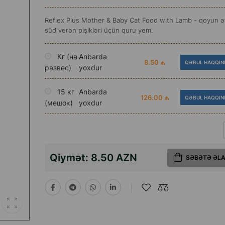
Reflex Plus Mother & Baby Cat Food with Lamb - qoyun ətl
süd verən pişikləri üçün quru yem.
Кг (на
Anbarda
8.50 ₼
QƏBUL HAQQIN
развес)
yoxdur
15 кг
Anbarda
126.00 ₼
QƏBUL HAQQIN
(мешок)
yoxdur
Qiymət:
8.50 AZN
SƏBƏTƏ ƏL