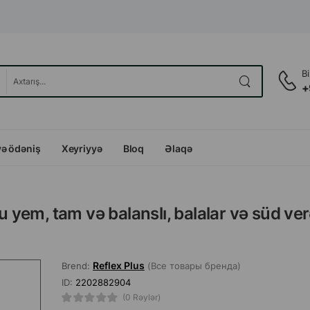
B
+
və ödəniş
Xeyriyyə
Bloq
Əlaqə
yem, tam və balanslı, balalar və süd ve
Reflex Plus
Brend:
(Все товары бренда)
ID:
2202882904
(0 Rəylər)