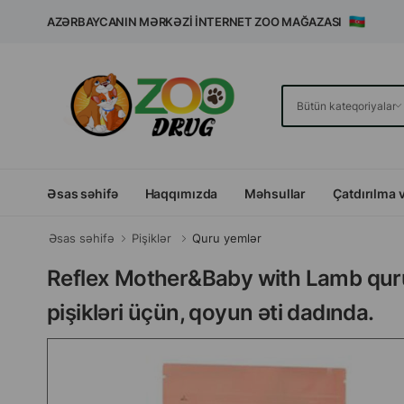
AZƏRBAYCANIN MƏRKƏZI İNTERNET ZOO MAĞAZASI
Əsas səhifə
Haqqımızda
Məhsullar
Çatdırılma 
Əsas səhifə
Pişiklər
Quru yemlər
Reflex Mother&Baby with Lamb quru 
pişikləri üçün, qoyun əti dadında.