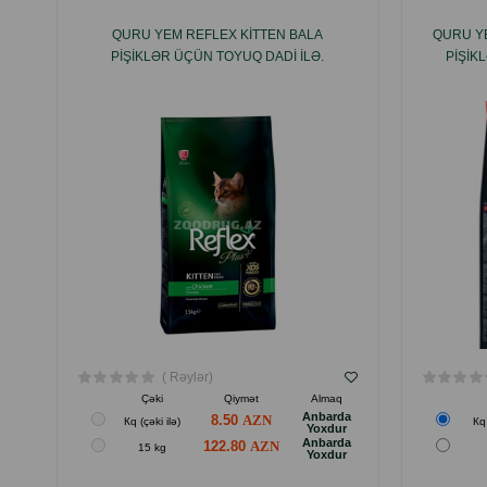
QURU YEM REFLEX KITTEN BALA
QURU Y
PIŞIKLƏR ÜÇÜN TOYUQ DADI ILƏ.
PIŞIK
( Rəylər)
Çəki
Qiymət
Almaq
Anbarda
8.50
Кq (çəki ilə)
Кq 
Yoxdur
Anbarda
122.80
15 kg
Yoxdur