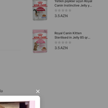
Yetkin pişiklər üçün Royal
Canin Instinctive Jelly yaş
yemi, 85 q
3.5 AZN
Royal Canin Kitten
Sterilised in Jelly 85 qr
sterilizə olunmuş pişik
balaları üçün yaş yem.
3.5 AZN
lə
×