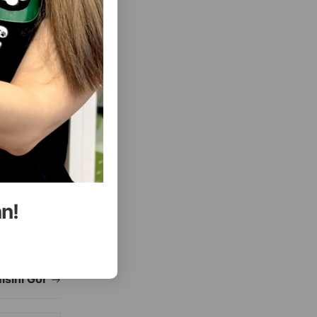
( Rəylər)
Almaq
Çəki
Qiymət
Almaq
8.00
Кq (çəki ilə)
79.50
10 kq
an!
ALMAQ
ALMAQ
ısını Gör