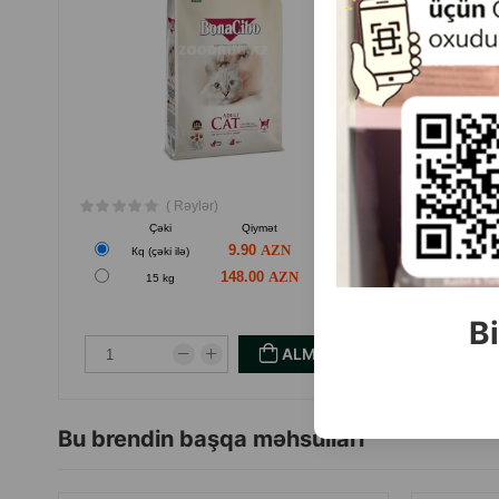
( Rəylər)
Çəki
Qiymət
Almaq
9.90
Кq (çəki ilə)
Кq
148.00
15 kg
Bi
ALMAQ
Bu brendin başqa məhsulları