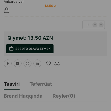
Anbarda var
13.50 ₼
Qiymət:
13.50 AZN
SƏBƏTƏ ƏLAVƏ ETMƏK
Təsviri
Təfərrüat
Brend Haqqında
Rəylər(0)