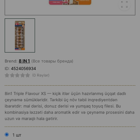
8 IN 1
Brend:
(Все товары бренда)
ID:
4524056934
(0 Rəylər)
8in1 Triple Flavour XS — kiçik itlər üçün hazırlanmış üçqat dadlı
çeynəmə sümükləridir. Tərkibi üç növ təbii inqrediyentdən
ibarətdir: mal dərisi, donuz dərisi və yumşaq toyuq filesi. Bu
kombinasiya ləzzəti daha aromatik edir və çeynəmə prosesini daha
uzun və maraqlı hala gətirir.
1 шт