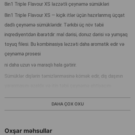
8in1 Triple Flavour XS ləzzətli çeynəmə sümükləri
8in1 Triple Flavour XS — kiçik itlər üçün hazırlanmış üçqat
dadlı çeynəmə sümükləridir. Tərkibi üç növ təbii
inqrediyentdən ibarətdir: mal dərisi, donuz dərisi və yumşaq
toyuq filesi. Bu kombinasiya ləzzəti daha aromatik edir və
çeynəmə prosesi
ni daha uzun və maraqlı hala gətirir.
Sümüklər dişlərin təmizlənməsinə kömək edir, diş daşının
yaranmasını azaldır və itin təbii çeynəmə ehtiyacını
qarşılayır. 12 kq-a qədər olan itlər üçün uyğundur.
DAHA ÇOX OXU
Bu ləzzət həm faydalıdır, həm təhlükəsizdir, həm də itinizi
uzun müddət məşğul saxlayan çox dadlı bir mükafatdır.
Oxşar məhsullar