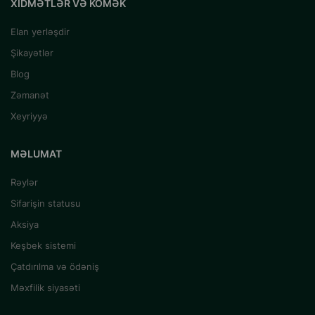
XIDMƏTLƏR VƏ KÖMƏK
Elan yerləşdir
Şikayətlər
Blog
Zəmanət
Xeyriyyə
MƏLUMAT
Rəylər
Sifarişin statusu
Aksiya
Keşbek sistemi
Çatdırılma və ödəniş
Məxfilik siyasəti