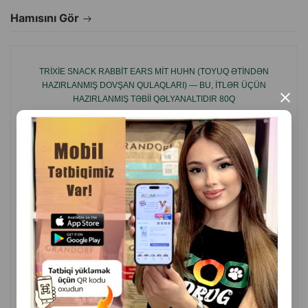
Hamısını Gör
TRIXIE SNACK RABBIT EARS MIT HUHN (TOYUQ ƏTINDƏN
HAZIRLANMIŞ DOVŞAN QULAQLARI) — BU, ITLƏR ÜÇÜN
×
HAZIRLANMIŞ TƏBII QƏLYANALTIDIR 80Q
( Rəylər)
Çəki
Qiymət
Almaq