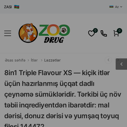
ASI
Az
0
0
Əsas səhifə
İtlər
Ləzzətlər
8in1 Triple Flavour XS — kiçik itlər
üçün hazırlanmış üçqat dadlı
çeynəmə sümükləridir. Tərkibi üç növ
təbii inqrediyentdən ibarətdir: mal
dərisi, donuz dərisi və yumşaq toyuq
filesi 144472