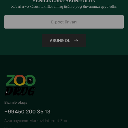
YENILIKLƏRƏ ABUNƏ OLUN
Xəbərlər və xüsusi təkliflər almaq üçün e-poçt ünvanınızı qeyd edin.
ABUNƏ OL
Bizimlə əlaqə
+99450 200 35 13
Azərbaycanın Mərkəzi İnternet Zoo