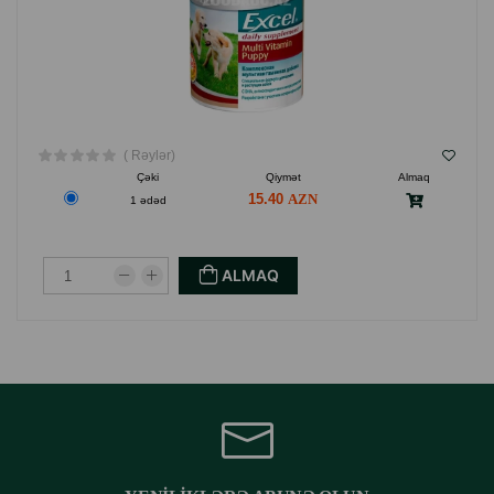
( Rəylər)
Çəki
Qiymət
Almaq
15.40
1 ədəd
ALMAQ