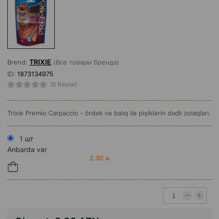
TRIXIE
Brend:
(Все товары бренда)
ID:
1873134975
(0 Rəylər)
Trixie Premio Carpaccio - ördək və balıq ilə pişiklərin dadlı zolaqları.
1 шт
Anbarda var
2.30 ₼