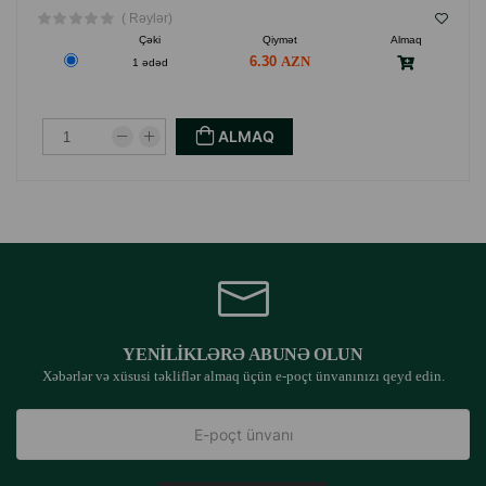
( Rəylər)
Çəki
Qiymət
Almaq
6.30
1 ədəd
ALMAQ
YENILIKLƏRƏ ABUNƏ OLUN
Xəbərlər və xüsusi təkliflər almaq üçün e-poçt ünvanınızı qeyd edin.