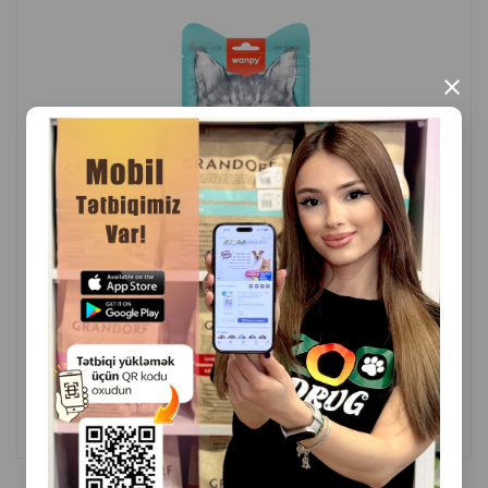
×
( Rəylər)
Çəki
Qiymət
Almaq
5.00
1 ədəd
ALMAQ