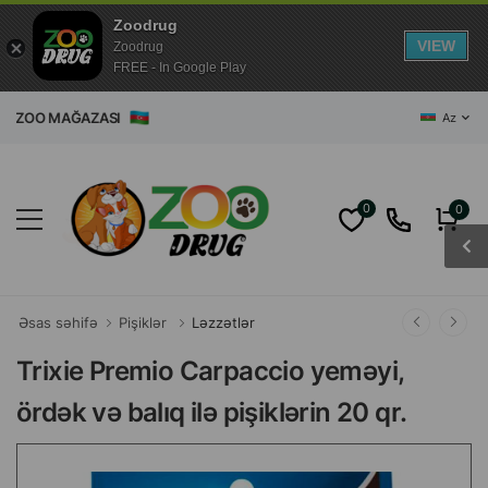
Zoodrug
VIEW
Zoodrug
FREE - In Google Play
ET ZOO MAĞAZASI
Az
0
0
Əsas səhifə
Pişiklər
Ləzzətlər
Trixie Premio Carpaccio yeməyi,
ördək və balıq ilə pişiklərin 20 qr.