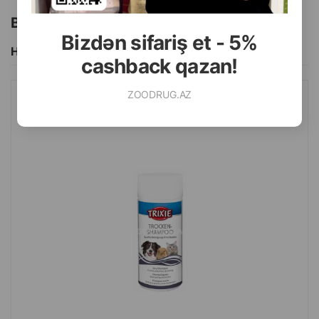
Bu brendin başqa məhsulları
Bizdən sifariş et - 5%
Hamısını Gör
cashback qazan!
ZOODRUG.AZ
QURU ŞAMPUN TRIXIE ITLƏR, PIŞIKLƏR VƏ DIGƏR KIÇIK
HEYVANLAR ÜÇÜN 100 QR.