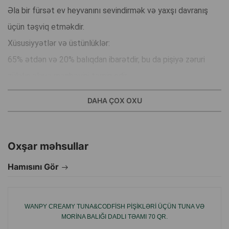
Əla bir fürsət ev heyvanını sevindirmək və yaxşı davranış
üçün təşviq etməkdir.
Xüsusiyyətlər və üstünlüklər:
65% ətdən və 20% balıqdan ibarətdir, bu da pişiyə zəruri
zülalın əlavə mənbəyini təmin edir.
Carpaccio şəklində nazik zolaqlar, əsas yemlər arasında
DAHA ÇOX OXU
təşviq kimi istifadə üçün idealdır.
Qablaşdırma silikon qapaqla təchiz olunmuşdur, buna görə
də yem təzəliyini daha uzun müddət qoruyur.
Oxşar məhsullar
Dadlı və qidalı qəlyanaltı, ev heyvanının rasionunu
Hamısını Gör
müxtəlifləşdirməyə imkan verir.
Şəkər və qutular yoxdur.
WANPY CREAMY TUNA&CODFISH PIŞIKLƏRI ÜÇÜN TUNA VƏ
MORINA BALIĞI DADLI TƏAMI 70 QR.
İstehsalçı ölkə: Çin.