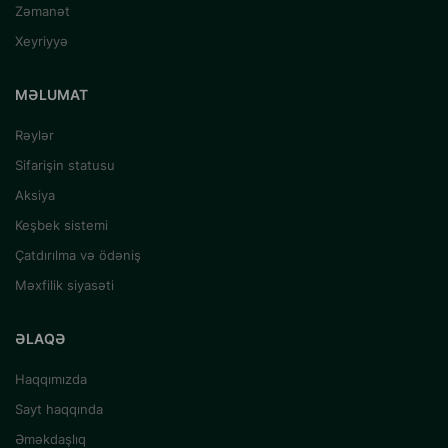
Zəmanət
Xeyriyyə
MƏLUMAT
Rəylər
Sifarişin statusu
Aksiya
Keşbek sistemi
Çatdırılma və ödəniş
Məxfilik siyasəti
ƏLAQƏ
Haqqımızda
Sayt haqqında
Əməkdaşlıq