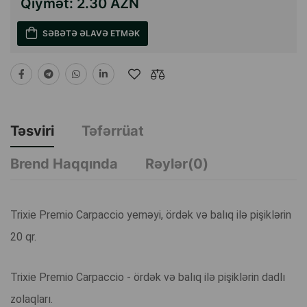
Qiymət:
2.30 AZN
SƏBƏTƏ ƏLAVƏ ETMƏK
Təsviri
Təfərrüat
Brend Haqqında
Rəylər(0)
Trixie Premio Carpaccio yeməyi, ördək və balıq ilə pişiklərin
20 qr.
Trixie Premio Carpaccio - ördək və balıq ilə pişiklərin dadlı
zolaqları.