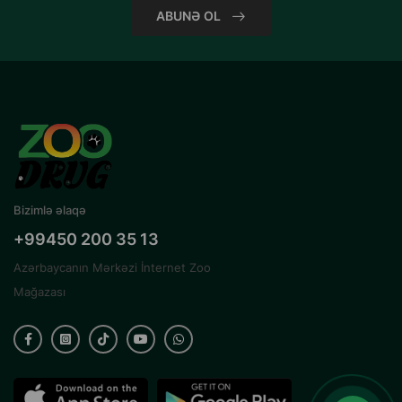
ABUNƏ OL
Bizimlə əlaqə
+99450 200 35 13
Azərbaycanın Mərkəzi İnternet Zoo
Mağazası